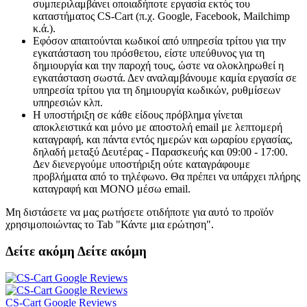
συμπεριλαμβάνει οποιαδήποτε εργασία εκτός του
καταστήματος CS-Cart (π.χ. Google, Facebook, Mailchimp
κ.ά.).
Εφόσον απαιτούνται κωδικοί από υπηρεσία τρίτου για την
εγκατάσταση του πρόσθετου, είστε υπεύθυνος για τη
δημιουργία και την παροχή τους, ώστε να ολοκληρωθεί η
εγκατάσταση σωστά. Δεν αναλαμβάνουμε καμία εργασία σε
υπηρεσία τρίτου για τη δημιουργία κωδικών, ρυθμίσεων
υπηρεσιών κλπ.
Η υποστήριξη σε κάθε είδους πρόβλημα γίνεται
αποκλειστικά και μόνο με αποστολή email με λεπτομερή
καταγραφή, και πάντα εντός ημερών και ωραρίου εργασίας,
δηλαδή μεταξύ Δευτέρας - Παρασκευής και 09:00 - 17:00.
Δεν διενεργούμε υποστήριξη ούτε καταγράφουμε
προβλήματα από το τηλέφωνο. Θα πρέπει να υπάρχει πλήρης
καταγραφή και ΜΟΝΟ μέσω email.
Μη διστάσετε να μας ρωτήσετε οτιδήποτε για αυτό το προϊόν
χρησιμοποιώντας το Tab "Κάντε μια ερώτηση".
Δείτε ακόμη
Δείτε ακόμη
CS-Cart Google Reviews