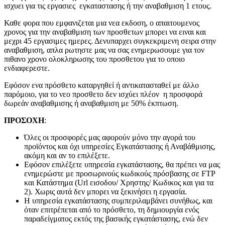
ισχυει για τις εργασιες εγκαταστασης ή την αναβαθμιση 1 ετους.
Καθε φορα που εμφανιζεται μια νεα εκδοση, ο απαιτουμενος
χρονος για την αναβαθμιση των προσθετων μπορει να ειναι και
μεχρι 45 εργασιμες ημερες. Δενυπαρχει συγκεκριμενη σειρα στην
αναβαθμιση, απλα ρωτηστε μας να σας ενημερωσουμε για τον
πιθανο χρονο ολοκληρωσης του προσθετου για το οποιο
ενδιαφερεστε.
Εφόσον ενα πρόσθετο καταργηθεί ή αντικατασταθεί με άλλο
παρόμοιο, για το νεο προσθετο δεν ισχύει πλέον η προσφορά
δωρεάν αναβαθμισης ή αναβαθμιση με 50% έκπτωση.
ΠΡΟΣΟΧΗ
:
Όλες οι προσφορές μας αφορούν μόνο την αγορά του
προϊόντος και όχι υπηρεσίες Εγκατάστασης ή Αναβάθμισης,
ακόμη και αν το επιλέξετε.
Εφόσον επιλέξετε υπηρεσία εγκατάστασης, θα πρέπει να μας
ενημερώστε με προσωρινούς κωδικούς πρόσβασης σε FTP
και Κατάστημα (Url εισοδου/ Χρηστης/ Κωδικος και για τα
2). Χωρις αυτά δεν μπορει να ξεκινήσει η εργασία.
Η υπηρεσία εγκατάστασης συμπεριλαμβάνει συνήθως, και
όταν επιτρέπεται από το πρόσθετο, τη δημιουργία ενός
παραδείγματος εκτός της βασικής εγκατάστασης, ενώ δεν