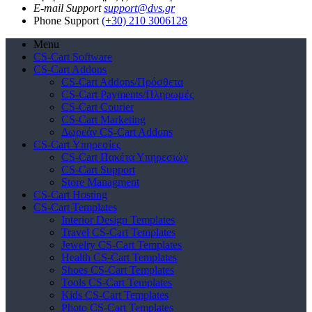
E-mail Support
support@dvs.gr
Phone Support
(+30) 210 3006128
Menu
CS-Cart Software
CS-Cart Addons
CS-Cart Addons/Πρόσθετα
CS-Cart Payments/Πληρωμές
CS-Cart Courier
CS-Cart Marketing
Δωρεάν CS-Cart Addons
CS-Cart Υπηρεσίες
CS-Cart Πακέτα Υπηρεσιών
CS-Cart Support
Store Managment
CS-Cart Hosting
CS-Cart Templates
Interior Design Templates
Travel CS-Cart Templates
Jewelry CS-Cart Templates
Health CS-Cart Templates
Shoes CS-Cart Templates
Tools CS-Cart Templates
Kids CS-Cart Templates
Photo CS-Cart Templates