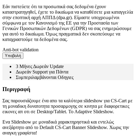
Εάν πιστεύετε ότι τα προσωπικά σας δεδομένα έχουν
καταστρατηγηθεί, έχετε το δικαίωμα να καταθέσετε μια καταγγελία
στην εποπτική αρχή ΑΠΠΔ (dpa.gr). Είμαστε υποχρεωμένοι
σύμφωνα με τον Κανονισμό της ΕΕ για την Προστασία των
Γενικών Προσωπικών Δεδομένων (GDPR) να σας ενημερώσουμε
για αυτό το δικαίωμα. Όμως πραγματικά δεν σκοπεύουμε να
καταχραστούμε τα δεδομένα σας.
Anti-bot validation
Υποβολή
3 Μήνες Δωρεάν Update
Δωρεάν Support για Πάντα
Συμπεριλαμβάνονται Οδηγιες
Περιγραφή
Σας παρουσιάζουμε ένα απο τα καλύτερα slideshow για CS-Cart με
τη μοναδικη δυνατοτητα προσαρμογης σε κινητα με διαφορετικες
εικονες απ οτι σε Desktop/Tablet. To Adaptive Slideshow.
Ενα Slideshow με μοναδικά χαρακτηρηστικά και εντελώς
ανεξάρτητο από το Default CS-Cart Banner Slideshow. Χωρις την
αναγκη γραφίστα!