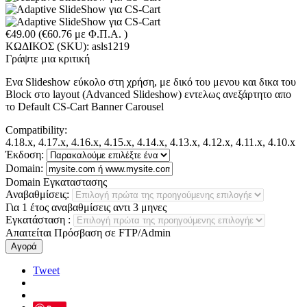
€
49.00
(
€
60.76
με Φ.Π.Α. )
ΚΩΔΙΚΟΣ (SKU):
asls1219
Γράψτε μια κριτική
Ενα Slideshow εύκολο στη χρήση, με δικό του μενου και δικα του
Block στο layout (Advanced Slideshow) εντελως ανεξάρτητο απο
το Default CS-Cart Banner Carousel
Compatibility:
4.18.x, 4.17.x, 4.16.x, 4.15.x, 4.14.x, 4.13.x, 4.12.x, 4.11.x, 4.10.x
Έκδοση:
Domain:
Domain Εγκαταστασης
Αναβαθμίσεις:
Για 1 έτος αναβαθμίσεις αντι 3 μηνες
Εγκατάσταση
:
Απαιτείται Πρόσβαση σε FTP/Admin
Αγορά
Tweet