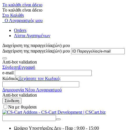
Το καλάθι είναι άδειο
Το καλάθι είναι άδειο
Στο Καλάθι
Ο Λογαριασμός μου
Orders
Λίστα Αγαπημένων
Διαχείριση της παραγγελίας(ών) μου
Διαχείριση της παραγγελίας(ών) μου
Anti-bot validation
Σύνδεση
Εγγραφή
e-mail
Κώδικός
Ξεχάσατε τον Κωδικό;
Δημιουργία Νέου Λογαριασμού
Anti-bot validation
Σύνδεση
Να με θυμάσαι
Ωράριο Υποστήριξης
Δευ - Παρ : 9:00 - 15:00