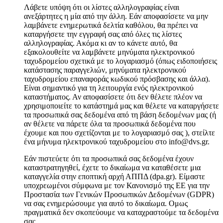
Λάβετε υπόψη ότι οι λίστες αλληλογραφίας είναι
ανεξάρτητες η μία από την άλλη. Εάν αποφασίσετε να μην
λαμβάνετε ενημερωτικά δελτία καθόλου, θα πρέπει να
καταργήσετε την εγγραφή σας από όλες τις λίστες
αλληλογραφίας. Ακόμα κι αν το κάνετε αυτό, θα
εξακολουθείτε να λαμβάνετε μηνύματα ηλεκτρονικού
ταχυδρομείου σχετικά με το λογαριασμό (όπως ειδοποιήσεις
κατάστασης παραγγελιών, μηνύματα ηλεκτρονικού
ταχυδρομείου επαναφοράς κωδικού πρόσβασης και άλλα).
Είναι σημαντικό για τη λειτουργία ενός ηλεκτρονικού
καταστήματος. Αν αποφασίσετε ότι δεν θέλετε πλέον να
χρησιμοποιείτε το κατάστημά μας και θέλετε να καταργήσετε
τα προσωπικά σας δεδομένα από τη βάση δεδομένων μας (ή
αν θέλετε να πάρετε όλα τα προσωπικά δεδομένα που
έχουμε και που σχετίζονται με το λογαριασμό σας ), στείλτε
ένα μήνυμα ηλεκτρονικού ταχυδρομείου στο info@dvs.gr.
Εάν πιστεύετε ότι τα προσωπικά σας δεδομένα έχουν
καταστρατηγηθεί, έχετε το δικαίωμα να καταθέσετε μια
καταγγελία στην εποπτική αρχή ΑΠΠΔ (dpa.gr). Είμαστε
υποχρεωμένοι σύμφωνα με τον Κανονισμό της ΕΕ για την
Προστασία των Γενικών Προσωπικών Δεδομένων (GDPR)
να σας ενημερώσουμε για αυτό το δικαίωμα. Ομως
πραγματικά δεν σκοπεύουμε να καταχραστούμε τα δεδομένα
σας.