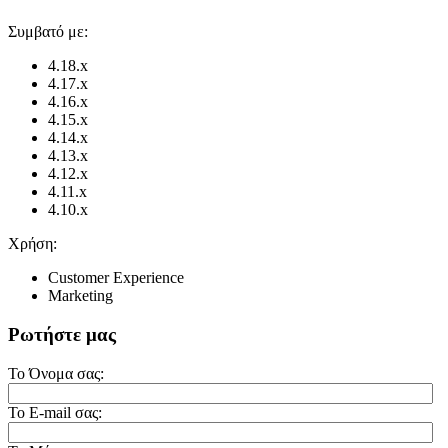
Συμβατό με:
4.18.x
4.17.x
4.16.x
4.15.x
4.14.x
4.13.x
4.12.x
4.11.x
4.10.x
Χρήση:
Customer Experience
Marketing
Ρωτήστε μας
Το Όνομα σας:
Το E-mail σας: