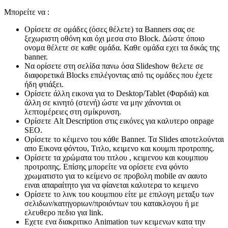
Μπορείτε να :
Ορίσετε σε ομάδες (όσες θέλετε) τα Banners σας σε
ξεχωριστη οθόνη και όχι μεσα στο Block. Δώστε όποιο
ονομα θέλετε σε καθε ομάδα. Καθε ομάδα εχει τα δικάς της
banner.
Να ορίσετε στη σελίδα πανω όσα Slideshow θελετε σε
διαφορετικά Blocks επιλέγοντας από τις ομάδες που έχετε
ήδη φτιάξει.
Ορίσετε άλλη εικονα για το Desktop/Tablet (Φαρδιά) και
άλλη σε κινητό (στενή) ώστε να μην χάνονται οι
λεπτομέρειες στη σμίκρυνση.
Ορίσετε Alt Description στις εικόνες για καλυτερο onpage
SEO.
Ορίσετε το κέιμενο του κάθε Banner. Τα Slides αποτελούνται
απο Εικονα φόντου, Τιτλο, κειμενο και κουμπι προτροπης.
Ορίσετε τα χρώματα του τιτλου , κειμενου και κουμπιου
προτροπης. Επίσης μπορείτε να ορίσετε ενα φόντο
χρωματιστο για το κείμενο σε προβολη mobile αν ααυτο
ειναι απαραίτητο για να φίανεται καλυτερα το κειμενο
Ορίσετε το λινκ του κουμπιου είτε με επιλογη μεταξυ των
σελιδων/κατηγοριων/προιόντων του κατακλογου ή με
ελευθερο πεδιο για link.
Εχετε ενα διακριτικο Animation των κειμενων κατα την