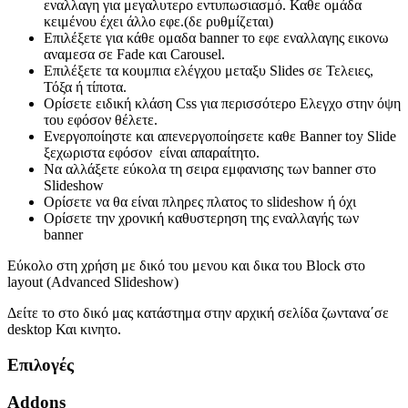
εναλλαγη για μεγαλυτερο εντυπωσιασμό. Καθε ομάδα
κειμένου έχει άλλο εφε.(δε ρυθμίζεται)
Επιλέξετε για κάθε ομαδα banner το εφε εναλλαγης εικονω
αναμεσα σε Fade και Carousel.
Επιλέξετε τα κουμπια ελέγχου μεταξυ Slides σε Τελειες,
Τόξα ή τίποτα.
Ορίσετε ειδική κλάση Css για περισσότερo Ελεγχο στην όψη
του εφόσον θέλετε.
Ενεργοποίηστε και απενεργοποίησετε καθε Banner toy Slide
ξεχωριστα εφόσον είναι απαραίτητο.
Να αλλάξετε εύκολα τη σειρα εμφανισης των banner στο
Slideshow
Ορίσετε να θα είναι πληρες πλατος το slideshow ή όχι
Ορίσετε την χρονική καθυστερηση της εναλλαγής των
banner
Εύκολο στη χρήση με δικό του μενου και δικα του Block στο
layout (Advanced Slideshow)
Δείτε το στο δικό μας κατάστημα στην αρχική σελίδα ζωντανα΄σε
desktop Και κινητο.
Επιλογές
Addons