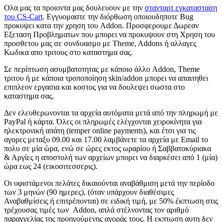
Ολα μας τα προιοντα μας δουλευουν με την
στανταρτ εγκατασταση
του CS-Cart
. Εγγυομαστε την διόρθωση οποιουδηποτε Bug
προκυψει κατα την χρηση του Addon. Προσφερουμε Δωρεαν
Εξεταση Προβληματων που μπορει να προκυψουν στη Χρηση του
προσθετου μας σε συνδυασμο με Theme, Addons ή αλλαγες
Κωδικα απο τριτους στο καταστημα σας.
Σε περίπτωση ασυμβατοτητας με κάποιο άλλο Addon, Theme
τριτου ή με κάποια τροποπoίηση skin/addon μπορει να απαιτηθει
επιπλεον εργασια και κοστος για να δουλεψει σωστα στο
καταστημα σας.
Δεν ελευθερωνονται τα αρχεία αυτόματα μετά από την πληρωμή με
PayPal ή κάρτα. Όλες οι πληρωμές ελέγχονται χειροκίνητα για
ηλεκτρονική απάτη (temper online payments), και έτσι για τις
αγορες μεταξυ 09.00 και 17.00 λαμβάνετε τα αρχεία με Email το
πολυ σε μία ώρα, ενώ σε ώρες εκτος ωραρίου ή Σαββατοκύριακα
& Αργίες η αποστολή των αρχείων μπορει να διαρκέσει από 1 (μία)
ώρα εως 24 (εικοσιτεσσερις).
Οι υφιστάμενοι πελάτες δικαιούνται αναβάθμιση μετά την περίοδο
των 3 μηνών (90 ημερες), (όταν υπάρχουν διαθέσιμες
Αναβαθμίσεις ή επιτρέπονται) σε ειδική τιμή, με 50% έκπτωση στις
τρέχουσας τιμές των Addon, απλά στέλνοντας τον αριθμό
παραγγελίας της προηγούμενης αγοράς τους. H εκπτωση αυτη δεν