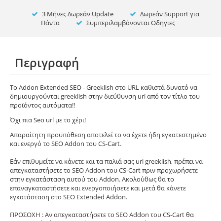
3 Μήνες Δωρεάν Update
Δωρεάν Support για
Πάντα
Συμπεριλαμβάνονται Οδηγιες
Περιγραφή
To Addon Extended SEO - Greeklish στο URL καθιστά δυνατό να
δημιουργούνται greeklish στην διεύθυνση url από τον τίτλο του
προϊόντος αυτόματα!!
Όχι πια Seo url με το χέρι!
Απαραίτητη προϋπόθεση αποτελεί το να έχετε ήδη εγκατεστημένο
και ενεργό το SEO Addon του CS-Cart.
Εάν επιθυμείτε να κάνετε και τα παλιά σας url greeklish, πρέπει να
απεγκαταστήσετε το SEO Addon του CS-Cart πριν προχωρήσετε
στην εγκατάσταση αυτού του Addon. Ακολούθως θα το
επαναγκαταστήσετε και ενεργοποιήσετε και μετά θα κάνετε
εγκατάσταση στο SEΟ Extended Addon.
ΠΡΟΣΟΧΗ : Αν απεγκαταστήσετε το SEO Addon του CS-Cart θα