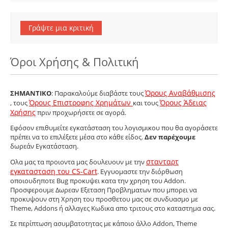
Γράψτε μια κριτική
Όροι Χρήσης & Πολιτική
Όρους Αναβάθμισης
ΣΗΜΑΝΤΙΚΟ
: Παρακαλούμε διαβάστε τους
Όρους Επιστροφης Χρημάτων
Όρους Άδειας
, τους
και τους
Χρήσης
πριν προχωρήσετε σε αγορά.
Εφόσον επιθυμείτε εγκατάσταση του λογισμικου που θα αγοράσετε
πρέπει να το επιλέξετε μέσα στο κάθε είδος.
Δεν παρέχουμε
δωρεάν Εγκατάσταση.
στανταρτ
Ολα μας τα προιοντα μας δουλευουν με την
εγκατασταση του CS-Cart
. Εγγυομαστε την διόρθωση
οποιουδηποτε Bug προκυψει κατα την χρηση του Addon.
Προσφερουμε Δωρεαν Εξεταση Προβληματων που μπορει να
προκυψουν στη Χρηση του προσθετου μας σε συνδυασμο με
Theme, Addons ή αλλαγες Κωδικα απο τριτους στο καταστημα σας.
Σε περίπτωση ασυμβατοτητας με κάποιο άλλο Addon, Theme