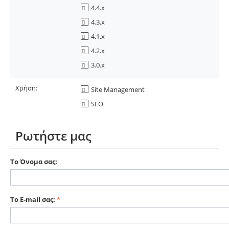
4.4.x
4.3.x
4.1.x
4.2.x
3.0.x
Χρήση:
Site Management
SEO
Ρωτήστε μας
Το Όνομα σας:
Το E-mail σας: