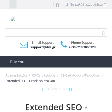
Το καλάθι είναι άδειο
E-mail Support
Phone Support
support@dvs.gr
(+30) 210 3006128
Menu
Αρχική Σελίδα
/
CS-Cart Addons
/
CS-Cart Addons/Πρόσθετα
/
Extended SEO - Greeklish στο URL
35
από
137
Extended SEO -