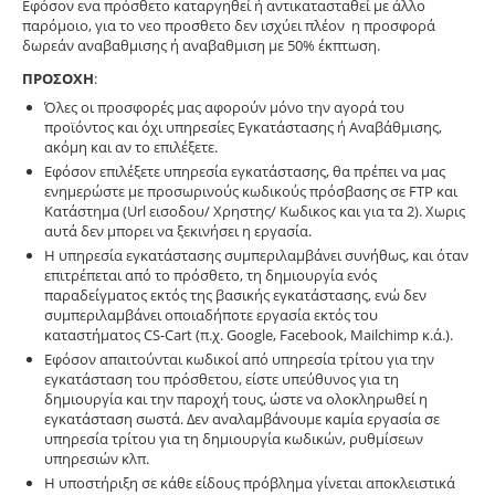
Εφόσον ενα πρόσθετο καταργηθεί ή αντικατασταθεί με άλλο
παρόμοιο, για το νεο προσθετο δεν ισχύει πλέον η προσφορά
δωρεάν αναβαθμισης ή αναβαθμιση με 50% έκπτωση.
ΠΡΟΣΟΧΗ
:
Όλες οι προσφορές μας αφορούν μόνο την αγορά του
προϊόντος και όχι υπηρεσίες Εγκατάστασης ή Αναβάθμισης,
ακόμη και αν το επιλέξετε.
Εφόσον επιλέξετε υπηρεσία εγκατάστασης, θα πρέπει να μας
ενημερώστε με προσωρινούς κωδικούς πρόσβασης σε FTP και
Κατάστημα (Url εισοδου/ Χρηστης/ Κωδικος και για τα 2). Χωρις
αυτά δεν μπορει να ξεκινήσει η εργασία.
Η υπηρεσία εγκατάστασης συμπεριλαμβάνει συνήθως, και όταν
επιτρέπεται από το πρόσθετο, τη δημιουργία ενός
παραδείγματος εκτός της βασικής εγκατάστασης, ενώ δεν
συμπεριλαμβάνει οποιαδήποτε εργασία εκτός του
καταστήματος CS-Cart (π.χ. Google, Facebook, Mailchimp κ.ά.).
Εφόσον απαιτούνται κωδικοί από υπηρεσία τρίτου για την
εγκατάσταση του πρόσθετου, είστε υπεύθυνος για τη
δημιουργία και την παροχή τους, ώστε να ολοκληρωθεί η
εγκατάσταση σωστά. Δεν αναλαμβάνουμε καμία εργασία σε
υπηρεσία τρίτου για τη δημιουργία κωδικών, ρυθμίσεων
υπηρεσιών κλπ.
Η υποστήριξη σε κάθε είδους πρόβλημα γίνεται αποκλειστικά