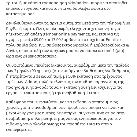
τριτου ή με κάποια τροποπoίηση skin/addon μπορει να απαιτηθει
επιπλεον εργασια και κοστος για να δουλεψει σωστα στο
καταστημα σας.
Δεν ελευθερωνονται τα αρχεία αυτόματα μετά από την πληρωμή με
PayPal ή κάρτα. Όλες οι πληρωμές ελέγχονται χειροκίνητα για
ηλεκτρονική απάτη (temper online payments), και έτσι για τις
αγορες μεταξυ 09.00 και 17.00 λαμβάνετε τα αρχεία με Email το
πολυ σε μία ώρα, ενώ σε ώρες εκτος ωραρίου ή Σαββατοκύριακα &
Αργίες η αποστολή των αρχείων μπορει να διαρκέσει από 1 (μία)
ώρα εως 24 (εικοσιτεσσερις).
Οι υφιστάμενοι πελάτες δικαιούνται αναβάθμιση μετά την περίοδο
των 3 μηνών (90 ημερες), (όταν υπάρχουν διαθέσιμες Αναβαθμίσεις
ή επιτρέπονται) σε ειδική τιμή, με 50% έκπτωση στις τρέχουσας
τιμές των Addon, απλά στέλνοντας τον αριθμό παραγγελίας της
προηγούμενης αγοράς τους. H εκπτωση αυτη δεν ισχυει για τις
εργασιες εγκαταστασης ή την αναβαθμιση 1 ετους.
Καθε φορα που εμφανιζεται μια νεα εκδοση, ο απαιτουμενος
χρονος για την αναβαθμιση των προσθετων μπορει να ειναι και
μεχρι 45 εργασιμες ημερες. Δενυπαρχει συγκεκριμενη σειρα στην
αναβαθμιση, απλα ρωτηστε μας να σας ενημερωσουμε για τον
πιθανο χρονο ολοκληρωσης του προσθετου για το οποιο
ενδιαφερεστε.