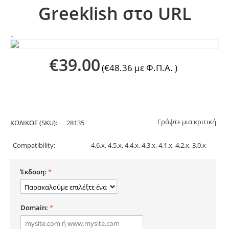
Greeklish στο URL
..
€
39.00
(
€
48.36
με Φ.Π.Α. )
Γράψτε μια κριτική
ΚΩΔΙΚΟΣ (SKU):
28135
Compatibility:
4.6.x, 4.5.x, 4.4.x, 4.3.x, 4.1.x, 4.2.x, 3.0.x
Έκδοση:
Domain: