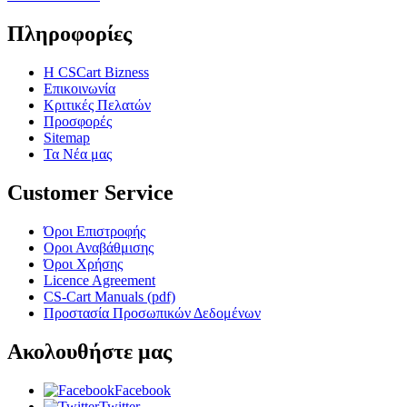
Πληροφορίες
Η CSCart Bizness
Επικοινωνία
Κριτικές Πελατών
Προσφορές
Sitemap
Τα Νέα μας
Customer Service
Όροι Επιστροφής
Οροι Αναβάθμισης
Όροι Χρήσης
Licence Agreement
CS-Cart Manuals (pdf)
Προστασία Προσωπικών Δεδομένων
Ακολουθήστε μας
Facebook
Twitter