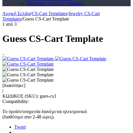
Electronics CS-Cart Templates
Αρχική Σελίδα
/
CS-Cart Templates
/
Jewelry CS-Cart
Templates
/
Guess CS-Cart Template
1
από
3
Guess CS-Cart Template
..
[διακόπηκε]
|
ΚΩΔΙΚΟΣ (SKU):
gues-cs3
Compatibility:
Το προϊόν/υπηρεσία διανέμεται ηλεκτρονικά
(διαθέσιμο απο 2-48 ώρες).
Tweet