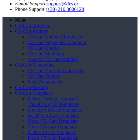
E-mail Support
support@dvs.gr
Phone Support
(+30) 210 3006128
Menu
CS-Cart Software
CS-Cart Addons
CS-Cart Addons/Πρόσθετα
CS-Cart Payments/Πληρωμές
CS-Cart Courier
CS-Cart Marketing
Δωρεάν CS-Cart Addons
CS-Cart Υπηρεσίες
CS-Cart Πακέτα Υπηρεσιών
CS-Cart Support
Store Managment
CS-Cart Hosting
CS-Cart Templates
Interior Design Templates
Travel CS-Cart Templates
Jewelry CS-Cart Templates
Health CS-Cart Templates
Shoes CS-Cart Templates
Tools CS-Cart Templates
Kids CS-Cart Templates
Photo CS-Cart Templates