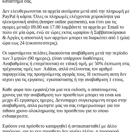
καταστημα σας.
Δεν ελευθερωνονται τα αρχεία αυτόματα μετά από την πληρωμή με
PayPal ή κάρτα. Όλες οι πληρωμές ελέγχονται χειροκίνητα για
ηλεκτρονική απάτη (temper online payments), και έτσι για τις
αγορες μεταξυ 09.00 και 17.00 λαμβάνετε τα αρχεία με Email το
πολυ σε μία ώρα, ενώ σε ώρες εκτος ωραρίου ή Σαββατοκύριακα
& Αργίες η αποστολή των αρχείων μπορει να διαρκέσει από 1 (μία)
ώρα εως 24 (εικοσιτεσσερις).
Οι υφιστάμενοι πελάτες δικαιούνται αναβάθμιση μετά την περίοδο
των 3 μηνών (90 ημερες), (όταν υπάρχουν διαθέσιμες
Αναβαθμίσεις ή επιτρέπονται) σε ειδική τιμή, με 50% έκπτωση στις
τρέχουσας τιμές των Addon, απλά στέλνοντας τον αριθμό
παραγγελίας της προηγούμενης αγοράς τους. H εκπτωση αυτη δεν
ισχυει για τις εργασιες εγκαταστασης ή την αναβαθμιση 1 ετους.
Καθε φορα που εμφανιζεται μια νεα εκδοση, ο απαιτουμενος
χρονος για την αναβαθμιση των προσθετων μπορει να ειναι και
μεχρι 45 εργασιμες ημερες. Δενυπαρχει συγκεκριμενη σειρα στην
αναβαθμιση, απλα ρωτηστε μας να σας ενημερωσουμε για τον
πιθανο χρονο ολοκληρωσης του προσθετου για το οποιο
ενδιαφερεστε.
Εφόσον ενα πρόσθετο καταργηθεί ή αντικατασταθεί με άλλο
παρόμοιο, για το νεο προσθετο δεν ισχύει πλέον η προσφορά