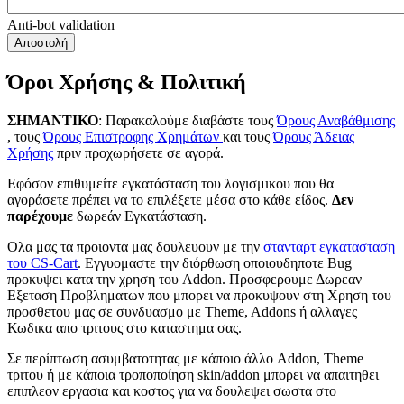
Anti-bot validation
Αποστολή
Όροι Χρήσης & Πολιτική
ΣΗΜΑΝΤΙΚΟ
: Παρακαλούμε διαβάστε τους
Όρους Αναβάθμισης
, τους
Όρους Επιστροφης Χρημάτων
και τους
Όρους Άδειας
Χρήσης
πριν προχωρήσετε σε αγορά.
Εφόσον επιθυμείτε εγκατάσταση του λογισμικου που θα
αγοράσετε πρέπει να το επιλέξετε μέσα στο κάθε είδος.
Δεν
παρέχουμε
δωρεάν Εγκατάσταση.
Ολα μας τα προιοντα μας δουλευουν με την
στανταρτ εγκατασταση
του CS-Cart
. Εγγυομαστε την διόρθωση οποιουδηποτε Bug
προκυψει κατα την χρηση του Addon. Προσφερουμε Δωρεαν
Εξεταση Προβληματων που μπορει να προκυψουν στη Χρηση του
προσθετου μας σε συνδυασμο με Theme, Addons ή αλλαγες
Κωδικα απο τριτους στο καταστημα σας.
Σε περίπτωση ασυμβατοτητας με κάποιο άλλο Addon, Theme
τριτου ή με κάποια τροποπoίηση skin/addon μπορει να απαιτηθει
επιπλεον εργασια και κοστος για να δουλεψει σωστα στο