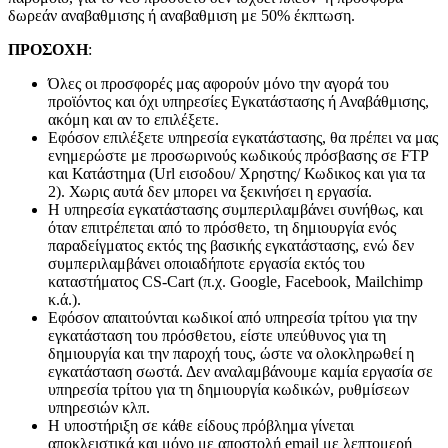
δωρεάν αναβαθμισης ή αναβαθμιση με 50% έκπτωση.
ΠΡΟΣΟΧΗ
:
Όλες οι προσφορές μας αφορούν μόνο την αγορά του
προϊόντος και όχι υπηρεσίες Εγκατάστασης ή Αναβάθμισης,
ακόμη και αν το επιλέξετε.
Εφόσον επιλέξετε υπηρεσία εγκατάστασης, θα πρέπει να μας
ενημερώστε με προσωρινούς κωδικούς πρόσβασης σε FTP
και Κατάστημα (Url εισοδου/ Χρηστης/ Κωδικος και για τα
2). Χωρις αυτά δεν μπορει να ξεκινήσει η εργασία.
Η υπηρεσία εγκατάστασης συμπεριλαμβάνει συνήθως, και
όταν επιτρέπεται από το πρόσθετο, τη δημιουργία ενός
παραδείγματος εκτός της βασικής εγκατάστασης, ενώ δεν
συμπεριλαμβάνει οποιαδήποτε εργασία εκτός του
καταστήματος CS-Cart (π.χ. Google, Facebook, Mailchimp
κ.ά.).
Εφόσον απαιτούνται κωδικοί από υπηρεσία τρίτου για την
εγκατάσταση του πρόσθετου, είστε υπεύθυνος για τη
δημιουργία και την παροχή τους, ώστε να ολοκληρωθεί η
εγκατάσταση σωστά. Δεν αναλαμβάνουμε καμία εργασία σε
υπηρεσία τρίτου για τη δημιουργία κωδικών, ρυθμίσεων
υπηρεσιών κλπ.
Η υποστήριξη σε κάθε είδους πρόβλημα γίνεται
αποκλειστικά και μόνο με αποστολή email με λεπτομερή