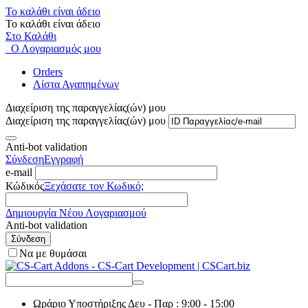
Το καλάθι είναι άδειο
Το καλάθι είναι άδειο
Στο Καλάθι
Ο Λογαριασμός μου
Orders
Λίστα Αγαπημένων
Διαχείριση της παραγγελίας(ών) μου
Διαχείριση της παραγγελίας(ών) μου
Anti-bot validation
Σύνδεση
Εγγραφή
e-mail
Κώδικός
Ξεχάσατε τον Κωδικό;
Δημιουργία Νέου Λογαριασμού
Anti-bot validation
Σύνδεση
Να με θυμάσαι
Ωράριο Υποστήριξης
Δευ - Παρ : 9:00 - 15:00