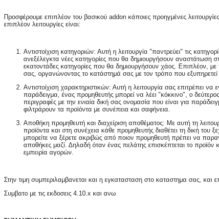
Προσφέρουμε επιπλέον του βασικού addon κάποιες προηγμένες λειτουργίες 
επιπλέον λειτουργίες είναι:
Αντιστοίχιση κατηγοριών: Αυτή η λειτουργία "παντρεύει" τις κατηγο
ανεξέλεγκτα νέες κατηγορίες που θα δημιουργήσουν αναστάτωση στη
εκατοντάδες κατηγορίες που θα δημιουργήσουν χάος. Επιπλέον, με 
σας, οργανώνοντας το κατάστημά σας με τον τρόπο που εξυπηρετεί
Αντιστοίχιση χαρακτηριστικών: Αυτή η λειτουργία σας επιτρέπει να
παράδειγμα, ένας προμηθευτής μπορεί να λέει "κόκκινο", ο δεύτερος 
περιγραφές με την ενιαία δική σας ονομασία που είναι για παράδει
φιλτράρουν τα προϊόντα με συνέπεια και σαφήνεια.
Αποθήκη προμηθευτή και διαχείριση αποθέματος: Με αυτή τη λειτουρ
προϊόντα και στη συνέχεια κάθε προμηθευτής διαθέτει τη δική του 
μπορείτε να ξέρετε ακριβώς από ποιον προμηθευτή πρέπει να παραγ
αποθήκες μαζί. Δηλαδή όταν ένας πελάτης επισκέπτεται το προϊόν 
εμπειρία αγορών.
Στην τιμη συμπεριλαμβανεται και η εγκατασταση στο καταστημα σας, και ε
Συμβατο με τις εκδοσεις 4.10.x και ανω