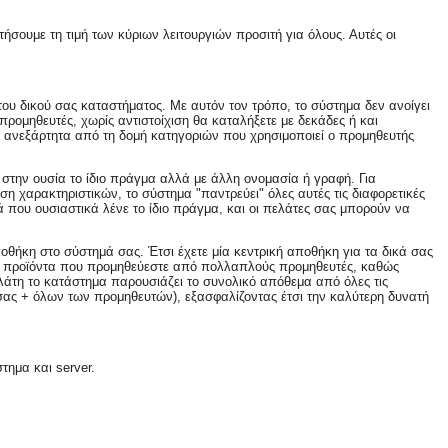
σουμε τη τιμή των κύριων λειτουργιών προσιτή για όλους. Αυτές οι
του δικού σας καταστήματος. Με αυτόν τον τρόπο, το σύστημα δεν ανοίγει
ρομηθευτές, χωρίς αντιστοίχιση θα καταλήξετε με δεκάδες ή και
ν ανεξάρτητα από τη δομή κατηγοριών που χρησιμοποιεί ο προμηθευτής
 στην ουσία το ίδιο πράγμα αλλά με άλλη ονομασία ή γραφή. Για
χιση χαρακτηριστικών, το σύστημα "παντρεύει" όλες αυτές τις διαφορετικές
ά που ουσιαστικά λένε το ίδιο πράγμα, και οι πελάτες σας μπορούν να
οθήκη στο σύστημά σας. Έτσι έχετε μία κεντρική αποθήκη για τα δικά σας
κοινά προϊόντα που προμηθεύεστε από πολλαπλούς προμηθευτές, καθώς
λάτη το κατάστημα παρουσιάζει το συνολικό απόθεμα από όλες τις
 σας + όλων των προμηθευτών), εξασφαλίζοντας έτσι την καλύτερη δυνατή
τημα και server.