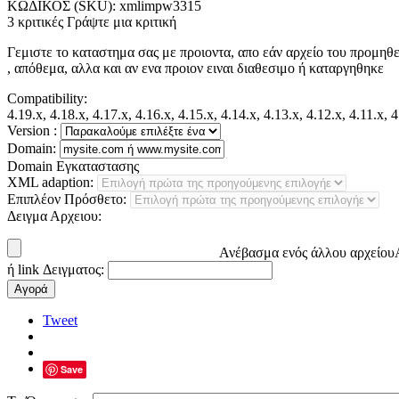
ΚΩΔΙΚΟΣ (SKU):
xmlimpw3315
3 κριτικές
Γράψτε μια κριτική
Γεμιστε το καταστημα σας με προιοντα, απο εάν αρχείο του προμηθε
, απόθεμα, αλλα και αν ενα προιον ειναι διαθεσιμο ή καταργηθηκε
Compatibility:
4.19.x, 4.18.x, 4.17.x, 4.16.x, 4.15.x, 4.14.x, 4.13.x, 4.12.x, 4.11.x, 
Version :
Domain:
Domain Εγκαταστασης
XML adaption:
Επιπλέον Πρόσθετο:
Δειγμα Αρχειου:
Ανέβασμα ενός άλλου αρχείου
ή link Δειγματος:
Αγορά
Tweet
Save