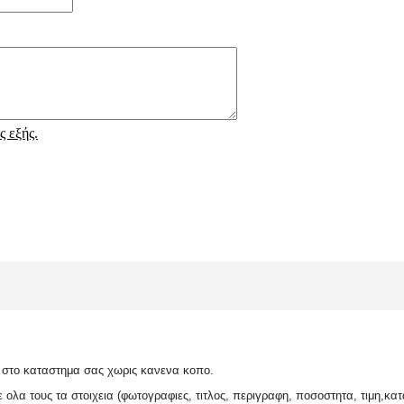
ς εξής.
 στο καταστημα σας χωρις κανενα κοπο.
ολα τους τα στοιχεια (φωτογραφιες, τιτλος, περιγραφη, ποσοστητα, τιμη,κατ