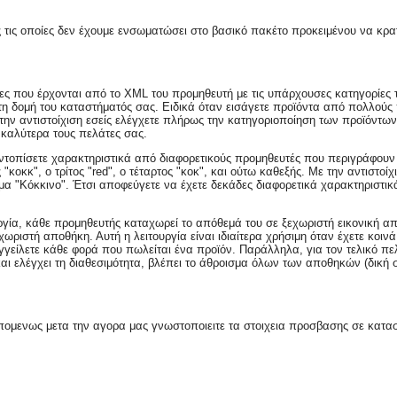
τις οποίες δεν έχουμε ενσωματώσει στο βασικό πακέτο προκειμένου να κρατή
ρίες που έρχονται από το XML του προμηθευτή με τις υπάρχουσες κατηγορίες 
 δομή του καταστήματός σας. Ειδικά όταν εισάγετε προϊόντα από πολλούς π
την αντιστοίχιση εσείς ελέγχετε πλήρως την κατηγοριοποίηση των προϊόντω
 καλύτερα τους πελάτες σας.
 εντοπίσετε χαρακτηριστικά από διαφορετικούς προμηθευτές που περιγράφουν
"κοκκ", ο τρίτος "red", ο τέταρτος "κοκ", και ούτω καθεξής. Με την αντιστοί
γμα "Κόκκινο". Έτσι αποφεύγετε να έχετε δεκάδες διαφορετικά χαρακτηριστικ
γία, κάθε προμηθευτής καταχωρεί το απόθεμά του σε ξεχωριστή εικονική απ
ξεχωριστή αποθήκη. Αυτή η λειτουργία είναι ιδιαίτερα χρήσιμη όταν έχετε 
γείλετε κάθε φορά που πωλείται ένα προϊόν. Παράλληλα, για τον τελικό πε
και ελέγχει τη διαθεσιμότητα, βλέπει το άθροισμα όλων των αποθηκών (δική
πομενως μετα την αγορα μας γνωστοποιειτε τα στοιχεια προσβασης σε κατασ