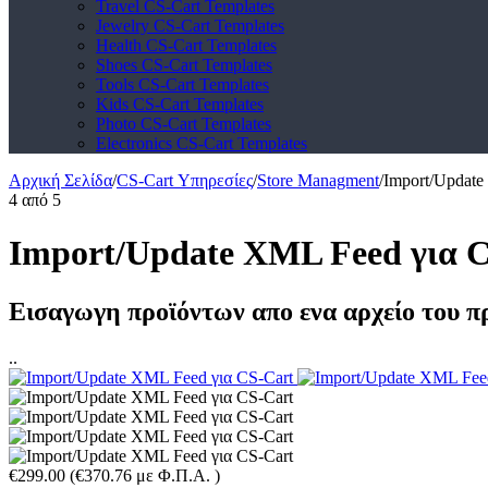
Travel CS-Cart Templates
Jewelry CS-Cart Templates
Health CS-Cart Templates
Shoes CS-Cart Templates
Tools CS-Cart Templates
Kids CS-Cart Templates
Photo CS-Cart Templates
Electronics CS-Cart Templates
Αρχική Σελίδα
/
CS-Cart Υπηρεσίες
/
Store Managment
/
Import/Update
4
από
5
Import/Update XML Feed για 
Εισαγωγη προϊόντων απο ενα αρχείο του π
..
€
299.00
(
€
370.76
με Φ.Π.Α. )