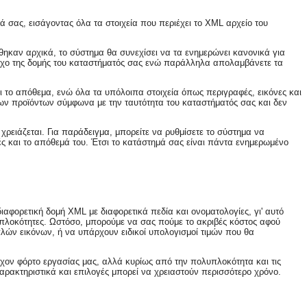
 σας, εισάγοντας όλα τα στοιχεία που περιέχει το XML αρχείο του
ήθηκαν αρχικά, το σύστημα θα συνεχίσει να τα ενημερώνει κανονικά για
 έλεγχο της δομής του καταστήματός σας ενώ παράλληλα απολαμβάνετε τα
αι το απόθεμα, ενώ όλα τα υπόλοιπα στοιχεία όπως περιγραφές, εικόνες και
 των προϊόντων σύμφωνα με την ταυτότητα του καταστήματός σας και δεν
χρειάζεται. Για παράδειγμα, μπορείτε να ρυθμίσετε το σύστημα να
ές και το απόθεμά του. Έτσι το κατάστημά σας είναι πάντα ενημερωμένο
αφορετική δομή XML με διαφορετικά πεδία και ονοματολογίες, γι' αυτό
υπλοκότητες. Ωστόσο, μπορούμε να σας πούμε το ακριβές κόστος αφού
πλών εικόνων, ή να υπάρχουν ειδικοί υπολογισμοί τιμών που θα
έχον φόρτο εργασίας μας, αλλά κυρίως από την πολυπλοκότητα και τις
χαρακτηριστικά και επιλογές μπορεί να χρειαστούν περισσότερο χρόνο.