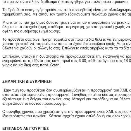
το προιον ειναι πλεον διαθεσιμο ή καταργηθηκε για παλαιοτερα προιοντα.
Το Πρόσθετο εισαγωγής προϊόντων από προμηθευτή είναι μια ολοκληρωμένη
προμηθευτή σας. Με αυτόν τον τρόπο εξοικονομείτε πολύτιμο χρόνο από τ
Μία από τις πιο χρήσιμες δυνατότητες είναι ότι αν αποφασίσετε να μετακι
όλα τους τα στοιχεία (τιμή, απόθεμα, περιγραφή, χαρακτηριστικά) χωρίς ν
οφέλη της αυτόματης ενημέρωσης.
Το πρόσθετο σας δίνει πλήρη ευελιξία στο ποια πεδία θέλετε να ενημερώνο
χαρακτηριστικά να παραμένουν όπως τα έχετε διαμορφώσει εσείς. Αυτό είνα
θέλετε να χαθούν οι αλλαγές σας. Επιλέγετε εσείς ακριβώς αυτά τα πεδία
Επιπλέον, υπάρχει η δυνατότητα να προγραμματίσετε την εισαγωγή να τρέχ
ενημερώνει τα προϊόντα σας κάθε πρωί στις 6:00, κάθε απόγευμα στις 18:
χωρίς καμία δική σας παρέμβαση.
ΣΗΜΑΝΤΙΚΗ ΔΙΕΥΚΡΙΝΗΣΗ
Στην τιμή του προσθέτου δεν συμπεριλαμβάνεται η προσαρμογή του XML αρχ
απαιτείται εξατομικευμένη προσαρμογή. Συνήθως το μέσο κόστος προσαρμο
εξετάσουμε ένα δείγμα του αρχείου σας. Μπορεί για παράδειγμα να θέλετε
επηρεάσουν το κόστος προσαρμογής.
Ο συνήθης χρόνος που χρειάζεται για την προσαρμογή ενος XML αρχείου κυ
ιδιαιτερότητες του αρχείου. Κάποια αρχεία έχουν απλή δομή και ολοκληρώ
ΕΠΙΠΛΕΟΝ ΛΕΙΤΟΥΡΓΙΕΣ