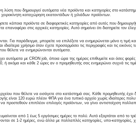
 λύση που δημιουργεί αυτόματα νέα προϊόντα και κατηγορίες στο κατάστημά
η χειροκίνητη καταχώρηση εκατοντάδων ή χιλιάδων προϊόντων.
νήσετε κάποια προϊόντα σε διαφορετικές κατηγορίες από αυτές που δημιουργ
α τα επαναφέρει στις αρχικές κατηγορίες. Αυτό σημαίνει ότι διατηρείτε τον
νται. Για παράδειγμα, μπορείτε να επιλέξετε να ενημερώνεται μόνο η τιμή κ
ι ιδιαίτερα χρήσιμο όταν έχετε προσαρμόσει τις περιγραφές και τις εικόνες
 που θέλετε να ενημερώνονται αυτόματα.
ει αυτόματα με CRON job, όποια ώρα της ημέρας επιθυμείτε και όσες φορές 
00, ή ακόμα και κάθε 2 ώρες αν ο προμηθευτής σας ενημερώνει συχνά τις τιμ
είου που θέλετε να εισάγετε στο κατάστημά σας. Κάθε προμηθευτής έχει δι
γής είναι 120 ευρώ πλέον ΦΠΑ για ένα τυπικό αρχείο χωρίς ιδιαίτερες πολ
 να προστεθούν επιπλέον επιλογές προϊόντων, να γίνει αντιστοίχιση πολλα
μαίνεται από 1 έως 5 εργάσιμες ημέρες το πολύ. Αυτό εξαρτάται από το τρ
νονται σε 1-2 ημέρες, ενώ άλλα με πολλαπλές κατηγορίες, υπο-κατηγορίες, 