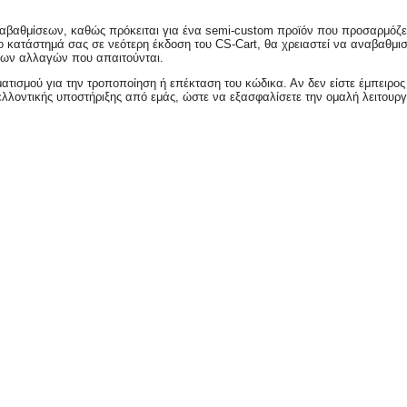
αβαθμίσεων, καθώς πρόκειται για ένα semi-custom προϊόν που προσαρμόζετ
ο κατάστημά σας σε νεότερη έκδοση του CS-Cart, θα χρειαστεί να αναβαθμιστ
 των αλλαγών που απαιτούνται.
τισμού για την τροποποίηση ή επέκταση του κώδικα. Αν δεν είστε έμπειρος
λοντικής υποστήριξης από εμάς, ώστε να εξασφαλίσετε την ομαλή λειτουργ