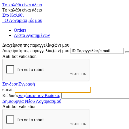
Το καλάθι είναι άδειο
Το καλάθι είναι άδειο
Στο Καλάθι
Ο Λογαριασμός μου
Orders
Λίστα Αγαπημένων
Διαχείριση της παραγγελίας(ών) μου
Διαχείριση της παραγγελίας(ών) μου
Anti-bot validation
Σύνδεση
Εγγραφή
e-mail
Κώδικός
Ξεχάσατε τον Κωδικό;
Δημιουργία Νέου Λογαριασμού
Anti-bot validation