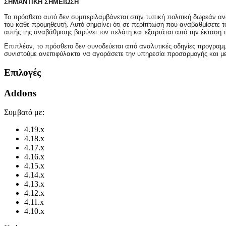
ΣΗΜΑΝΤΙΚΗ ΣΗΜΕΙΩΣΗ
Το πρόσθετο αυτό δεν συμπεριλαμβάνεται στην τυπική πολιτική δωρεάν αν
του κάθε προμηθευτή. Αυτό σημαίνει ότι σε περίπτωση που αναβαθμίσετε τ
αυτής της αναβάθμισης βαρύνει τον πελάτη και εξαρτάται από την έκταση
Επιπλέον, το πρόσθετο δεν συνοδεύεται από αναλυτικές οδηγίες προγραμμα
συνιστούμε ανεπιφύλακτα να αγοράσετε την υπηρεσία προσαρμογής και μελ
Επιλογές
Addons
Συμβατό με:
4.19.x
4.18.x
4.17.x
4.16.x
4.15.x
4.14.x
4.13.x
4.12.x
4.11.x
4.10.x