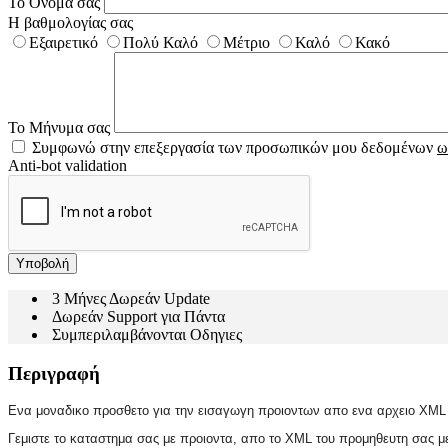
Το Όνομα σας
Η βαθμολογίας σας
Εξαιρετικό
Πολύ Καλό
Μέτριο
Καλό
Κακό
Το Μήνυμα σας
Συμφωνώ στην επεξεργασία των προσωπικών μου δεδομένων
ω
Anti-bot validation
Υποβολή
3 Μήνες Δωρεάν Update
Δωρεάν Support για Πάντα
Συμπεριλαμβάνονται Οδηγιες
Περιγραφή
Ενα μοναδικο προσθετο για την εισαγωγη προιοντων απο ενα αρχειο XML
Γεμιστε το καταστημα σας με προιοντα, απο το XML του προμηθευτη σας με 