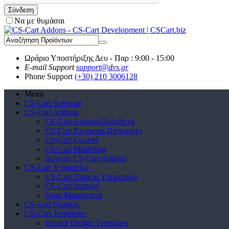
Σύνδεση
Να με θυμάσαι
Ωράριο Υποστήριξης
Δευ - Παρ : 9:00 - 15:00
E-mail Support
support@dvs.gr
Phone Support
(+30) 210 3006128
Menu
CS-Cart Software
CS-Cart Addons
CS-Cart Addons/Πρόσθετα
CS-Cart Payments/Πληρωμές
CS-Cart Courier
CS-Cart Marketing
Δωρεάν CS-Cart Addons
CS-Cart Υπηρεσίες
CS-Cart Πακέτα Υπηρεσιών
CS-Cart Support
Store Managment
CS-Cart Hosting
CS-Cart Templates
Interior Design Templates