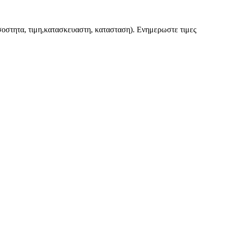
οσοστητα, τιμη,κατασκευαστη, κατασταση). Ενημερωστε τιμες