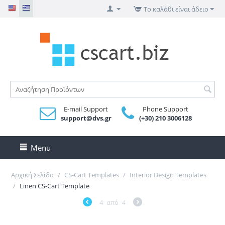
Το καλάθι είναι άδειο
E-mail Support
Phone Support
support@dvs.gr
(+30) 210 3006128
Menu
Αρχική Σελίδα
/
CS-Cart Templates
/
Interior Design Templates
/
Linen CS-Cart Template
4
από
4