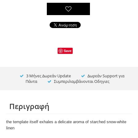
Save
3 Μήνες Δωρεάν Update
Δωρεάν Support για
Πάντα
Συμπεριλαμβάνονται Οδηγιες
Περιγραφή
the template itself exhales a delicate aroma of starched snow-white
linen