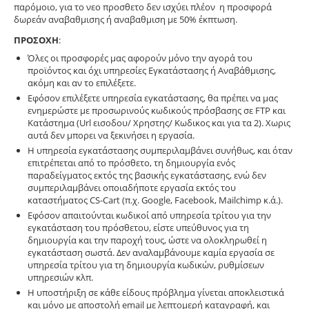
παρόμοιο, για το νεο προσθετο δεν ισχύει πλέον η προσφορά
δωρεάν αναβαθμισης ή αναβαθμιση με 50% έκπτωση.
ΠΡΟΣΟΧΗ
:
Όλες οι προσφορές μας αφορούν μόνο την αγορά του
προϊόντος και όχι υπηρεσίες Εγκατάστασης ή Αναβάθμισης,
ακόμη και αν το επιλέξετε.
Εφόσον επιλέξετε υπηρεσία εγκατάστασης, θα πρέπει να μας
ενημερώστε με προσωρινούς κωδικούς πρόσβασης σε FTP και
Κατάστημα (Url εισοδου/ Χρηστης/ Κωδικος και για τα 2). Χωρις
αυτά δεν μπορει να ξεκινήσει η εργασία.
Η υπηρεσία εγκατάστασης συμπεριλαμβάνει συνήθως, και όταν
επιτρέπεται από το πρόσθετο, τη δημιουργία ενός
παραδείγματος εκτός της βασικής εγκατάστασης, ενώ δεν
συμπεριλαμβάνει οποιαδήποτε εργασία εκτός του
καταστήματος CS-Cart (π.χ. Google, Facebook, Mailchimp κ.ά.).
Εφόσον απαιτούνται κωδικοί από υπηρεσία τρίτου για την
εγκατάσταση του πρόσθετου, είστε υπεύθυνος για τη
δημιουργία και την παροχή τους, ώστε να ολοκληρωθεί η
εγκατάσταση σωστά. Δεν αναλαμβάνουμε καμία εργασία σε
υπηρεσία τρίτου για τη δημιουργία κωδικών, ρυθμίσεων
υπηρεσιών κλπ.
Η υποστήριξη σε κάθε είδους πρόβλημα γίνεται αποκλειστικά
και μόνο με αποστολή email με λεπτομερή καταγραφή, και