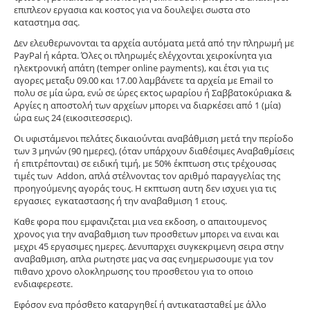
επιπλεον εργασια και κοστος για να δουλεψει σωστα στο
καταστημα σας.
Δεν ελευθερωνονται τα αρχεία αυτόματα μετά από την πληρωμή με
PayPal ή κάρτα. Όλες οι πληρωμές ελέγχονται χειροκίνητα για
ηλεκτρονική απάτη (temper online payments), και έτσι για τις
αγορες μεταξυ 09.00 και 17.00 λαμβάνετε τα αρχεία με Email το
πολυ σε μία ώρα, ενώ σε ώρες εκτος ωραρίου ή Σαββατοκύριακα &
Αργίες η αποστολή των αρχείων μπορει να διαρκέσει από 1 (μία)
ώρα εως 24 (εικοσιτεσσερις).
Οι υφιστάμενοι πελάτες δικαιούνται αναβάθμιση μετά την περίοδο
των 3 μηνών (90 ημερες), (όταν υπάρχουν διαθέσιμες Αναβαθμίσεις
ή επιτρέπονται) σε ειδική τιμή, με 50% έκπτωση στις τρέχουσας
τιμές των Addon, απλά στέλνοντας τον αριθμό παραγγελίας της
προηγούμενης αγοράς τους. H εκπτωση αυτη δεν ισχυει για τις
εργασιες εγκαταστασης ή την αναβαθμιση 1 ετους.
Καθε φορα που εμφανιζεται μια νεα εκδοση, ο απαιτουμενος
χρονος για την αναβαθμιση των προσθετων μπορει να ειναι και
μεχρι 45 εργασιμες ημερες. Δενυπαρχει συγκεκριμενη σειρα στην
αναβαθμιση, απλα ρωτηστε μας να σας ενημερωσουμε για τον
πιθανο χρονο ολοκληρωσης του προσθετου για το οποιο
ενδιαφερεστε.
Εφόσον ενα πρόσθετο καταργηθεί ή αντικατασταθεί με άλλο