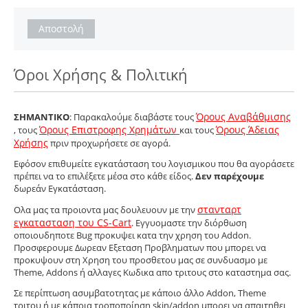
Αποστολή
Όροι Χρήσης & Πολιτική
Όρους Αναβάθμισης
ΣΗΜΑΝΤΙΚΟ
: Παρακαλούμε διαβάστε τους
Όρους Επιστροφης Χρημάτων
Όρους Άδειας
, τους
και τους
Χρήσης
πριν προχωρήσετε σε αγορά.
Εφόσον επιθυμείτε εγκατάσταση του λογισμικου που θα αγοράσετε
πρέπει να το επιλέξετε μέσα στο κάθε είδος.
Δεν παρέχουμε
δωρεάν Εγκατάσταση.
στανταρτ
Ολα μας τα προιοντα μας δουλευουν με την
εγκατασταση του CS-Cart
. Εγγυομαστε την διόρθωση
οποιουδηποτε Bug προκυψει κατα την χρηση του Addon.
Προσφερουμε Δωρεαν Εξεταση Προβληματων που μπορει να
προκυψουν στη Χρηση του προσθετου μας σε συνδυασμο με
Theme, Addons ή αλλαγες Κωδικα απο τριτους στο καταστημα σας.
Σε περίπτωση ασυμβατοτητας με κάποιο άλλο Addon, Theme
τριτου ή με κάποια τροποπoίηση skin/addon μπορει να απαιτηθει