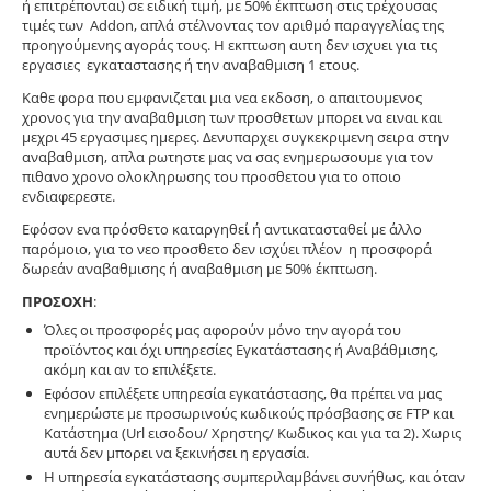
ή επιτρέπονται) σε ειδική τιμή, με 50% έκπτωση στις τρέχουσας
τιμές των Addon, απλά στέλνοντας τον αριθμό παραγγελίας της
προηγούμενης αγοράς τους. H εκπτωση αυτη δεν ισχυει για τις
εργασιες εγκαταστασης ή την αναβαθμιση 1 ετους.
Καθε φορα που εμφανιζεται μια νεα εκδοση, ο απαιτουμενος
χρονος για την αναβαθμιση των προσθετων μπορει να ειναι και
μεχρι 45 εργασιμες ημερες. Δενυπαρχει συγκεκριμενη σειρα στην
αναβαθμιση, απλα ρωτηστε μας να σας ενημερωσουμε για τον
πιθανο χρονο ολοκληρωσης του προσθετου για το οποιο
ενδιαφερεστε.
Εφόσον ενα πρόσθετο καταργηθεί ή αντικατασταθεί με άλλο
παρόμοιο, για το νεο προσθετο δεν ισχύει πλέον η προσφορά
δωρεάν αναβαθμισης ή αναβαθμιση με 50% έκπτωση.
ΠΡΟΣΟΧΗ
:
Όλες οι προσφορές μας αφορούν μόνο την αγορά του
προϊόντος και όχι υπηρεσίες Εγκατάστασης ή Αναβάθμισης,
ακόμη και αν το επιλέξετε.
Εφόσον επιλέξετε υπηρεσία εγκατάστασης, θα πρέπει να μας
ενημερώστε με προσωρινούς κωδικούς πρόσβασης σε FTP και
Κατάστημα (Url εισοδου/ Χρηστης/ Κωδικος και για τα 2). Χωρις
αυτά δεν μπορει να ξεκινήσει η εργασία.
Η υπηρεσία εγκατάστασης συμπεριλαμβάνει συνήθως, και όταν