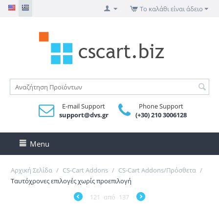
Το καλάθι είναι άδειο
E-mail Support
Phone Support
support@dvs.gr
(+30) 210 3006128
Menu
Αρχική Σελίδα
/
CS-Cart Addons
/
CS-Cart Addons/Πρόσθετα
/
Ταυτόχρονες επιλογές χωρίς προεπιλογή
121
από
137