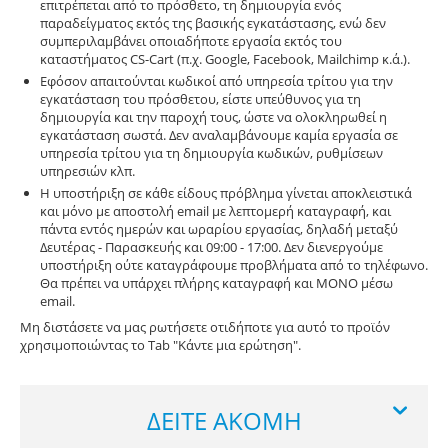
επιτρέπεται από το πρόσθετο, τη δημιουργία ενός
παραδείγματος εκτός της βασικής εγκατάστασης, ενώ δεν
συμπεριλαμβάνει οποιαδήποτε εργασία εκτός του
καταστήματος CS-Cart (π.χ. Google, Facebook, Mailchimp κ.ά.).
Εφόσον απαιτούνται κωδικοί από υπηρεσία τρίτου για την
εγκατάσταση του πρόσθετου, είστε υπεύθυνος για τη
δημιουργία και την παροχή τους, ώστε να ολοκληρωθεί η
εγκατάσταση σωστά. Δεν αναλαμβάνουμε καμία εργασία σε
υπηρεσία τρίτου για τη δημιουργία κωδικών, ρυθμίσεων
υπηρεσιών κλπ.
Η υποστήριξη σε κάθε είδους πρόβλημα γίνεται αποκλειστικά
και μόνο με αποστολή email με λεπτομερή καταγραφή, και
πάντα εντός ημερών και ωραρίου εργασίας, δηλαδή μεταξύ
Δευτέρας - Παρασκευής και 09:00 - 17:00. Δεν διενεργούμε
υποστήριξη ούτε καταγράφουμε προβλήματα από το τηλέφωνο.
Θα πρέπει να υπάρχει πλήρης καταγραφή και ΜΟΝΟ μέσω
email.
Μη διστάσετε να μας ρωτήσετε οτιδήποτε για αυτό το προϊόν
χρησιμοποιώντας το Tab "Κάντε μια ερώτηση".
ΔΕΊΤΕ ΑΚΌΜΗ