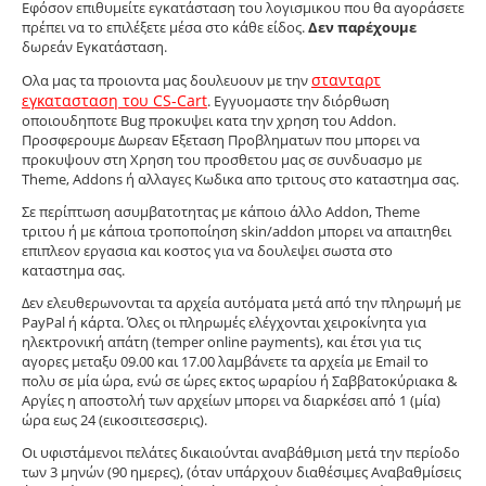
Εφόσον επιθυμείτε εγκατάσταση του λογισμικου που θα αγοράσετε
πρέπει να το επιλέξετε μέσα στο κάθε είδος.
Δεν παρέχουμε
δωρεάν Εγκατάσταση.
στανταρτ
Ολα μας τα προιοντα μας δουλευουν με την
εγκατασταση του CS-Cart
. Εγγυομαστε την διόρθωση
οποιουδηποτε Bug προκυψει κατα την χρηση του Addon.
Προσφερουμε Δωρεαν Εξεταση Προβληματων που μπορει να
προκυψουν στη Χρηση του προσθετου μας σε συνδυασμο με
Theme, Addons ή αλλαγες Κωδικα απο τριτους στο καταστημα σας.
Σε περίπτωση ασυμβατοτητας με κάποιο άλλο Addon, Theme
τριτου ή με κάποια τροποπoίηση skin/addon μπορει να απαιτηθει
επιπλεον εργασια και κοστος για να δουλεψει σωστα στο
καταστημα σας.
Δεν ελευθερωνονται τα αρχεία αυτόματα μετά από την πληρωμή με
PayPal ή κάρτα. Όλες οι πληρωμές ελέγχονται χειροκίνητα για
ηλεκτρονική απάτη (temper online payments), και έτσι για τις
αγορες μεταξυ 09.00 και 17.00 λαμβάνετε τα αρχεία με Email το
πολυ σε μία ώρα, ενώ σε ώρες εκτος ωραρίου ή Σαββατοκύριακα &
Αργίες η αποστολή των αρχείων μπορει να διαρκέσει από 1 (μία)
ώρα εως 24 (εικοσιτεσσερις).
Οι υφιστάμενοι πελάτες δικαιούνται αναβάθμιση μετά την περίοδο
των 3 μηνών (90 ημερες), (όταν υπάρχουν διαθέσιμες Αναβαθμίσεις