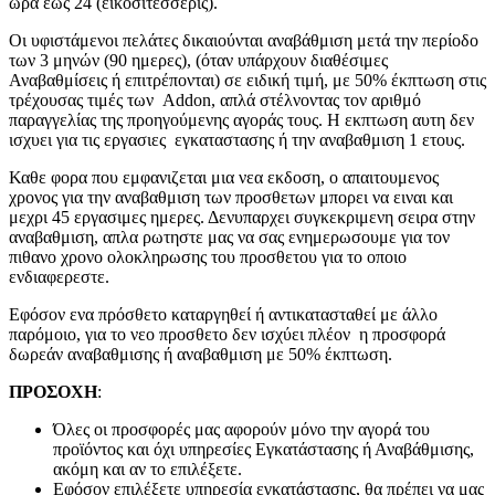
ώρα εως 24 (εικοσιτεσσερις).
Οι υφιστάμενοι πελάτες δικαιούνται αναβάθμιση μετά την περίοδο
των 3 μηνών (90 ημερες), (όταν υπάρχουν διαθέσιμες
Αναβαθμίσεις ή επιτρέπονται) σε ειδική τιμή, με 50% έκπτωση στις
τρέχουσας τιμές των Addon, απλά στέλνοντας τον αριθμό
παραγγελίας της προηγούμενης αγοράς τους. H εκπτωση αυτη δεν
ισχυει για τις εργασιες εγκαταστασης ή την αναβαθμιση 1 ετους.
Καθε φορα που εμφανιζεται μια νεα εκδοση, ο απαιτουμενος
χρονος για την αναβαθμιση των προσθετων μπορει να ειναι και
μεχρι 45 εργασιμες ημερες. Δενυπαρχει συγκεκριμενη σειρα στην
αναβαθμιση, απλα ρωτηστε μας να σας ενημερωσουμε για τον
πιθανο χρονο ολοκληρωσης του προσθετου για το οποιο
ενδιαφερεστε.
Εφόσον ενα πρόσθετο καταργηθεί ή αντικατασταθεί με άλλο
παρόμοιο, για το νεο προσθετο δεν ισχύει πλέον η προσφορά
δωρεάν αναβαθμισης ή αναβαθμιση με 50% έκπτωση.
ΠΡΟΣΟΧΗ
:
Όλες οι προσφορές μας αφορούν μόνο την αγορά του
προϊόντος και όχι υπηρεσίες Εγκατάστασης ή Αναβάθμισης,
ακόμη και αν το επιλέξετε.
Εφόσον επιλέξετε υπηρεσία εγκατάστασης, θα πρέπει να μας