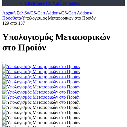
Electronics CS-Cart Templates
Αρχική Σελίδα
/
CS-Cart Addons
/
CS-Cart Addons/
Πρόσθετα
/
Υπολογισμός Μεταφορικών στο Προϊόν
129
από
137
Υπολογισμός Μεταφορικών
στο Προϊόν
..