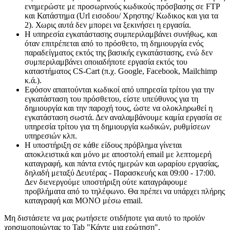
ενημερώστε με προσωρινούς κωδικούς πρόσβασης σε FTP
και Κατάστημα (Url εισοδου/ Χρηστης/ Κωδικος και για τα
2). Χωρις αυτά δεν μπορει να ξεκινήσει η εργασία.
Η υπηρεσία εγκατάστασης συμπεριλαμβάνει συνήθως, και
όταν επιτρέπεται από το πρόσθετο, τη δημιουργία ενός
παραδείγματος εκτός της βασικής εγκατάστασης, ενώ δεν
συμπεριλαμβάνει οποιαδήποτε εργασία εκτός του
καταστήματος CS-Cart (π.χ. Google, Facebook, Mailchimp
κ.ά.).
Εφόσον απαιτούνται κωδικοί από υπηρεσία τρίτου για την
εγκατάσταση του πρόσθετου, είστε υπεύθυνος για τη
δημιουργία και την παροχή τους, ώστε να ολοκληρωθεί η
εγκατάσταση σωστά. Δεν αναλαμβάνουμε καμία εργασία σε
υπηρεσία τρίτου για τη δημιουργία κωδικών, ρυθμίσεων
υπηρεσιών κλπ.
Η υποστήριξη σε κάθε είδους πρόβλημα γίνεται
αποκλειστικά και μόνο με αποστολή email με λεπτομερή
καταγραφή, και πάντα εντός ημερών και ωραρίου εργασίας,
δηλαδή μεταξύ Δευτέρας - Παρασκευής και 09:00 - 17:00.
Δεν διενεργούμε υποστήριξη ούτε καταγράφουμε
προβλήματα από το τηλέφωνο. Θα πρέπει να υπάρχει πλήρης
καταγραφή και ΜΟΝΟ μέσω email.
Μη διστάσετε να μας ρωτήσετε οτιδήποτε για αυτό το προϊόν
χρησιμοποιώντας το Tab "Κάντε μια ερώτηση".