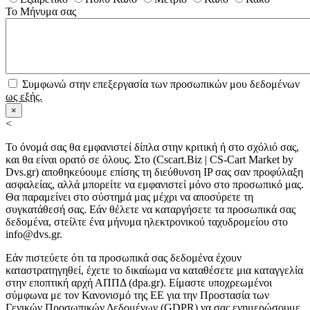
Το Μήνυμα σας
Συμφωνώ στην επεξεργασία των προσωπικών μου δεδομένων
ως εξής.
×
<
Το όνομά σας θα εμφανιστεί δίπλα στην κριτική ή στο σχόλιό σας,
και θα είναι ορατό σε όλους. Στο (Cscart.Biz | CS-Cart Market by
Dvs.gr) αποθηκεύουμε επίσης τη διεύθυνση IP σας σαν προφύλαξη
ασφαλείας, αλλά μπορείτε να εμφανιστεί μόνο στο προσωπικό μας.
Θα παραμείνει στο σύστημά μας μέχρι να αποσύρετε τη
συγκατάθεσή σας. Εάν θέλετε να καταργήσετε τα προσωπικά σας
δεδομένα, στείλτε ένα μήνυμα ηλεκτρονικού ταχυδρομείου στο
info@dvs.gr.
Εάν πιστεύετε ότι τα προσωπικά σας δεδομένα έχουν
καταστρατηγηθεί, έχετε το δικαίωμα να καταθέσετε μια καταγγελία
στην εποπτική αρχή ΑΠΠΔ (dpa.gr). Είμαστε υποχρεωμένοι
σύμφωνα με τον Κανονισμό της ΕΕ για την Προστασία των
Γενικών Προσωπικών Δεδομένων (GDPR) να σας ενημερώσουμε