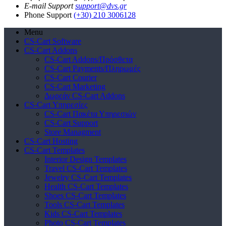
E-mail Support
support@dvs.gr
Phone Support
(+30) 210 3006128
Menu
CS-Cart Software
CS-Cart Addons
CS-Cart Addons/Πρόσθετα
CS-Cart Payments/Πληρωμές
CS-Cart Courier
CS-Cart Marketing
Δωρεάν CS-Cart Addons
CS-Cart Υπηρεσίες
CS-Cart Πακέτα Υπηρεσιών
CS-Cart Support
Store Managment
CS-Cart Hosting
CS-Cart Templates
Interior Design Templates
Travel CS-Cart Templates
Jewelry CS-Cart Templates
Health CS-Cart Templates
Shoes CS-Cart Templates
Tools CS-Cart Templates
Kids CS-Cart Templates
Photo CS-Cart Templates