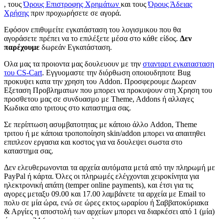
, τους
Όρους Επιστροφης Χρημάτων
και τους
Όρους Άδειας
Χρήσης
πριν προχωρήσετε σε αγορά.
Εφόσον επιθυμείτε εγκατάσταση του λογισμικου που θα
αγοράσετε πρέπει να το επιλέξετε μέσα στο κάθε είδος.
Δεν
παρέχουμε
δωρεάν Εγκατάσταση.
Ολα μας τα προιοντα μας δουλευουν με την
στανταρτ εγκατασταση
του CS-Cart
. Εγγυομαστε την διόρθωση οποιουδηποτε Bug
προκυψει κατα την χρηση του Addon. Προσφερουμε Δωρεαν
Εξεταση Προβληματων που μπορει να προκυψουν στη Χρηση του
προσθετου μας σε συνδυασμο με Theme, Addons ή αλλαγες
Κωδικα απο τριτους στο καταστημα σας.
Σε περίπτωση ασυμβατοτητας με κάποιο άλλο Addon, Theme
τριτου ή με κάποια τροποπoίηση skin/addon μπορει να απαιτηθει
επιπλεον εργασια και κοστος για να δουλεψει σωστα στο
καταστημα σας.
Δεν ελευθερωνονται τα αρχεία αυτόματα μετά από την πληρωμή με
PayPal ή κάρτα. Όλες οι πληρωμές ελέγχονται χειροκίνητα για
ηλεκτρονική απάτη (temper online payments), και έτσι για τις
αγορες μεταξυ 09.00 και 17.00 λαμβάνετε τα αρχεία με Email το
πολυ σε μία ώρα, ενώ σε ώρες εκτος ωραρίου ή Σαββατοκύριακα
& Αργίες η αποστολή των αρχείων μπορει να διαρκέσει από 1 (μία)