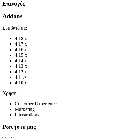
Επιλογές
Addons
Συμβατό με:
4.18.x
4.17.x
4.16.x
4.15.x
4.14.x
4.13.x
4.12.x
4.11.x
4.10.x
Χρήση:
Customer Experience
Marketing
Intergrations
Ρωτήστε μας