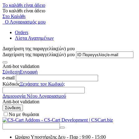
Το καλάθι είναι άδειο
Το καλάθι είναι άδειο
Στο Καλάθι
Ο Λογαριασμός μου
Orders
Λίστα Αγαπημένων
Διαχείριση της παραγγελίας(ών) μου
Διαχείριση της παραγγελίας(ών) μου
Anti-bot validation
Σύνδεση
Εγγραφή
e-mail
Κώδικός
Ξεχάσατε τον Κωδικό;
Δημιουργία Νέου Λογαριασμού
Anti-bot validation
Σύνδεση
Να με θυμάσαι
Ωράριο Υποστήριξης
Δευ - Παρ : 9:00 - 15:00