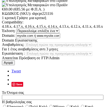
€
69.00
(
€
85.56
με Φ.Π.Α. )
ΚΩΔΙΚΟΣ (SKU):
shpcpr221116
1 κριτική
Γράψτε μια κριτική
Compatibility:
4.18.x, 4.17.x, 4.16.x, 4.15.x, 4.14.x, 4.13.x, 4.12.x, 4.11.x, 4.10.x
Έκδοση:
Domain:
Domain Εγκαταστασης
Αναβαθμίσεις:
Για 1 έτος αναβαθμίσεις αντι 3 μηνες
Εγκατάσταση
:
Απαιτείται Πρόσβαση σε FTP/Admin
Αγορά
Tweet
Save
Το Όνομα σας
Η βαθμολογίας σας
Εξαιρετικό
Πολύ Καλό
Μέτριο
Καλό
Κακό