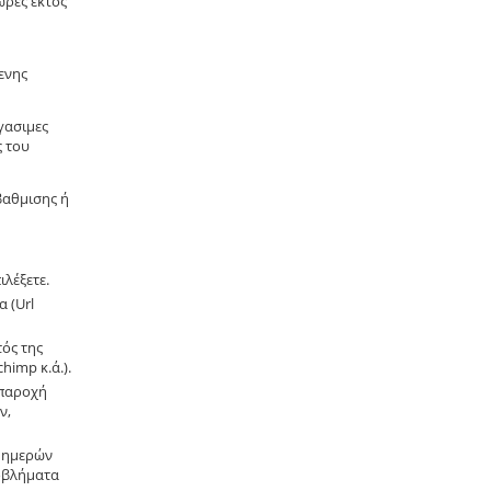
ώρες εκτος
ενης
γασιμες
ς του
βαθμισης ή
λέξετε.
 (Url
ός της
himp κ.ά.).
 παροχή
ν,
ς ημερών
ροβλήματα