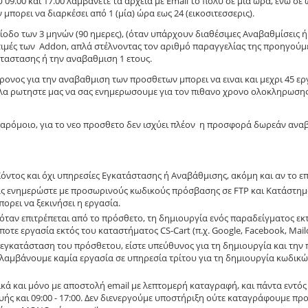
υ 09.00 και 17.00 λαμβάνετε τα αρχεία με Email το πολυ σε μία ώρα, ενώ σε 
πορει να διαρκέσει από 1 (μία) ώρα εως 24 (εικοσιτεσσερις).
ίοδο των 3 μηνών (90 ημερες), (όταν υπάρχουν διαθέσιμες Αναβαθμίσεις ή
ς τιμές των Addon, απλά στέλνοντας τον αριθμό παραγγελίας της προηγούμ
αταστασης ή την αναβαθμιση 1 ετους.
ρονος για την αναβαθμιση των προσθετων μπορει να ειναι και μεχρι 45 ερ
πλα ρωτηστε μας να σας ενημερωσουμε για τον πιθανο χρονο ολοκληρωση
παρόμοιο, για το νεο προσθετο δεν ισχύει πλέον η προσφορά δωρεάν ανα
ντος και όχι υπηρεσίες Εγκατάστασης ή Αναβάθμισης, ακόμη και αν το επι
ας ενημερώστε με προσωρινούς κωδικούς πρόσβασης σε FTP και Κατάστημα
πορει να ξεκινήσει η εργασία.
ταν επιτρέπεται από το πρόσθετο, τη δημιουργία ενός παραδείγματος εκτ
ε εργασία εκτός του καταστήματος CS-Cart (π.χ. Google, Facebook, Mailc
 εγκατάσταση του πρόσθετου, είστε υπεύθυνος για τη δημιουργία και την
λαμβάνουμε καμία εργασία σε υπηρεσία τρίτου για τη δημιουργία κωδικώ
ικά και μόνο με αποστολή email με λεπτομερή καταγραφή, και πάντα εντό
υής και 09:00 - 17:00. Δεν διενεργούμε υποστήριξη ούτε καταγράφουμε π