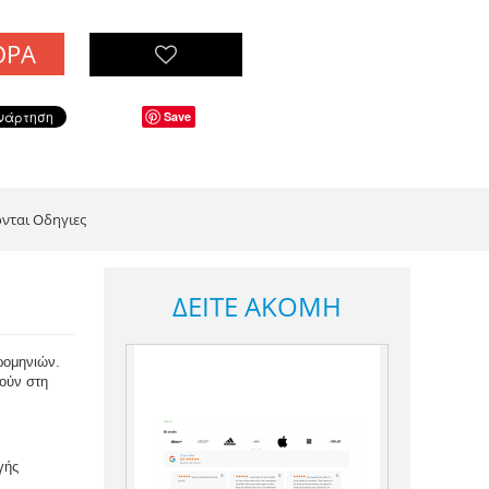
ΟΡΆ
Save
νται Οδηγιες
ΔΕΊΤΕ ΑΚΌΜΗ
ομηνιών. 
ούν στη 
ής 