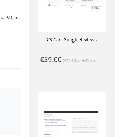
επιλέξετε 
CS-Cart Google Reviews
€
59.00
(
€
73.16
με Φ.Π.Α. )