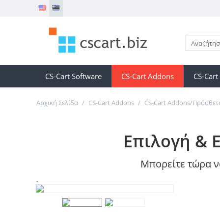
CS-Cart Software
CS-Cart Addons
CS-Cart
Αρχική Σελίδα
/
CS-Cart Addons
/
CS-Cart Addons/Πρόσθετ
Επιλογή & 
Μπορείτε τώρα να
..