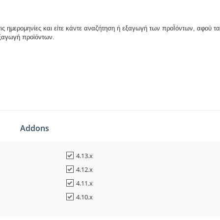
ς ημερομηνίες και είτε κάντε αναζήτηση ή εξαγωγή των προΪόντων, αφού τα 
Εξαγωγή προϊόντων.
Addons
4.13.x
4.12.x
4.11.x
4.10.x