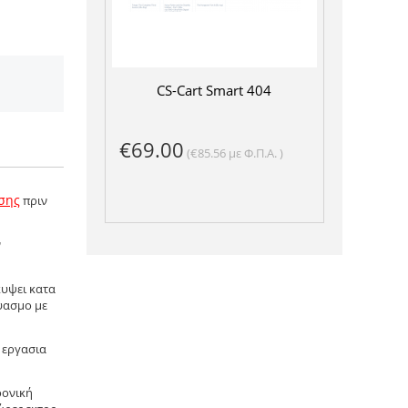
CS-Cart Smart 404
€
69.00
(
€
85.56
με Φ.Π.Α. )
σης
πριν
ν
κυψει κατα
υασμο με
 εργασια
ρονική