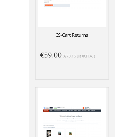
CS-Cart Returns
€
59.00
(
€
73.16
με Φ.Π.Α. )