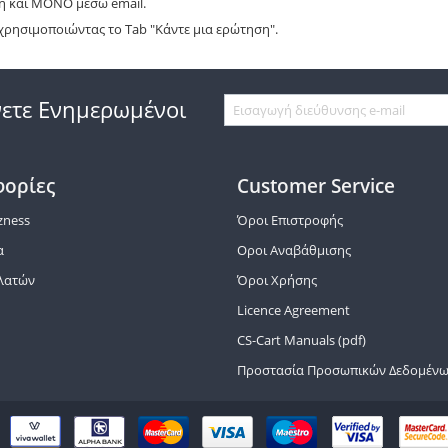
ή και ΜΟΝΟ μέσω email.
χρησιμοποιώντας το Tab "Κάντε μια ερώτηση".
νετε
Ενημερωμένοι
ορίες
Customer Service
zness
Όροι Επιστροφής
α
Οροι Αναβάθμισης
ελατών
Όροι Χρήσης
ς
Licence Agreement
CS-Cart Manuals (pdf)
Προστασία Προσωπικών Δεδομέν