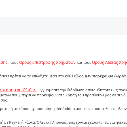
ισης
Όρους Επιστροφης Χρημάτων
Όρους Άδειας Χρή
, τους
και τους
ετε πρέπει να το επιλέξετε μέσα στο κάθε είδος.
Δεν παρέχουμε
δωρεά
ασταση του CS-Cart
. Εγγυομαστε την διόρθωση οποιουδηποτε Bug προ
ματων που μπορει να προκυψουν στη Χρηση του προσθετου μας σε συνδ
 σας.
ιτου ή με κάποια τροποπoίηση skin/addon μπορει να απαιτηθει επιπλεον
 με PayPal ή κάρτα. Όλες οι πληρωμές ελέγχονται χειροκίνητα για ηλεκτ