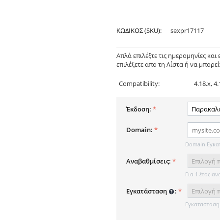
ΚΩΔΙΚΟΣ (SKU):
sexpr17117
Απλά επιλέξτε τις ημερομηνίες κα
επιλέξετε απο τη Λίστα ή να μπορεί
Compatibility:
4.18.x, 4.
Έκδοση:
Domain:
Domain Εγκα
Αναβαθμίσεις:
Για 1 έτος αν
Εγκατάσταση
:
Εγκατασταση