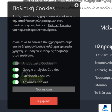
από το τηλέφωνο. Θα πρέπει να υπάρχει πλήρης καταγραφ
Πολιτική Cookies
Μη διστάσετε να μας ρωτήσετε οτιδήποτε για αυτό το προϊόν 
Αυτός ο ιστότοπος χρησιμοποιεί cookies για
την αποθήκευση πληροφοριών στον
υπολογιστή σας. Δείτε τh
Πολιτκή Cookies
Μεί
για περισσότερες λεπτομέρειες.
Αναλυτικά τα cookies που χρησιμοποιούμε
Ο Λογαριασμός μου
Πληροφ
για να δημιουργήσουμε καλύτερα εμπειρία
χρήστη με βάση τις εμπειρίες προβολής
Σύνδεση
Η CSCart Bi
στον ιστότοπο.
Δημιουργία Λογαριασμού
Επικοινωνί
Απαραίτητα Cookies
Google analytics Cookies
Κριτικές Π
Facebook Cookies
Προσφορέ
Adwords Cookies
Sitemap
Ναι σε όλα
Τα Νέα μας
SSL Certificates
Συμφωνώ