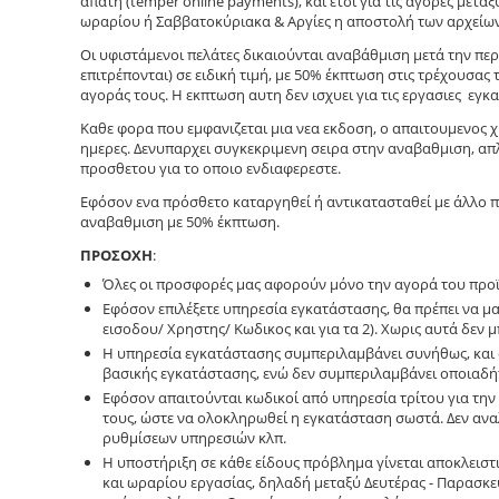
απάτη (temper online payments), και έτσι για τις αγορες μεταξ
ωραρίου ή Σαββατοκύριακα & Αργίες η αποστολή των αρχείων μ
Οι υφιστάμενοι πελάτες δικαιούνται αναβάθμιση μετά την περ
επιτρέπονται) σε ειδική τιμή, με 50% έκπτωση στις τρέχουσα
αγοράς τους. H εκπτωση αυτη δεν ισχυει για τις εργασιες εγκ
Καθε φορα που εμφανιζεται μια νεα εκδοση, ο απαιτουμενος χ
ημερες. Δενυπαρχει συγκεκριμενη σειρα στην αναβαθμιση, α
προσθετου για το οποιο ενδιαφερεστε.
Εφόσον ενα πρόσθετο καταργηθεί ή αντικατασταθεί με άλλο 
αναβαθμιση με 50% έκπτωση.
ΠΡΟΣΟΧΗ
:
Όλες οι προσφορές μας αφορούν μόνο την αγορά του προϊό
Εφόσον επιλέξετε υπηρεσία εγκατάστασης, θα πρέπει να μ
εισοδου/ Χρηστης/ Κωδικος και για τα 2). Χωρις αυτά δεν μ
Η υπηρεσία εγκατάστασης συμπεριλαμβάνει συνήθως, και ό
βασικής εγκατάστασης, ενώ δεν συμπεριλαμβάνει οποιαδήποτ
Εφόσον απαιτούνται κωδικοί από υπηρεσία τρίτου για την
τους, ώστε να ολοκληρωθεί η εγκατάσταση σωστά. Δεν ανα
ρυθμίσεων υπηρεσιών κλπ.
Η υποστήριξη σε κάθε είδους πρόβλημα γίνεται αποκλειστ
και ωραρίου εργασίας, δηλαδή μεταξύ Δευτέρας - Παρασκε