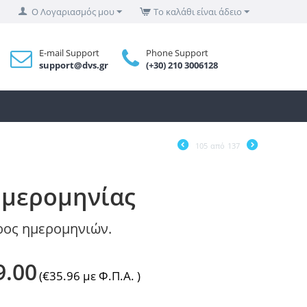
Ο Λογαριασμός μου
Το καλάθι είναι άδειο
E-mail Support
Phone Support
support@dvs.gr
(+30) 210 3006128
105
από
137
Ημερομηνίας
ύρος ημερομηνιών.
9.00
(
€
35.96
με Φ.Π.Α. )