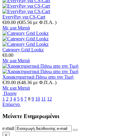
EveryPay για CS-Cart
€
69.00
(
€
85.56
με Φ.Π.Α. )
Με μια Ματιά
Category Grid Lookz
€
0.00
Με μια Ματιά
Χαρακτηριστικά Πάνω απο την Τιμή
€
39.00
(
€
48.36
με Φ.Π.Α. )
Με μια Ματιά
Προηγ
1
2
3
4
5
6
7
8
9
10
11
12
Επόμενο
Μείνετε
Ενημερωμένοι
e-mail
×