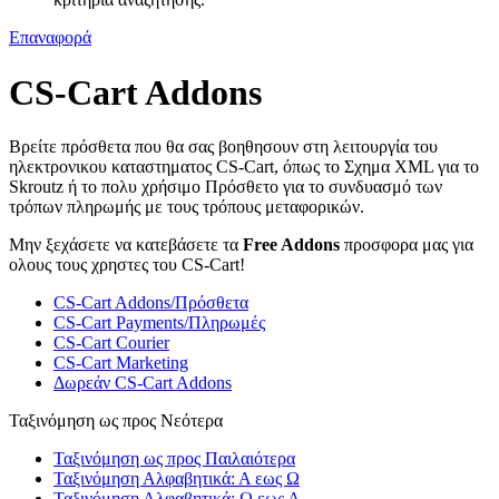
Επαναφορά
CS-Cart Addons
Βρείτε πρόσθετα που θα σας βοηθησουν στη λειτουργία του
ηλεκτρονικου καταστηματος CS-Cart, όπως το Σχημα XML για το
Skroutz ή το πολυ χρήσιμο Πρόσθετο για το συνδυασμό των
τρόπων πληρωμής με τους τρόπους μεταφορικών.
Μην ξεχάσετε να κατεβάσετε τα
Free Addons
προσφορα μας για
ολους τους χρηστες του CS-Cart!
CS-Cart Addons/Πρόσθετα
CS-Cart Payments/Πληρωμές
CS-Cart Courier
CS-Cart Marketing
Δωρεάν CS-Cart Addons
Ταξινόμηση ως προς Νεότερα
Ταξινόμηση ως προς Παιλαιότερα
Ταξινόμηση Αλφαβητικά: Α εως Ω
Ταξινόμηση Αλφαβητικά: Ω εως Α