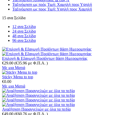
Ταξινόμηση ως πρός Τιμή: Χαμηλή προς Υψηλή
Ταξινόμηση ως προς Τιμή: Υψηλή προς Χαμηλή
15 ανα Σελίδα
12 ανα Σελίδα
24 ανα Σελίδα
48 ανα Σελίδα
96 ανα Σελίδα
Επιλογή & Εξαγωγή Προϊόντων βάση Ημερομηνίας
€
29.00
(
€
35.96
με Φ.Π.Α. )
Με μια Ματιά
Sticky Menu to top
€
0.00
Με μια Ματιά
Αναζήτηση Παραγγελιών με όλα τα πεδία
€
49.00
(
€
60.76
με Φ.Π.Α. )