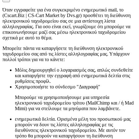
Όταν εγγραφείτε για ένα συγκεκριμένο ενημερωτικό mail, το
(Cscart.Biz | CS-Cart Market by Dvs.gr) προσθέτει τη διεύθυνση
ηλεκτρονικού ταχυδρομείου σας σε μια αντίστοιχη λίστα
αλληλογραφίας. Για οσο είναι εκεί, γνωρίζουμε ότι μπορούμε να
επικοινωνήσουμε μαζί σας μέσω ηλεκτρονικού ταχυδρομείου
σχετικά με αυτό το θέμα.
Μπορείτε πάντα να καταργήσετε τη διεύθυνση ηλεκτρονικού
ταχυδρομείου σας από τις λίστες αλληλογραφίας μας. Υπάρχουν
πολλοί τρόποι για να το κάνετε:
Μόλις δημιουργηθεί ο λογαριασμός σας, απλώς συνδεθείτε
και καταργήστε την εγγραφή από ενημερωτικά δελτία στις
ρυθμίσεις προφίλ.
Χρησιμοποιήστε το σύνδεσμο "Διαγραφή"
Μπορούμε να χρησιμοποιήσουμε μια υπηρεσία
ηλεκτρονικού ταχυδρομείου τρίτου (MailChimp και / ή Mad
Mimi) για να στείλουμε τα μηνύματα που λαμβάνετε.
ενημερωτικά δελτία. Ορισμένα μέλη του προσωπικού μας
μπορούν να δουν τις λίστες αλληλογραφίας με τις
διευθύνσεις ηλεκτρονικού ταχυδρομείου. Με αυτόν τον
τρόπο θα μπορούν να καταργήσουν τη διεύθυνση