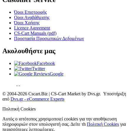
Όροι Επιστροφής
Οροι Αναβάθμισης
Όροι Χρήσης
Licence Agreement
CS-Cart Manuals (pdf)
Προστασία Προσωπικών Δεδομένων
Ακολουθήστε μας
Facebook
Twitter
Google
© 2004-2026 Cscart.Biz | CS-Cart Market by Dvs.gr. Υποστήριξη
από
Dvs.gr - eCommerce Experts
Πολιτική Cookies
Αυτός ο ιστότοπος χρησιμοποιεί cookies για την αποθήκευση
πληροφοριών στον υπολογιστή σας. Δείτε τh
Πολιτκή Cookies
για
περισσότερες λεπτομέρειες.