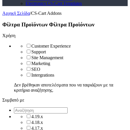
Electronics CS-Cart Templates
Αρχική Σελίδα
/
CS-Cart Addons
Φίλτρα Προϊόντων
Φίλτρα Προϊόντων
Χρήση
Customer Experience
Support
Site Management
Marketing
SEO
Intergrations
Δεν βρέθηκαν αποτελέσματα που να ταιριάζουν με τα
κριτήρια αναζήτησης.
Συμβατό με
4.19.x
4.18.x
4.17.x