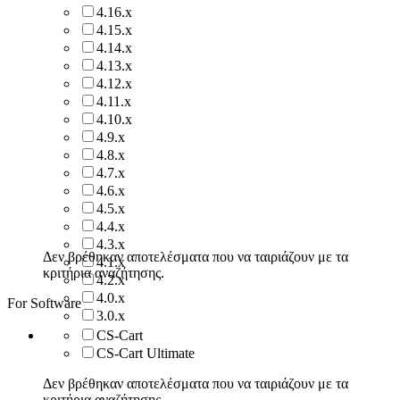
4.16.x
4.15.x
4.14.x
4.13.x
4.12.x
4.11.x
4.10.x
4.9.x
4.8.x
4.7.x
4.6.x
4.5.x
4.4.x
4.3.x
Δεν βρέθηκαν αποτελέσματα που να ταιριάζουν με τα
4.1.x
κριτήρια αναζήτησης.
4.2.x
4.0.x
For Software
3.0.x
CS-Cart
CS-Cart Ultimate
Δεν βρέθηκαν αποτελέσματα που να ταιριάζουν με τα
κριτήρια αναζήτησης.