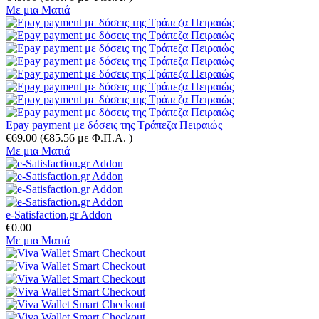
Με μια Ματιά
Epay payment με δόσεις της Τράπεζα Πειραιώς
€
69.00
(
€
85.56
με Φ.Π.Α. )
Με μια Ματιά
e-Satisfaction.gr Addon
€
0.00
Με μια Ματιά