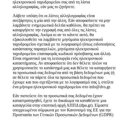
ηλεκτρονικού ταχυδρομείου σας από τη λίστα
αλληλογραφίας, εάν μας το ζητήσετε.
Λάβετε υπόψη ότι οι λίστες αλληλογραφίας είναι
ανεξάρτητες η μία από την άλλη. Εάν αποφασίσετε να μην
λαμβάνετε ενημερωτικά δελτία καθόλου, θα πρέπει να
καταργήσετε την εγγραφή σας από όλες τις λίστες
αλληλογραφίας. Ακόμα κι αν το κάνετε αυτό, θα
εξακολουθείτε να λαμβάνετε μηνύματα ηλεκτρονικού
ταχυδρομείου σχετικά με το λογαριασμό (όπως ειδοποιήσεις
κατάστασης παραγγελιών, μηνύματα ηλεκτρονικού
ταχυδρομείου επαναφοράς κωδικού πρόσβασης και άλλα).
Είναι σημαντικό για τη λειτουργία ενός ηλεκτρονικού
καταστήματος. Αν αποφασίσετε ότι δεν θέλετε πλέον να
χρησιμοποιείτε το κατάστημά μας και θέλετε να καταργήσετε
τα προσωπικά σας δεδομένα από τη βάση δεδομένων μας (ή
αν θέλετε να πάρετε όλα τα προσωπικά δεδομένα που
έχουμε και που σχετίζονται με το λογαριασμό σας ), στείλτε
ένα μήνυμα ηλεκτρονικού ταχυδρομείου στο info@dvs.gr.
Εάν πιστεύετε ότι τα προσωπικά σας δεδομένα έχουν
καταστρατηγηθεί, έχετε το δικαίωμα να καταθέσετε μια
καταγγελία στην εποπτική αρχή ΑΠΠΔ (dpa.gr). Είμαστε
υποχρεωμένοι σύμφωνα με τον Κανονισμό της ΕΕ για την
Προστασία των Γενικών Προσωπικών Δεδομένων (GDPR)