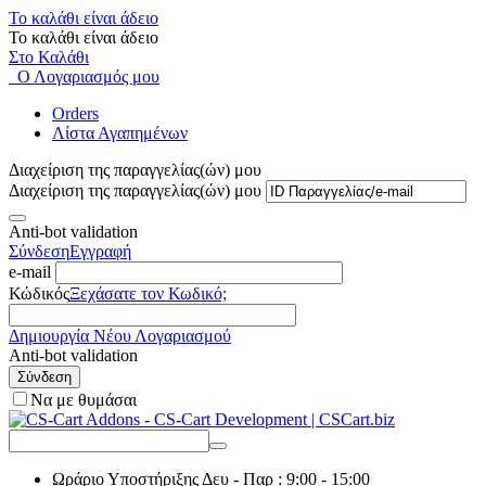
Το καλάθι είναι άδειο
Το καλάθι είναι άδειο
Στο Καλάθι
Ο Λογαριασμός μου
Orders
Λίστα Αγαπημένων
Διαχείριση της παραγγελίας(ών) μου
Διαχείριση της παραγγελίας(ών) μου
Anti-bot validation
Σύνδεση
Εγγραφή
e-mail
Κώδικός
Ξεχάσατε τον Κωδικό;
Δημιουργία Νέου Λογαριασμού
Anti-bot validation
Σύνδεση
Να με θυμάσαι
Ωράριο Υποστήριξης
Δευ - Παρ : 9:00 - 15:00