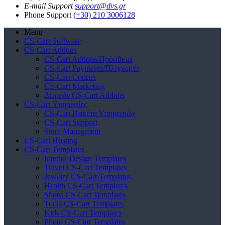
E-mail Support
support@dvs.gr
Phone Support
(+30) 210 3006128
Menu
CS-Cart Software
CS-Cart Addons
CS-Cart Addons/Πρόσθετα
CS-Cart Payments/Πληρωμές
CS-Cart Courier
CS-Cart Marketing
Δωρεάν CS-Cart Addons
CS-Cart Υπηρεσίες
CS-Cart Πακέτα Υπηρεσιών
CS-Cart Support
Store Managment
CS-Cart Hosting
CS-Cart Templates
Interior Design Templates
Travel CS-Cart Templates
Jewelry CS-Cart Templates
Health CS-Cart Templates
Shoes CS-Cart Templates
Tools CS-Cart Templates
Kids CS-Cart Templates
Photo CS-Cart Templates