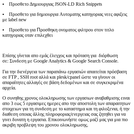
•
Προσθετο Δημιουργιας JSON-LD Rich Snippets
•
Προσθετο για δημιουργια Aυτοματης κατηγοριας νεες αφιξεις
με label new
•
Προσθετο για
Π
ροσθηκη ονοματος φιλτρου στον τιτλο
κατηγοριας οταν επιλεχθει
Επίσης γίνεται απο εμάς έλεγχος και πρόταση για διόρθωση
σε: Συνδεση με Google Analytics & Google Search Console.
Για την διενέργεια των παραπάνω εργασιών απαιτείται πρόσβαση
σε FTP , SSH root αλλά και plesk/cpanel ώστε να γίνουν οι
απαραίτητες αλλαγές σε βάση δεδομένων και σε συγκεκριμένα
αρχεία.
Ο συνηθης χρονος ολοκληρωσης των εργασιων αναβαθμισης ειναι
απο 3 εως 5 εργασιμες ημερες απο την αποστολη των απαραιτητων
στοιχειων για τη συνδεση με το καταστημα και τη φιλοξενια, ή την
διαθεση οποιας άλλης πληροφοριας/ενεργειας σας ζητηθει για να
γινει δυνατη η εργασια. Επικοινωνήστε ομως μαζί μας για μια πιο
ακριβη προβλεψη του χρονου ολοκληρωσης.