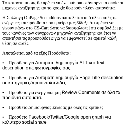
Το καταστημα σας θα πρέπει να έχει κάποια στάνταρντ τα οποία οι
μηχανες αναζήτησης και το google θεωρούν πλέον αυτονόητα.
Η Συλλογη OnPage Seo addons αποτελείται από όλες αυτές τις
ενέργειες και πρόσθετα που η πείρα μας δίδαξε ότι πρέπει να
γίνουν πάνω στο CS-Cart ώστε να διασφαλιστεί ότι συμβαδίζει με
τους κανόνες των σύγχρονων μηχανών αναζήτησης και έτσι να
αποκτήσει τις προυποθέσεις για να εμφανιστεί σε αρκετά καλή
θέση σε αυτές.
Αποτελείται από τα εξής Προόσθετα :
•
Προσθετο για
Αυτόματη δημιουργία ALT και Text
description στις φωτογραφίες σας.
•
Προσθετο για
Αυτόματη δημιουργία Page Title description
σε κατηγοριες/προιοντα/σελιδες
•
Προσθετο για ενεργοποιηση
Review Comments σε όλα τα
προϊόντα αυτοματα.
•
Προσθετο Δημιουργιας Σελιδας με ολες τις κριτικες
•
Προσθετο
Facebook/Twitter/Google open graph για
καλυτερο social share