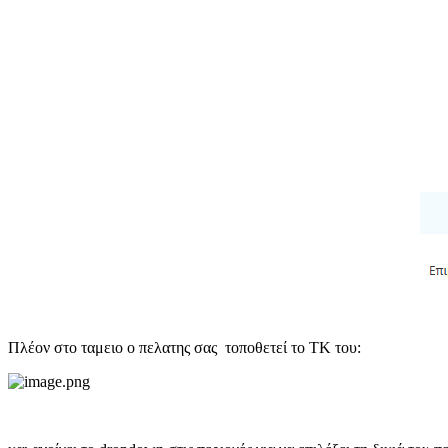
Πλέον στο ταμειο ο πελατης σας τοποθετεί το ΤΚ του: