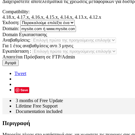
Διαχειριστείτε αποτελεσματικά τις χρεώσεις μεταφορικών για δυσπρ
Compatibility:
4.18.x, 4.17.x, 4.16.x, 4.15.x, 4.14.x, 4.13.x, 4.12.x
Έκδοση:
Domain:
Domain Εγκαταστασης
Αναβαθμίσεις:
Για 1 έτος αναβαθμίσεις αντι 3 μηνες
Εγκατάσταση
:
Απαιτείται Πρόσβαση σε FTP/Admin
Αγορά
Tweet
Save
3 months of Free Update
Lifetime Free Support
Documentation included
Περιγραφή
Μπορείτε πλεον στο κατάστημά σας, να χωρισετε τις περιοχες σας 