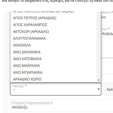
και ανοίγει το dropdown στις περιοχές για να επιλέξει τη δικιά του π