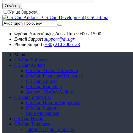
Σύνδεση
Να με θυμάσαι
Ωράριο Υποστήριξης
Δευ - Παρ : 9:00 - 15:00
E-mail Support
support@dvs.gr
Phone Support
(+30) 210 3006128
Menu
CS-Cart Software
CS-Cart Addons
CS-Cart Addons/Πρόσθετα
CS-Cart Payments/Πληρωμές
CS-Cart Courier
CS-Cart Marketing
Δωρεάν CS-Cart Addons
CS-Cart Υπηρεσίες
CS-Cart Πακέτα Υπηρεσιών
CS-Cart Support
Store Managment
CS-Cart Hosting
CS-Cart Templates
Interior Design Templates