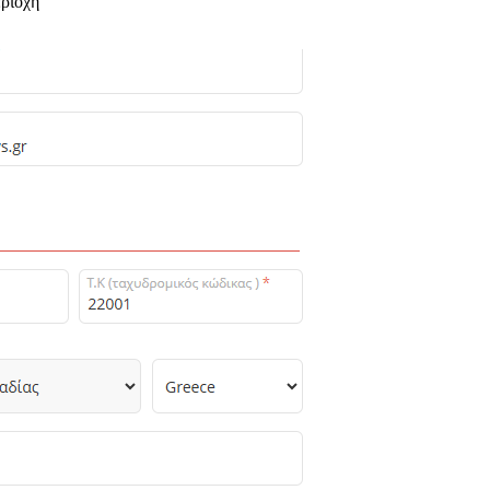
εριοχή