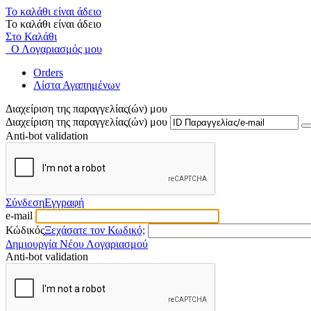
Το καλάθι είναι άδειο
Το καλάθι είναι άδειο
Στο Καλάθι
Ο Λογαριασμός μου
Orders
Λίστα Αγαπημένων
Διαχείριση της παραγγελίας(ών) μου
Διαχείριση της παραγγελίας(ών) μου
Anti-bot validation
Σύνδεση
Εγγραφή
e-mail
Κώδικός
Ξεχάσατε τον Κωδικό;
Δημιουργία Νέου Λογαριασμού
Anti-bot validation