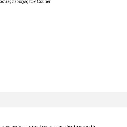
όσιτες περιοχές των Courier
σε δυσπροσιτες με επιπλεον χρεωση εύκολα και απλά.