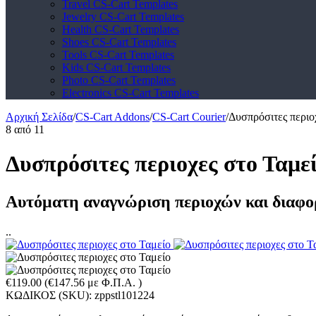
Travel CS-Cart Templates
Jewelry CS-Cart Templates
Health CS-Cart Templates
Shoes CS-Cart Templates
Tools CS-Cart Templates
Kids CS-Cart Templates
Photo CS-Cart Templates
Electronics CS-Cart Templates
Αρχική Σελίδα
/
CS-Cart Addons
/
CS-Cart Courier
/
Δυσπρόσιτες περιο
8
από
11
Δυσπρόσιτες περιοχες στο Ταμε
Aυτόματη αναγνώριση περιοχών και διαφορ
..
€
119.00
(
€
147.56
με Φ.Π.Α. )
ΚΩΔΙΚΟΣ (SKU):
zppstl101224