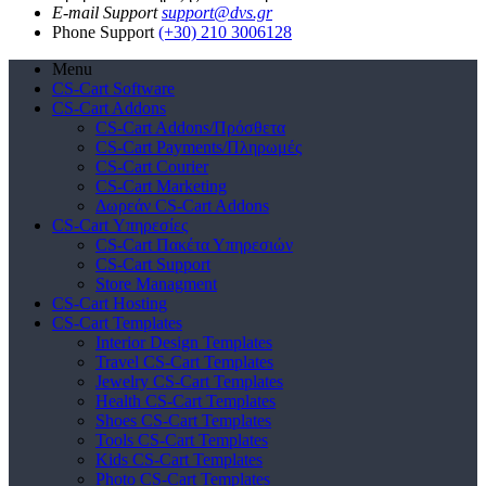
E-mail Support
support@dvs.gr
Phone Support
(+30) 210 3006128
Menu
CS-Cart Software
CS-Cart Addons
CS-Cart Addons/Πρόσθετα
CS-Cart Payments/Πληρωμές
CS-Cart Courier
CS-Cart Marketing
Δωρεάν CS-Cart Addons
CS-Cart Υπηρεσίες
CS-Cart Πακέτα Υπηρεσιών
CS-Cart Support
Store Managment
CS-Cart Hosting
CS-Cart Templates
Interior Design Templates
Travel CS-Cart Templates
Jewelry CS-Cart Templates
Health CS-Cart Templates
Shoes CS-Cart Templates
Tools CS-Cart Templates
Kids CS-Cart Templates
Photo CS-Cart Templates