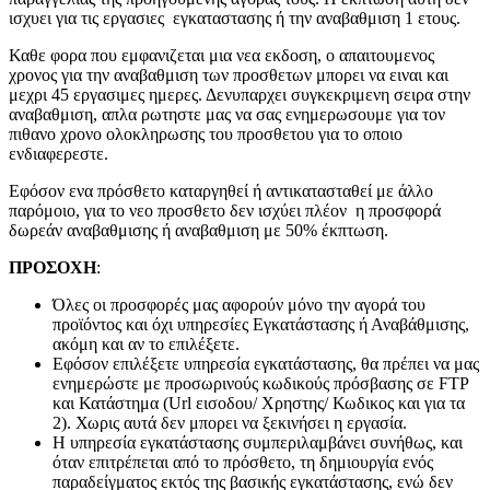
ισχυει για τις εργασιες εγκαταστασης ή την αναβαθμιση 1 ετους.
Καθε φορα που εμφανιζεται μια νεα εκδοση, ο απαιτουμενος
χρονος για την αναβαθμιση των προσθετων μπορει να ειναι και
μεχρι 45 εργασιμες ημερες. Δενυπαρχει συγκεκριμενη σειρα στην
αναβαθμιση, απλα ρωτηστε μας να σας ενημερωσουμε για τον
πιθανο χρονο ολοκληρωσης του προσθετου για το οποιο
ενδιαφερεστε.
Εφόσον ενα πρόσθετο καταργηθεί ή αντικατασταθεί με άλλο
παρόμοιο, για το νεο προσθετο δεν ισχύει πλέον η προσφορά
δωρεάν αναβαθμισης ή αναβαθμιση με 50% έκπτωση.
ΠΡΟΣΟΧΗ
:
Όλες οι προσφορές μας αφορούν μόνο την αγορά του
προϊόντος και όχι υπηρεσίες Εγκατάστασης ή Αναβάθμισης,
ακόμη και αν το επιλέξετε.
Εφόσον επιλέξετε υπηρεσία εγκατάστασης, θα πρέπει να μας
ενημερώστε με προσωρινούς κωδικούς πρόσβασης σε FTP
και Κατάστημα (Url εισοδου/ Χρηστης/ Κωδικος και για τα
2). Χωρις αυτά δεν μπορει να ξεκινήσει η εργασία.
Η υπηρεσία εγκατάστασης συμπεριλαμβάνει συνήθως, και
όταν επιτρέπεται από το πρόσθετο, τη δημιουργία ενός
παραδείγματος εκτός της βασικής εγκατάστασης, ενώ δεν