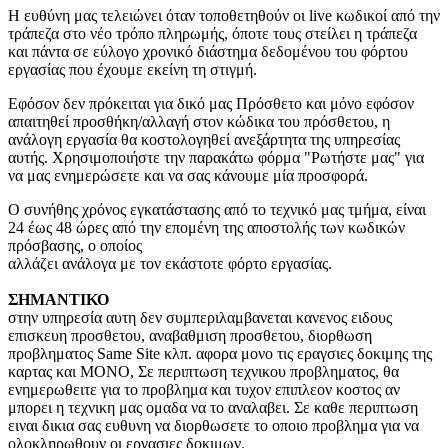
Η ευθύνη μας τελειώνει όταν τοποθετηθούν οι live κωδικοί από την
τράπεζα στο νέο τρόπο πληρωμής, όποτε τους στείλει η τράπεζα
και πάντα σε εύλογο χρονικό διάστημα δεδομένου του φόρτου
εργασίας που έχουμε εκείνη τη στιγμή.
Εφόσον δεν πρόκειται για δικό μας Πρόσθετο και μόνο εφόσον
απαιτηθεί προσθήκη/αλλαγή στον κώδικα του πρόσθετου, η
ανάλογη εργασία θα κοστολογηθεί ανεξάρτητα της υπηρεσίας
αυτής. Χρησιμοποιήστε την παρακάτω φόρμα "Ρωτήστε μας" για
να μας ενημερώσετε και να σας κάνουμε μία προσφορά.
Ο συνήθης χρόνος εγκατάστασης από το τεχνικό μας τμήμα, είναι
24 έως 48 ώρες από την επομένη της αποστολής των κωδικών
πρόσβασης, ο οποίος
αλλάζει ανάλογα με τον εκάστοτε φόρτο εργασίας.
ΣΗΜΑΝΤΙΚΟ
στην υπηρεσία αυτη δεν συμπεριλαμβανεται κανενος ειδους
επισκευη προσθετου, αναβαθμιση προσθετου, διορθωση
προβληματος Same Site κλπ. αφορα μονο τις εραγσιες δοκιμης της
καρτας και ΜΟΝΟ, Σε περιπτωση τεχνικου προβληματος, θα
ενημερωθειτε για το προβλημα και τυχον επιπλεον κοστος αν
μπορει η τεχνικη μας ομαδα να το αναλαβει. Σε καθε περιπτωση
ειναι δικια σας ευθυνη να διορθωσετε το οποιο προβλημα για να
ολοκληρωθουν οι εργασιες δοκιμων.