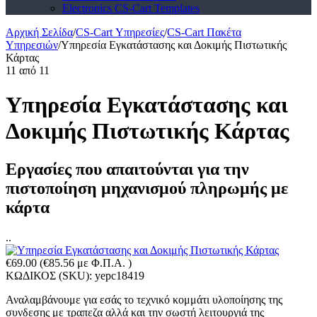
Electronics CS-Cart Templates
Αρχική Σελίδα
/
CS-Cart Υπηρεσίες
/
CS-Cart Πακέτα
Υπηρεσιών
/
Υπηρεσία Εγκατάστασης και Δοκιμής Πιστωτικής
Κάρτας
11
από
11
Υπηρεσία Εγκατάστασης και
Δοκιμής Πιστωτικής Κάρτας
Εργασίες που απαιτούνται για την
πιστοποίηση μηχανισμού πληρωμής με
κάρτα
..
€
69.00
(
€
85.56
με Φ.Π.Α. )
ΚΩΔΙΚΟΣ (SKU):
yepc18419
Αναλαμβάνουμε για εσάς το τεχνικό κομμάτι υλοποίησης της
συνδεσης με τραπεζα αλλά και την σωστή λειτουργιά της