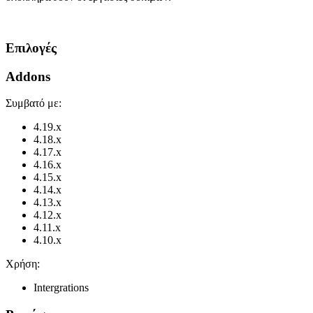
Επιλογές
Addons
Συμβατό με:
4.19.x
4.18.x
4.17.x
4.16.x
4.15.x
4.14.x
4.13.x
4.12.x
4.11.x
4.10.x
Χρήση:
Intergrations