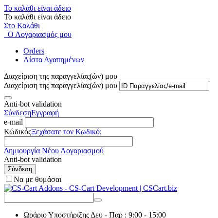
Το καλάθι είναι άδειο
Το καλάθι είναι άδειο
Στο Καλάθι
Ο Λογαριασμός μου
Orders
Λίστα Αγαπημένων
Διαχείριση της παραγγελίας(ών) μου
Διαχείριση της παραγγελίας(ών) μου
Anti-bot validation
Σύνδεση
Εγγραφή
e-mail
Κώδικός
Ξεχάσατε τον Κωδικό;
Δημιουργία Νέου Λογαριασμού
Anti-bot validation
Σύνδεση
Να με θυμάσαι
Ωράριο Υποστήριξης
Δευ - Παρ : 9:00 - 15:00