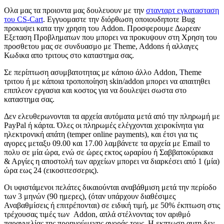
Ολα μας τα προιοντα μας δουλευουν με την
στανταρτ εγκατασταση
του CS-Cart
. Εγγυομαστε την διόρθωση οποιουδηποτε Bug
προκυψει κατα την χρηση του Addon. Προσφερουμε Δωρεαν
Εξεταση Προβληματων που μπορει να προκυψουν στη Χρηση του
προσθετου μας σε συνδυασμο με Theme, Addons ή αλλαγες
Κωδικα απο τριτους στο καταστημα σας.
Σε περίπτωση ασυμβατοτητας με κάποιο άλλο Addon, Theme
τριτου ή με κάποια τροποπoίηση skin/addon μπορει να απαιτηθει
επιπλεον εργασια και κοστος για να δουλεψει σωστα στο
καταστημα σας.
Δεν ελευθερωνονται τα αρχεία αυτόματα μετά από την πληρωμή με
PayPal ή κάρτα. Όλες οι πληρωμές ελέγχονται χειροκίνητα για
ηλεκτρονική απάτη (temper online payments), και έτσι για τις
αγορες μεταξυ 09.00 και 17.00 λαμβάνετε τα αρχεία με Email το
πολυ σε μία ώρα, ενώ σε ώρες εκτος ωραρίου ή Σαββατοκύριακα
& Αργίες η αποστολή των αρχείων μπορει να διαρκέσει από 1 (μία)
ώρα εως 24 (εικοσιτεσσερις).
Οι υφιστάμενοι πελάτες δικαιούνται αναβάθμιση μετά την περίοδο
των 3 μηνών (90 ημερες), (όταν υπάρχουν διαθέσιμες
Αναβαθμίσεις ή επιτρέπονται) σε ειδική τιμή, με 50% έκπτωση στις
τρέχουσας τιμές των Addon, απλά στέλνοντας τον αριθμό
παραγγελίας της προηγούμενης αγοράς τους. H εκπτωση αυτη δεν