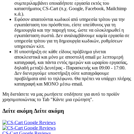
συμπεριλαμβάνει οποιαδήποτε εργασία εκτός του
καταστήματος CS-Cart (π.χ. Google, Facebook, Mailchimp
κ.ά.).
Εφόσον απαιτούνται κωδικοί από υπηρεσία τρίτου για την
εγκατάσταση του πρόσθετου, είστε υπεύθυνος για τη
δημιουργία και την παροχή τους, ώστε να ολοκληρωθεί η
εγκατάσταση σωστά. Δεν αναλαμβάνουμε καμία εργασία σε
υπηρεσία τρίτου για τη δημιουργία κωδικών, ρυθμίσεων
υπηρεσιών κλπ.
Η υποστήριξη σε κάθε είδους πρόβλημα γίνεται
αποκλειστικά και μόνο με αποστολή email με λεπτομερή
καταγραφή, και πάντα εντός ημερών και ωραρίου εργασίας,
δηλαδή μεταξύ Δευτέρας - Παρασκευής και 09:00 - 17:00.
Δεν διενεργούμε υποστήριξη ούτε καταγράφουμε
προβλήματα από το τηλέφωνο. Θα πρέπει να υπάρχει πλήρης
καταγραφή και ΜΟΝΟ μέσω email.
Μη διστάσετε να μας ρωτήσετε οτιδήποτε για αυτό το προϊόν
χρησιμοποιώντας το Tab "Κάντε μια ερώτηση".
Δείτε ακόμη
Δείτε ακόμη
CS-Cart Google Reviews