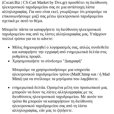
(Cscart.Biz | CS-Cart Market by Dvs.gr) προσθέτει τη διεύθυνση
ηλεκτρονικού ταχυδρομείου σας σε μια αντίστοιχη λίστα
αλληλογραφίας. Για οσο είναι εκεί, γνωρίζουμε ότι μπορούμε να
επικοινωνήσουμε μαζί σας μέσω ηλεκτρονικού ταχυδρομείου
σχετικά με αυτό το θέμα.
Μπορείτε πάντα να καταργήσετε τη διεύθυνση ηλεκτρονικού
ταχυδρομείου σας από τις λίστες αλληλογραφίας μας. Υπάρχουν
πολλοί τρόποι για να το κάνετε:
Μόλις δημιουργηθεί ο λογαριασμός σας, απλώς συνδεθείτε
και καταργήστε την εγγραφή από ενημερωτικά δελτία στις
ρυθμίσεις προφίλ.
Χρησιμοποιήστε το σύνδεσμο "Διαγραφή"
Μπορούμε να χρησιμοποιήσουμε μια υπηρεσία
ηλεκτρονικού ταχυδρομείου τρίτου (MailChimp και / ή Mad
Mimi) για να στείλουμε τα μηνύματα που λαμβάνετε.
ενημερωτικά δελτία. Ορισμένα μέλη του προσωπικού μας
μπορούν να δουν τις λίστες αλληλογραφίας με τις
διευθύνσεις ηλεκτρονικού ταχυδρομείου. Με αυτόν τον
τρόπο θα μπορούν να καταργήσουν τη διεύθυνση
ηλεκτρονικού ταχυδρομείου σας από τη λίστα
αλληλογραφίας, εάν μας το ζητήσετε.