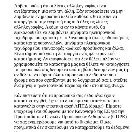
Λάβετε υπόψη ότι οι λίστες αλληλογραφίας είναι
ανεξάρτητες η μία από την άλλη. Εάν αποφασίσετε να μην
λαμβάνετε ενημερωτικά δελτία καθόλου, θα πρέπει να
καταργήσετε την εγγραφή σας από όλες τις λίστες
αλληλογραφίας. Ακόμα κι αν το κάνετε αυτό, θα
εξακολουθείτε να λαμβάνετε μηνύματα ηλεκτρονικού
ταχυδρομείου σχετικά με το λογαριασμό (όπως ειδοποιήσεις
κατάστασης παραγγελιών, μηνύματα ηλεκτρονικού
ταχυδρομείου επαναφοράς κωδικού πρόσβασης και άλλα).
Είναι σημαντικό για τη λειτουργία ενός ηλεκτρονικού
καταστήματος. Αν αποφασίσετε ότι δεν θέλετε πλέον να
χρησιμοποιείτε το κατάστημά μας και θέλετε να καταργήσετε
τα προσωπικά σας δεδομένα από τη βάση δεδομένων μας (ή
αν θέλετε να πάρετε όλα τα προσωπικά δεδομένα που
έχουμε και που σχετίζονται με το λογαριασμό σας ), στείλτε
ένα μήνυμα ηλεκτρονικού ταχυδρομείου στο info@dvs.gr.
Εάν πιστεύετε ότι τα προσωπικά σας δεδομένα έχουν
καταστρατηγηθεί, έχετε το δικαίωμα να καταθέσετε μια
καταγγελία στην εποπτική αρχή ΑΠΠΔ (dpa.gr). Είμαστε
υποχρεωμένοι σύμφωνα με τον Κανονισμό της ΕΕ για την
Προστασία των Γενικών Προσωπικών Δεδομένων (GDPR)
να σας ενημερώσουμε για αυτό το δικαίωμα. Ομως
πραγματικά δεν σκοπεύουμε να καταχραστούμε τα δεδομένα