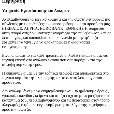
Περιγραφή
Υπηρεσία Εγκατάστασης και Δοκιμών
Αναλαμβάνουμε το τεχνικό κομμάτι και την σωστή λειτουργιά της
σύνδεσης με τις τράπεζες που υποστηρίζουμε με τα πρόσθετά μας
(ΠΕΙΡΑΙΩΣ, ALPHA, EUROBANK, ΕΘΝΙΚΗ). Η υπηρεσία
αυτή αφορά στις δοκιμαστικ;eς αγορές για την επιβεβα;iωση καλ;hς
λειτουργ;iας και οποιαδ;hποτε επικοινων;iα με την τρ'aπεζα
χρειαστe;i να γ;iνει για να ολοκληρωθε;i η διαδικασ;iα
ενεργοπο;iησης
Είναι απαραίτητο για κάθε τράπεζα να δηλωθεί η εταιρεία μας ως
τεχνική επαφή στο ανάλογο έντυπο που σας παρέχει κατα την
σύναψη σύμβασης epos.
Η επικοινωνία μας με την τράπεζα περιορίζεται αποκλειστικά στο
τεχνικό κομμάτι της υλοποίησης και τη σωστή λειτουργία του
προσθέτου.
Δεν αναλαμβάνουμε να ενημερώσουμε /συμπληρώσουμε όρους ,
γραφικά, εικονίδια , κείμενα και ότι έχει σχέση με περιεχόμενο στο
κατάστημα (συμπεριλαμβανομένου και τις περιγραφές στον τρόπο
πληρωμής) ή φόρμες εγγραφής/ερωτηματολόγια της επιχείρησης
προς την τράπεζα.