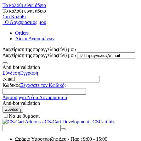
Το καλάθι είναι άδειο
Το καλάθι είναι άδειο
Στο Καλάθι
Ο Λογαριασμός μου
Orders
Λίστα Αγαπημένων
Διαχείριση της παραγγελίας(ών) μου
Διαχείριση της παραγγελίας(ών) μου
Anti-bot validation
Σύνδεση
Εγγραφή
e-mail
Κώδικός
Ξεχάσατε τον Κωδικό;
Δημιουργία Νέου Λογαριασμού
Anti-bot validation
Σύνδεση
Να με θυμάσαι
Ωράριο Υποστήριξης
Δευ - Παρ : 9:00 - 15:00