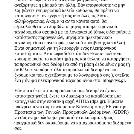
ανεξάρτητες η μία από την άλλη. Εάν αποφασίσετε να μην
λαμβάνετε ενημερωτικά δελτία καθόλου, θα πρέπει να
καταργήσετε την εγγραφή σας από όλες τις λίστες
αλληλογραφίας. Ακόμα κι αν το κάνετε αυτό, θα
εξακολουθείτε να λαμβάνετε μηνύματα ηλεκτρονικού
ταχυδρομείου σχετικά με το λογαριασμό (όπως ειδοποιήσεις
κατάστασης παραγγελιών, μηνύματα ηλεκτρονικού
ταχυδρομείου επαναφοράς κωδικού πρόσβασης και άλλα).
Είναι σημαντικό για τη λειτουργία ενός ηλεκτρονικού
καταστήματος. Αν αποφασίσετε ότι δεν θέλετε πλέον να
χρησιμοποιείτε το κατάστημά μας και θέλετε να καταργήσετε
τα προσωπικά σας δεδομένα από τη βάση δεδομένων μας (ή
αν θέλετε να πάρετε όλα τα προσωπικά δεδομένα που
έχουμε και που σχετίζονται με το λογαριασμό σας ), στείλτε
ένα μήνυμα ηλεκτρονικού ταχυδρομείου στο info@dvs.gr.
Εάν πιστεύετε ότι τα προσωπικά σας δεδομένα έχουν
καταστρατηγηθεί, έχετε το δικαίωμα να καταθέσετε μια
καταγγελία στην εποπτική αρχή ΑΠΠΔ (dpa.gr). Είμαστε
υποχρεωμένοι σύμφωνα με τον Κανονισμό της ΕΕ για την
Προστασία των Γενικών Προσωπικών Δεδομένων (GDPR)
να σας ενημερώσουμε για αυτό το δικαίωμα. Ομως
πραγματικά δεν σκοπεύουμε να καταχραστούμε τα δεδομένα
σας.