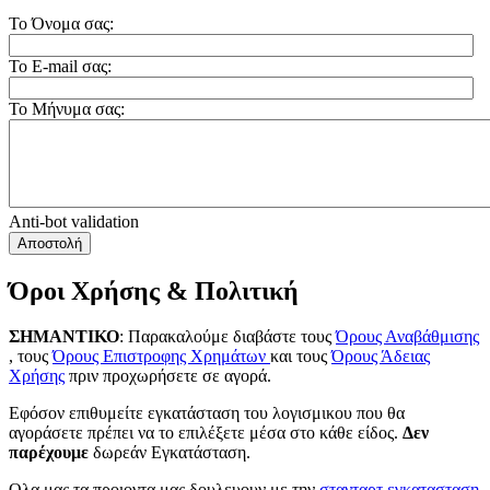
Το Όνομα σας:
Το E-mail σας:
Το Μήνυμα σας:
Anti-bot validation
Αποστολή
Όροι Χρήσης & Πολιτική
ΣΗΜΑΝΤΙΚΟ
: Παρακαλούμε διαβάστε τους
Όρους Αναβάθμισης
, τους
Όρους Επιστροφης Χρημάτων
και τους
Όρους Άδειας
Χρήσης
πριν προχωρήσετε σε αγορά.
Εφόσον επιθυμείτε εγκατάσταση του λογισμικου που θα
αγοράσετε πρέπει να το επιλέξετε μέσα στο κάθε είδος.
Δεν
παρέχουμε
δωρεάν Εγκατάσταση.
Ολα μας τα προιοντα μας δουλευουν με την
στανταρτ εγκατασταση