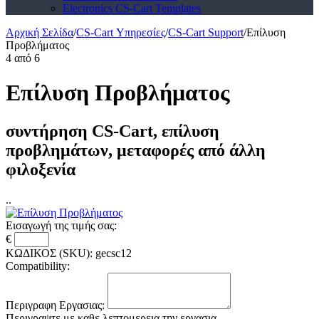
Electronics CS-Cart Templates
Αρχική Σελίδα
/
CS-Cart Υπηρεσίες
/
CS-Cart Support
/
Επίλυση
Προβλήματος
4
από
6
Επίλυση Προβλήματος
συντήρηση CS-Cart, επίλυση
προβλημάτων, μεταφορές από άλλη
φιλοξενία
..
Εισαγωγή της τιμής σας:
€
ΚΩΔΙΚΟΣ (SKU):
gecsc12
Compatibility:
Περιγραφη Εργασιας:
Περιγραψτε με καθε λεπτομερεια την εργασια