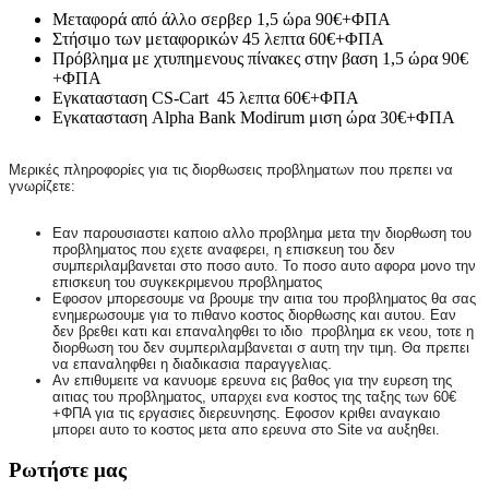
Μεταφορά από άλλο σερβερ 1,5 ώρa 90€+ΦΠΑ
Στήσιμο των μεταφορικών 45 λεπτα 60€+ΦΠΑ
Πρόβλημα με χτυπημενους πίνακες στην βαση 1,5 ώρα 90€
+ΦΠΑ
Εγκατασταση CS-Cart 45 λεπτα 60€+ΦΠΑ
Εγκατασταση Alpha Bank Modirum μιση ώρα 30€+ΦΠΑ
Μερικές πληροφορίες για τις διορθωσεις προβληματων που πρεπει να
γνωρίζετε:
Εαν παρουσιαστει καποιο αλλο προβλημα μετα την διορθωση του
προβληματος που εχετε αναφερει, η επισκευη του δεν
συμπεριλαμβανεται στο ποσο αυτο. Το ποσο αυτο αφορα μονο την
επισκευη του συγκεκριμενου προβληματος
Εφοσον μπορεσουμε να βρουμε την αιτια του προβληματος θα σας
ενημερωσουμε για το πιθανο κοστος διορθωσης και αυτου. Εαν
δεν βρεθει κατι και επαναληφθει το ιδιο προβλημα εκ νεου, τοτε η
διορθωση του δεν συμπεριλαμβανεται σ αυτη την τιμη. Θα πρεπει
να επαναληφθει η διαδικασια παραγγελιας.
Αν επιθυμειτε να κανυομε ερευνα εις βαθος για την ευρεση της
αιτιας του προβληματος, υπαρχει ενα κοστος της ταξης των 60€
+ΦΠΑ για τις εργασιες διερευνησης.
Εφοσον κριθει αναγκαιο
μπορει αυτο το κοστος μετα απο ερευνα στο Site να αυξηθει.
Ρωτήστε μας