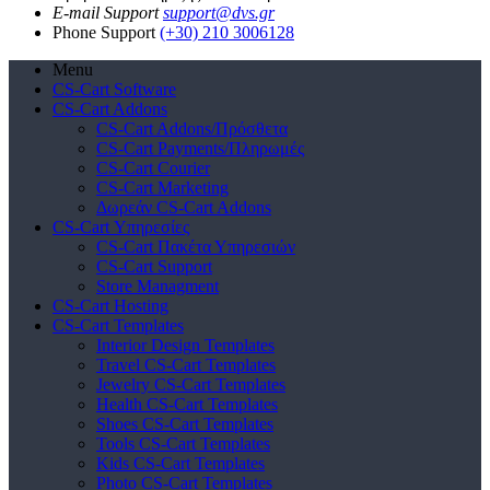
E-mail Support
support@dvs.gr
Phone Support
(+30) 210 3006128
Menu
CS-Cart Software
CS-Cart Addons
CS-Cart Addons/Πρόσθετα
CS-Cart Payments/Πληρωμές
CS-Cart Courier
CS-Cart Marketing
Δωρεάν CS-Cart Addons
CS-Cart Υπηρεσίες
CS-Cart Πακέτα Υπηρεσιών
CS-Cart Support
Store Managment
CS-Cart Hosting
CS-Cart Templates
Interior Design Templates
Travel CS-Cart Templates
Jewelry CS-Cart Templates
Health CS-Cart Templates
Shoes CS-Cart Templates
Tools CS-Cart Templates
Kids CS-Cart Templates
Photo CS-Cart Templates