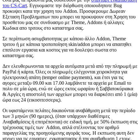
του CS-Cart
. Εγγυομαστε την διόρθωση οποιουδηποτε Bug
προκυψει κατα την χρηση του Addon. Προσφερουμε Δωρεαν
Εξεταση Προβληματων που μπορει να προκυψουν στη Χρηση του
προσθετου μας σε συνδυασμο με Theme, Addons ή αλλαγες
Κωδικα απο τριτους στο καταστημα σας.
Σε περίπτωση ασυμβατοτητας με κάποιο άλλο Addon, Theme
τριτου ή με κάποια τροποπoίηση skin/addon μπορει να απαιτηθει
επιπλεον εργασια και κοστος για να δουλεψει σωστα στο
καταστημα σας.
Δεν ελευθερωνονται τα αρχεία αυτόματα μετά από την πληρωμή με
PayPal ή κάρτα. Όλες οι πληρωμές ελέγχονται χειροκίνητα για
ηλεκτρονική απάτη (temper online payments), και έτσι για τις
αγορες μεταξυ 09.00 και 17.00 λαμβάνετε τα αρχεία με Email το
πολυ σε μία ώρα, ενώ σε ώρες εκτος ωραρίου ή Σαββατοκύριακα
& Αργίες η αποστολή των αρχείων μπορει να διαρκέσει από 1 (μία)
ώρα εως 24 (εικοσιτεσσερις).
Οι υφιστάμενοι πελάτες δικαιούνται αναβάθμιση μετά την περίοδο
των 3 μηνών (90 ημερες), (όταν υπάρχουν διαθέσιμες
Αναβαθμίσεις ή επιτρέπονται) σε ειδική τιμή, με 50% έκπτωση στις
τρέχουσας τιμές των Addon, απλά στέλνοντας τον αριθμό
παραγγελίας της προηγούμενης αγοράς τους. H εκπτωση αυτη δεν
ισχυει για τις εργασιες εγκαταστασης ή την αναβαθμιση 1 ετους.