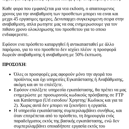
Καθε φορα που εμφανιζεται μια νεα εκδοση, ο απαιτουμενος
χρονος για την αναβαθμιση των προσθετων μπορει να ειναι και
μεχρι 45 εργασιμες ημερες. Δενυπαρχει συγκεκριμενη σειρα στην
αναβαθμιση, απλα ρωτηστε μας να σας ενημερωσουμε για τον
πιθανο χρονο ολοκληρωσης του προσθετου για το οποιο
ενδιαφερεστε.
Εφόσον ενα πρόσθετο καταργηθεί ή αντικατασταθεί με άλλο
παρόμοιο, για το νεο προσθετο δεν ισχύει πλέον η προσφορά
δωρεάν αναβαθμισης ή αναβαθμιση με 50% έκπτωση.
ΠΡΟΣΟΧΗ
:
Όλες οι προσφορές μας αφορούν μόνο την αγορά του
προϊόντος και όχι υπηρεσίες Εγκατάστασης ή Αναβάθμισης,
ακόμη και αν το επιλέξετε.
Εφόσον επιλέξετε υπηρεσία εγκατάστασης, θα πρέπει να μας
ενημερώστε με προσωρινούς κωδικούς πρόσβασης σε FTP
και Κατάστημα (Url εισοδου/ Χρηστης/ Κωδικος και για τα
2). Χωρις αυτά δεν μπορει να ξεκινήσει η εργασία.
Η υπηρεσία εγκατάστασης συμπεριλαμβάνει συνήθως, και
όταν επιτρέπεται από το πρόσθετο, τη δημιουργία ενός
παραδείγματος εκτός της βασικής εγκατάστασης, ενώ δεν
συμπεριλαμβάνει οποιαδήποτε εργασία εκτός του