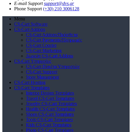
E-mail Support
support@dvs.gr
Phone Support
(+30) 210 3006128
Menu
CS-Cart Software
CS-Cart Addons
CS-Cart Addons/Πρόσθετα
CS-Cart Payments/Πληρωμές
CS-Cart Courier
CS-Cart Marketing
Δωρεάν CS-Cart Addons
CS-Cart Υπηρεσίες
CS-Cart Πακέτα Υπηρεσιών
CS-Cart Support
Store Managment
CS-Cart Hosting
CS-Cart Templates
Interior Design Templates
Travel CS-Cart Templates
Jewelry CS-Cart Templates
Health CS-Cart Templates
Shoes CS-Cart Templates
Tools CS-Cart Templates
Kids CS-Cart Templates
Photo CS-Cart Templates