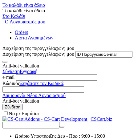
Το καλάθι είναι άδειο
Το καλάθι είναι άδειο
Στο Καλάθι
Ο Λογαριασμός μου
Orders
Λίστα Αγαπημένων
Διαχείριση της παραγγελίας(ών) μου
Διαχείριση της παραγγελίας(ών) μου
Anti-bot validation
Σύνδεση
Εγγραφή
e-mail
Κώδικός
Ξεχάσατε τον Κωδικό;
Δημιουργία Νέου Λογαριασμού
Anti-bot validation
Σύνδεση
Να με θυμάσαι
Ωράριο Υποστήριξης
Δευ - Παρ : 9:00 - 15:00