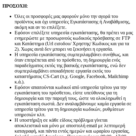
ΠΡΟΣΟΧΗ
:
Όλες οι προσφορές μας αφορούν μόνο την αγορά του
προϊόντος και όχι υπηρεσίες Εγκατάστασης ή Αναβάθμισης,
ακόμη και αν το επιλέξετε.
Εφόσον επιλέξετε υπηρεσία εγκατάστασης, θα πρέπει να μας
ενημερώστε με προσωρινούς κωδικούς πρόσβασης σε FTP
και Κατάστημα (Url εισοδου/ Χρηστης/ Κωδικος και για τα
2). Χωρις αυτά δεν μπορει να ξεκινήσει η εργασία.
Η υπηρεσία εγκατάστασης συμπεριλαμβάνει συνήθως, και
όταν επιτρέπεται από το πρόσθετο, τη δημιουργία ενός
παραδείγματος εκτός της βασικής εγκατάστασης, ενώ δεν
συμπεριλαμβάνει οποιαδήποτε εργασία εκτός του
καταστήματος CS-Cart (π.χ. Google, Facebook, Mailchimp
κ.ά.).
Εφόσον απαιτούνται κωδικοί από υπηρεσία τρίτου για την
εγκατάσταση του πρόσθετου, είστε υπεύθυνος για τη
δημιουργία και την παροχή τους, ώστε να ολοκληρωθεί η
εγκατάσταση σωστά. Δεν αναλαμβάνουμε καμία εργασία σε
υπηρεσία τρίτου για τη δημιουργία κωδικών, ρυθμίσεων
υπηρεσιών κλπ.
Η υποστήριξη σε κάθε είδους πρόβλημα γίνεται
αποκλειστικά και μόνο με αποστολή email με λεπτομερή
καταγραφή, και πάντα εντός ημερών και ωραρίου εργασίας,