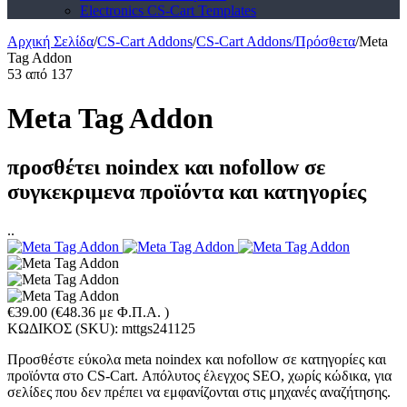
Electronics CS-Cart Templates
Αρχική Σελίδα
/
CS-Cart Addons
/
CS-Cart Addons/Πρόσθετα
/
Meta
Tag Addon
53
από
137
Meta Tag Addon
προσθέτει noindex και nofollow σε
συγκεκριμενα προϊόντα και κατηγορίες
..
€
39.00
(
€
48.36
με Φ.Π.Α. )
ΚΩΔΙΚΟΣ (SKU):
mttgs241125
Προσθέστε εύκολα meta noindex και nofollow σε κατηγορίες και
προϊόντα στο CS-Cart. Απόλυτος έλεγχος SEO, χωρίς κώδικα, για
σελίδες που δεν πρέπει να εμφανίζονται στις μηχανές αναζήτησης.