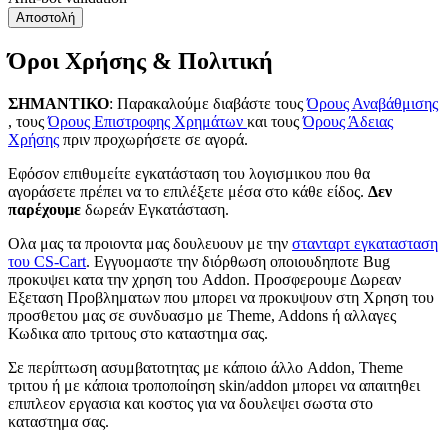
Αποστολή
Όροι Χρήσης & Πολιτική
ΣΗΜΑΝΤΙΚΟ
: Παρακαλούμε διαβάστε τους
Όρους Αναβάθμισης
, τους
Όρους Επιστροφης Χρημάτων
και τους
Όρους Άδειας
Χρήσης
πριν προχωρήσετε σε αγορά.
Εφόσον επιθυμείτε εγκατάσταση του λογισμικου που θα
αγοράσετε πρέπει να το επιλέξετε μέσα στο κάθε είδος.
Δεν
παρέχουμε
δωρεάν Εγκατάσταση.
Ολα μας τα προιοντα μας δουλευουν με την
στανταρτ εγκατασταση
του CS-Cart
. Εγγυομαστε την διόρθωση οποιουδηποτε Bug
προκυψει κατα την χρηση του Addon. Προσφερουμε Δωρεαν
Εξεταση Προβληματων που μπορει να προκυψουν στη Χρηση του
προσθετου μας σε συνδυασμο με Theme, Addons ή αλλαγες
Κωδικα απο τριτους στο καταστημα σας.
Σε περίπτωση ασυμβατοτητας με κάποιο άλλο Addon, Theme
τριτου ή με κάποια τροποπoίηση skin/addon μπορει να απαιτηθει
επιπλεον εργασια και κοστος για να δουλεψει σωστα στο
καταστημα σας.