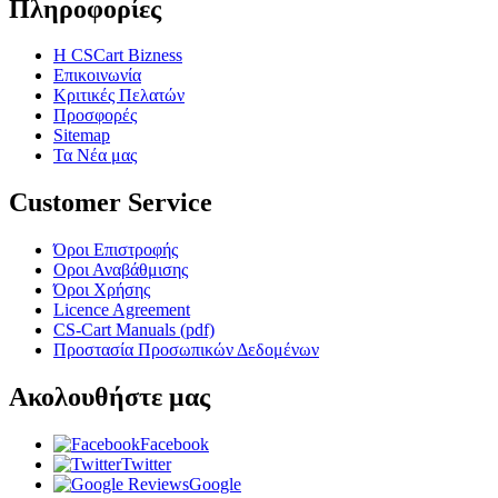
Πληροφορίες
Η CSCart Bizness
Επικοινωνία
Κριτικές Πελατών
Προσφορές
Sitemap
Τα Νέα μας
Customer Service
Όροι Επιστροφής
Οροι Αναβάθμισης
Όροι Χρήσης
Licence Agreement
CS-Cart Manuals (pdf)
Προστασία Προσωπικών Δεδομένων
Ακολουθήστε μας
Facebook
Twitter
Google