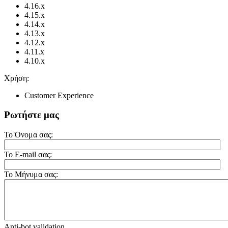
4.16.x
4.15.x
4.14.x
4.13.x
4.12.x
4.11.x
4.10.x
Χρήση:
Customer Experience
Ρωτήστε μας
Το Όνομα σας:
Το E-mail σας:
Το Μήνυμα σας:
Anti-bot validation