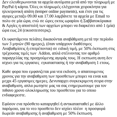
Δεν ελευθερωνονται τα αρχεία αυτόματα μετά από την πληρωμή με
PayPal ή κάρτα. Όλες οι πληρωμές ελέγχονται χειροκίνητα για
ηλεκτρονική απάτη (temper online payments), και έτσι για τις
αγορες μεταξυ 09.00 και 17.00 λαμβάνετε τα αρχεία με Email το
πολυ σε μία ώρα, ενώ σε ώρες εκτος ωραρίου ή Σαββατοκύριακα
& Αργίες η αποστολή των αρχείων μπορει να διαρκέσει από 1 (μία)
ώρα εως 24 (εικοσιτεσσερις).
Οι υφιστάμενοι πελάτες δικαιούνται αναβάθμιση μετά την περίοδο
των 3 μηνών (90 ημερες), (όταν υπάρχουν διαθέσιμες
Αναβαθμίσεις ή επιτρέπονται) σε ειδική τιμή, με 50% έκπτωση στις
τρέχουσας τιμές των Addon, απλά στέλνοντας τον αριθμό
παραγγελίας της προηγούμενης αγοράς τους. H εκπτωση αυτη δεν
ισχυει για τις εργασιες εγκαταστασης ή την αναβαθμιση 1 ετους.
Καθε φορα που εμφανιζεται μια νεα εκδοση, ο απαιτουμενος
χρονος για την αναβαθμιση των προσθετων μπορει να ειναι και
μεχρι 45 εργασιμες ημερες. Δενυπαρχει συγκεκριμενη σειρα στην
αναβαθμιση, απλα ρωτηστε μας να σας ενημερωσουμε για τον
πιθανο χρονο ολοκληρωσης του προσθετου για το οποιο
ενδιαφερεστε.
Εφόσον ενα πρόσθετο καταργηθεί ή αντικατασταθεί με άλλο
παρόμοιο, για το νεο προσθετο δεν ισχύει πλέον η προσφορά
δωρεάν αναβαθμισης ή αναβαθμιση με 50% έκπτωση.