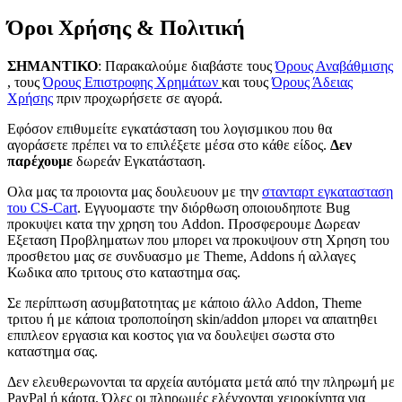
Όροι Χρήσης & Πολιτική
ΣΗΜΑΝΤΙΚΟ
: Παρακαλούμε διαβάστε τους
Όρους Αναβάθμισης
, τους
Όρους Επιστροφης Χρημάτων
και τους
Όρους Άδειας
Χρήσης
πριν προχωρήσετε σε αγορά.
Εφόσον επιθυμείτε εγκατάσταση του λογισμικου που θα
αγοράσετε πρέπει να το επιλέξετε μέσα στο κάθε είδος.
Δεν
παρέχουμε
δωρεάν Εγκατάσταση.
Ολα μας τα προιοντα μας δουλευουν με την
στανταρτ εγκατασταση
του CS-Cart
. Εγγυομαστε την διόρθωση οποιουδηποτε Bug
προκυψει κατα την χρηση του Addon. Προσφερουμε Δωρεαν
Εξεταση Προβληματων που μπορει να προκυψουν στη Χρηση του
προσθετου μας σε συνδυασμο με Theme, Addons ή αλλαγες
Κωδικα απο τριτους στο καταστημα σας.
Σε περίπτωση ασυμβατοτητας με κάποιο άλλο Addon, Theme
τριτου ή με κάποια τροποπoίηση skin/addon μπορει να απαιτηθει
επιπλεον εργασια και κοστος για να δουλεψει σωστα στο
καταστημα σας.
Δεν ελευθερωνονται τα αρχεία αυτόματα μετά από την πληρωμή με
PayPal ή κάρτα. Όλες οι πληρωμές ελέγχονται χειροκίνητα για