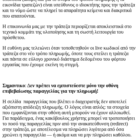
εικονίδια τραπεζών) είναι υπεύθυνος ο ιδιοκτήτης προς την τράπεζα
και το νόμο ώστε να πληρεί τα απαραίτητα κείμενα και διακριτικά
που απαιτούνται.
Η επικοινωνία μας με την τράπεζα περιορίζεται αποκλειστικά στο
τεχνικό κομμάτι της υλοποίησης και τη σωστή λειτουργία του
πρόσθετου.
Η ευθύνη μας τελειώνει όταν τοποθετηθούν οι live κωδικοί από την
τράπεζα στο νέο τρόπο πληρωμής, όποτε τους στείλει η τράπεζα
και πάντα σε εύλογο χρονικό διάστημα δεδομένου του φόρτου
εργασίας που έχουμε εκείνη τη στιγμή.
Σημαντικο
: Δ
εν πρέπει να εμπιστεύεστε μόνο την οθόνη
επιβεβαίωσης παραγγελίας για την πληρωμή!
Η σελίδα παραγγελίας που βλέπει ο διαχειριστής δεν αποτελεί
αξιόπιστη απόδειξη πληρωμής. Ο λόγος είναι απλός: τα στοιχεία
που εμφανίζονται στην οθόνη αυτή μπορούν να έχουν αλλοιωθεί.
Για παράδειγμα, ένας κακόβουλος χρήστης μπορεί να τροποποιήσει
το ποσό της παραγγελίας πριν από την ανακατεύθυνση (redirect)
στην τράπεζα, με αποτέλεσμα να πληρώσει λιγότερα από όσα
χρεώνει η παραγγελία — ή ακόμα και να μην πληρώσει καθόλου.