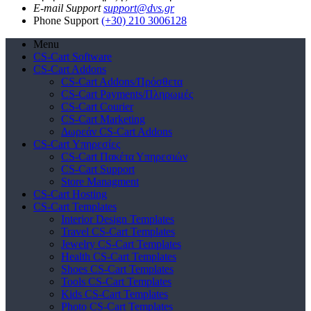
E-mail Support
support@dvs.gr
Phone Support
(+30) 210 3006128
Menu
CS-Cart Software
CS-Cart Addons
CS-Cart Addons/Πρόσθετα
CS-Cart Payments/Πληρωμές
CS-Cart Courier
CS-Cart Marketing
Δωρεάν CS-Cart Addons
CS-Cart Υπηρεσίες
CS-Cart Πακέτα Υπηρεσιών
CS-Cart Support
Store Managment
CS-Cart Hosting
CS-Cart Templates
Interior Design Templates
Travel CS-Cart Templates
Jewelry CS-Cart Templates
Health CS-Cart Templates
Shoes CS-Cart Templates
Tools CS-Cart Templates
Kids CS-Cart Templates
Photo CS-Cart Templates