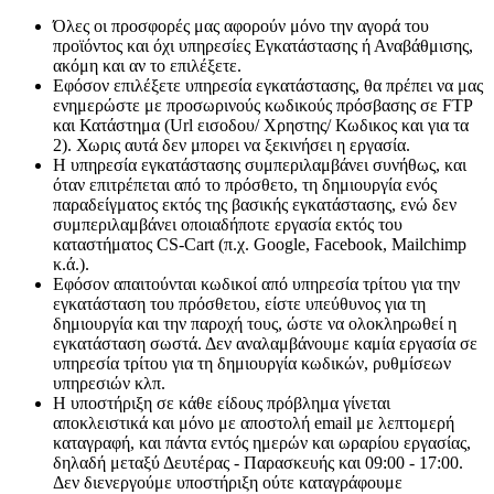
Όλες οι προσφορές μας αφορούν μόνο την αγορά του
προϊόντος και όχι υπηρεσίες Εγκατάστασης ή Αναβάθμισης,
ακόμη και αν το επιλέξετε.
Εφόσον επιλέξετε υπηρεσία εγκατάστασης, θα πρέπει να μας
ενημερώστε με προσωρινούς κωδικούς πρόσβασης σε FTP
και Κατάστημα (Url εισοδου/ Χρηστης/ Κωδικος και για τα
2). Χωρις αυτά δεν μπορει να ξεκινήσει η εργασία.
Η υπηρεσία εγκατάστασης συμπεριλαμβάνει συνήθως, και
όταν επιτρέπεται από το πρόσθετο, τη δημιουργία ενός
παραδείγματος εκτός της βασικής εγκατάστασης, ενώ δεν
συμπεριλαμβάνει οποιαδήποτε εργασία εκτός του
καταστήματος CS-Cart (π.χ. Google, Facebook, Mailchimp
κ.ά.).
Εφόσον απαιτούνται κωδικοί από υπηρεσία τρίτου για την
εγκατάσταση του πρόσθετου, είστε υπεύθυνος για τη
δημιουργία και την παροχή τους, ώστε να ολοκληρωθεί η
εγκατάσταση σωστά. Δεν αναλαμβάνουμε καμία εργασία σε
υπηρεσία τρίτου για τη δημιουργία κωδικών, ρυθμίσεων
υπηρεσιών κλπ.
Η υποστήριξη σε κάθε είδους πρόβλημα γίνεται
αποκλειστικά και μόνο με αποστολή email με λεπτομερή
καταγραφή, και πάντα εντός ημερών και ωραρίου εργασίας,
δηλαδή μεταξύ Δευτέρας - Παρασκευής και 09:00 - 17:00.
Δεν διενεργούμε υποστήριξη ούτε καταγράφουμε