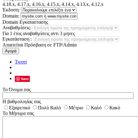
4.18.x, 4.17.x, 4.16.x, 4.15.x, 4.14.x, 4.13.x, 4.12.x
Έκδοση:
Domain:
Domain Εγκαταστασης
Αναβαθμίσεις:
Για 1 έτος αναβαθμίσεις αντι 3 μηνες
Εγκατάσταση
:
Απαιτείται Πρόσβαση σε FTP/Admin
Αγορά
Tweet
Save
Το Όνομα σας
Η βαθμολογίας σας
Εξαιρετικό
Πολύ Καλό
Μέτριο
Καλό
Κακό
Το Μήνυμα σας