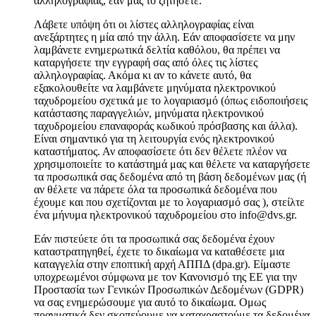
αλληλογραφίας, εάν μας το ζητήσετε.
Λάβετε υπόψη ότι οι λίστες αλληλογραφίας είναι
ανεξάρτητες η μία από την άλλη. Εάν αποφασίσετε να μην
λαμβάνετε ενημερωτικά δελτία καθόλου, θα πρέπει να
καταργήσετε την εγγραφή σας από όλες τις λίστες
αλληλογραφίας. Ακόμα κι αν το κάνετε αυτό, θα
εξακολουθείτε να λαμβάνετε μηνύματα ηλεκτρονικού
ταχυδρομείου σχετικά με το λογαριασμό (όπως ειδοποιήσεις
κατάστασης παραγγελιών, μηνύματα ηλεκτρονικού
ταχυδρομείου επαναφοράς κωδικού πρόσβασης και άλλα).
Είναι σημαντικό για τη λειτουργία ενός ηλεκτρονικού
καταστήματος. Αν αποφασίσετε ότι δεν θέλετε πλέον να
χρησιμοποιείτε το κατάστημά μας και θέλετε να καταργήσετε
τα προσωπικά σας δεδομένα από τη βάση δεδομένων μας (ή
αν θέλετε να πάρετε όλα τα προσωπικά δεδομένα που
έχουμε και που σχετίζονται με το λογαριασμό σας ), στείλτε
ένα μήνυμα ηλεκτρονικού ταχυδρομείου στο info@dvs.gr.
Εάν πιστεύετε ότι τα προσωπικά σας δεδομένα έχουν
καταστρατηγηθεί, έχετε το δικαίωμα να καταθέσετε μια
καταγγελία στην εποπτική αρχή ΑΠΠΔ (dpa.gr). Είμαστε
υποχρεωμένοι σύμφωνα με τον Κανονισμό της ΕΕ για την
Προστασία των Γενικών Προσωπικών Δεδομένων (GDPR)
να σας ενημερώσουμε για αυτό το δικαίωμα. Ομως
πραγματικά δεν σκοπεύουμε να καταχραστούμε τα δεδομένα