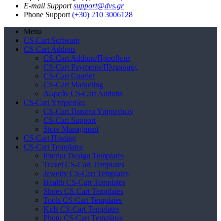
E-mail Support
support@dvs.gr
Phone Support
(+30) 210 3006128
Menu
CS-Cart Software
CS-Cart Addons
CS-Cart Addons/Πρόσθετα
CS-Cart Payments/Πληρωμές
CS-Cart Courier
CS-Cart Marketing
Δωρεάν CS-Cart Addons
CS-Cart Υπηρεσίες
CS-Cart Πακέτα Υπηρεσιών
CS-Cart Support
Store Managment
CS-Cart Hosting
CS-Cart Templates
Interior Design Templates
Travel CS-Cart Templates
Jewelry CS-Cart Templates
Health CS-Cart Templates
Shoes CS-Cart Templates
Tools CS-Cart Templates
Kids CS-Cart Templates
Photo CS-Cart Templates