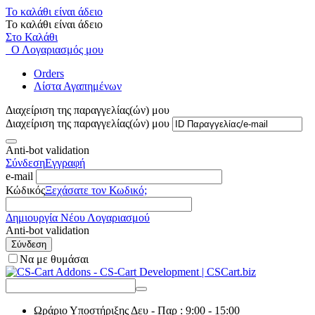
Το καλάθι είναι άδειο
Το καλάθι είναι άδειο
Στο Καλάθι
Ο Λογαριασμός μου
Orders
Λίστα Αγαπημένων
Διαχείριση της παραγγελίας(ών) μου
Διαχείριση της παραγγελίας(ών) μου
Anti-bot validation
Σύνδεση
Εγγραφή
e-mail
Κώδικός
Ξεχάσατε τον Κωδικό;
Δημιουργία Νέου Λογαριασμού
Anti-bot validation
Σύνδεση
Να με θυμάσαι
Ωράριο Υποστήριξης
Δευ - Παρ : 9:00 - 15:00