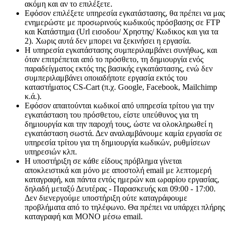
ακόμη και αν το επιλέξετε.
Εφόσον επιλέξετε υπηρεσία εγκατάστασης, θα πρέπει να μας
ενημερώστε με προσωρινούς κωδικούς πρόσβασης σε FTP
και Κατάστημα (Url εισοδου/ Χρηστης/ Κωδικος και για τα
2). Χωρις αυτά δεν μπορει να ξεκινήσει η εργασία.
Η υπηρεσία εγκατάστασης συμπεριλαμβάνει συνήθως, και
όταν επιτρέπεται από το πρόσθετο, τη δημιουργία ενός
παραδείγματος εκτός της βασικής εγκατάστασης, ενώ δεν
συμπεριλαμβάνει οποιαδήποτε εργασία εκτός του
καταστήματος CS-Cart (π.χ. Google, Facebook, Mailchimp
κ.ά.).
Εφόσον απαιτούνται κωδικοί από υπηρεσία τρίτου για την
εγκατάσταση του πρόσθετου, είστε υπεύθυνος για τη
δημιουργία και την παροχή τους, ώστε να ολοκληρωθεί η
εγκατάσταση σωστά. Δεν αναλαμβάνουμε καμία εργασία σε
υπηρεσία τρίτου για τη δημιουργία κωδικών, ρυθμίσεων
υπηρεσιών κλπ.
Η υποστήριξη σε κάθε είδους πρόβλημα γίνεται
αποκλειστικά και μόνο με αποστολή email με λεπτομερή
καταγραφή, και πάντα εντός ημερών και ωραρίου εργασίας,
δηλαδή μεταξύ Δευτέρας - Παρασκευής και 09:00 - 17:00.
Δεν διενεργούμε υποστήριξη ούτε καταγράφουμε
προβλήματα από το τηλέφωνο. Θα πρέπει να υπάρχει πλήρης
καταγραφή και ΜΟΝΟ μέσω email.