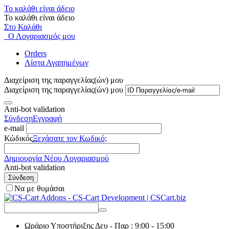
Το καλάθι είναι άδειο
Το καλάθι είναι άδειο
Στο Καλάθι
Ο Λογαριασμός μου
Orders
Λίστα Αγαπημένων
Διαχείριση της παραγγελίας(ών) μου
Διαχείριση της παραγγελίας(ών) μου
Anti-bot validation
Σύνδεση
Εγγραφή
e-mail
Κώδικός
Ξεχάσατε τον Κωδικό;
Δημιουργία Νέου Λογαριασμού
Anti-bot validation
Σύνδεση
Να με θυμάσαι
Ωράριο Υποστήριξης
Δευ - Παρ : 9:00 - 15:00