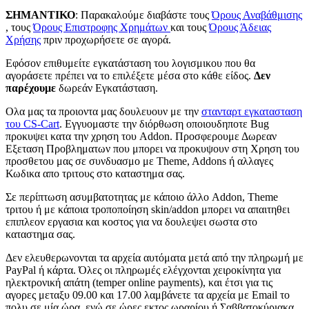
ΣΗΜΑΝΤΙΚΟ
: Παρακαλούμε διαβάστε τους
Όρους Αναβάθμισης
, τους
Όρους Επιστροφης Χρημάτων
και τους
Όρους Άδειας
Χρήσης
πριν προχωρήσετε σε αγορά.
Εφόσον επιθυμείτε εγκατάσταση του λογισμικου που θα
αγοράσετε πρέπει να το επιλέξετε μέσα στο κάθε είδος.
Δεν
παρέχουμε
δωρεάν Εγκατάσταση.
Ολα μας τα προιοντα μας δουλευουν με την
στανταρτ εγκατασταση
του CS-Cart
. Εγγυομαστε την διόρθωση οποιουδηποτε Bug
προκυψει κατα την χρηση του Addon. Προσφερουμε Δωρεαν
Εξεταση Προβληματων που μπορει να προκυψουν στη Χρηση του
προσθετου μας σε συνδυασμο με Theme, Addons ή αλλαγες
Κωδικα απο τριτους στο καταστημα σας.
Σε περίπτωση ασυμβατοτητας με κάποιο άλλο Addon, Theme
τριτου ή με κάποια τροποπoίηση skin/addon μπορει να απαιτηθει
επιπλεον εργασια και κοστος για να δουλεψει σωστα στο
καταστημα σας.
Δεν ελευθερωνονται τα αρχεία αυτόματα μετά από την πληρωμή με
PayPal ή κάρτα. Όλες οι πληρωμές ελέγχονται χειροκίνητα για
ηλεκτρονική απάτη (temper online payments), και έτσι για τις
αγορες μεταξυ 09.00 και 17.00 λαμβάνετε τα αρχεία με Email το
πολυ σε μία ώρα, ενώ σε ώρες εκτος ωραρίου ή Σαββατοκύριακα