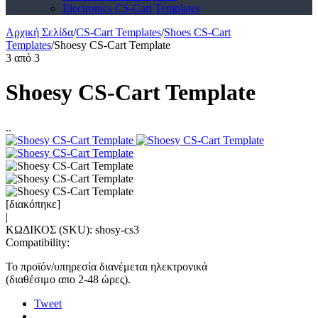
Electronics CS-Cart Templates
Αρχική Σελίδα
/
CS-Cart Templates
/
Shoes CS-Cart
Templates
/
Shoesy CS-Cart Template
3
από
3
Shoesy CS-Cart Template
..
[διακόπηκε]
|
ΚΩΔΙΚΟΣ (SKU):
shosy-cs3
Compatibility:
Το προϊόν/υπηρεσία διανέμεται ηλεκτρονικά
(διαθέσιμο απο 2-48 ώρες).
Tweet