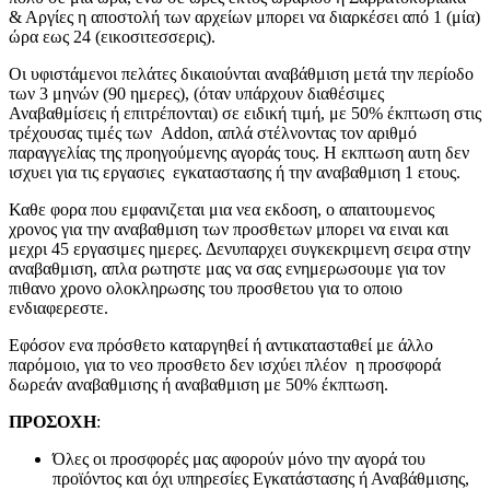
& Αργίες η αποστολή των αρχείων μπορει να διαρκέσει από 1 (μία)
ώρα εως 24 (εικοσιτεσσερις).
Οι υφιστάμενοι πελάτες δικαιούνται αναβάθμιση μετά την περίοδο
των 3 μηνών (90 ημερες), (όταν υπάρχουν διαθέσιμες
Αναβαθμίσεις ή επιτρέπονται) σε ειδική τιμή, με 50% έκπτωση στις
τρέχουσας τιμές των Addon, απλά στέλνοντας τον αριθμό
παραγγελίας της προηγούμενης αγοράς τους. H εκπτωση αυτη δεν
ισχυει για τις εργασιες εγκαταστασης ή την αναβαθμιση 1 ετους.
Καθε φορα που εμφανιζεται μια νεα εκδοση, ο απαιτουμενος
χρονος για την αναβαθμιση των προσθετων μπορει να ειναι και
μεχρι 45 εργασιμες ημερες. Δενυπαρχει συγκεκριμενη σειρα στην
αναβαθμιση, απλα ρωτηστε μας να σας ενημερωσουμε για τον
πιθανο χρονο ολοκληρωσης του προσθετου για το οποιο
ενδιαφερεστε.
Εφόσον ενα πρόσθετο καταργηθεί ή αντικατασταθεί με άλλο
παρόμοιο, για το νεο προσθετο δεν ισχύει πλέον η προσφορά
δωρεάν αναβαθμισης ή αναβαθμιση με 50% έκπτωση.
ΠΡΟΣΟΧΗ
:
Όλες οι προσφορές μας αφορούν μόνο την αγορά του
προϊόντος και όχι υπηρεσίες Εγκατάστασης ή Αναβάθμισης,