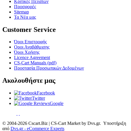
Κριτικές Πελατών
Προσφορές
Sitemap
Τα Νέα μας
Customer Service
Όροι Επιστροφής
Οροι Αναβάθμισης
Όροι Χρήσης
Licence Agreement
CS-Cart Manuals (pdf)
Προστασία Προσωπικών Δεδομένων
Ακολουθήστε μας
Facebook
Twitter
Google
© 2004-2026 Cscart.Biz | CS-Cart Market by Dvs.gr. Υποστήριξη
από
Dvs.gr - eCommerce Experts