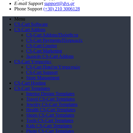
E-mail Support
support@dvs.gr
Phone Support
(+30) 210 3006128
Menu
CS-Cart Software
CS-Cart Addons
CS-Cart Addons/Πρόσθετα
CS-Cart Payments/Πληρωμές
CS-Cart Courier
CS-Cart Marketing
Δωρεάν CS-Cart Addons
CS-Cart Υπηρεσίες
CS-Cart Πακέτα Υπηρεσιών
CS-Cart Support
Store Managment
CS-Cart Hosting
CS-Cart Templates
Interior Design Templates
Travel CS-Cart Templates
Jewelry CS-Cart Templates
Health CS-Cart Templates
Shoes CS-Cart Templates
Tools CS-Cart Templates
Kids CS-Cart Templates
Photo CS-Cart Templates