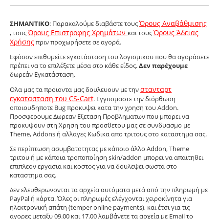
Όρους Αναβάθμισης
ΣΗΜΑΝΤΙΚΟ
: Παρακαλούμε διαβάστε τους
Όρους Επιστροφης Χρημάτων
Όρους Άδειας
, τους
και τους
Χρήσης
πριν προχωρήσετε σε αγορά.
Εφόσον επιθυμείτε εγκατάσταση του λογισμικου που θα αγοράσετε
πρέπει να το επιλέξετε μέσα στο κάθε είδος.
Δεν παρέχουμε
δωρεάν Εγκατάσταση.
στανταρτ
Ολα μας τα προιοντα μας δουλευουν με την
εγκατασταση του CS-Cart
. Εγγυομαστε την διόρθωση
οποιουδηποτε Bug προκυψει κατα την χρηση του Addon.
Προσφερουμε Δωρεαν Εξεταση Προβληματων που μπορει να
προκυψουν στη Χρηση του προσθετου μας σε συνδυασμο με
Theme, Addons ή αλλαγες Κωδικα απο τριτους στο καταστημα σας.
Σε περίπτωση ασυμβατοτητας με κάποιο άλλο Addon, Theme
τριτου ή με κάποια τροποπoίηση skin/addon μπορει να απαιτηθει
επιπλεον εργασια και κοστος για να δουλεψει σωστα στο
καταστημα σας.
Δεν ελευθερωνονται τα αρχεία αυτόματα μετά από την πληρωμή με
PayPal ή κάρτα. Όλες οι πληρωμές ελέγχονται χειροκίνητα για
ηλεκτρονική απάτη (temper online payments), και έτσι για τις
αγορες μεταξυ 09.00 και 17.00 λαμβάνετε τα αρχεία με Email το