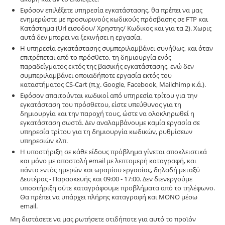
Εφόσον επιλέξετε υπηρεσία εγκατάστασης, θα πρέπει να μας
ενημερώστε με προσωρινούς κωδικούς πρόσβασης σε FTP και
Κατάστημα (Url εισοδου/ Χρηστης/ Κωδικος και για τα 2). Χωρις
αυτά δεν μπορει να ξεκινήσει η εργασία.
Η υπηρεσία εγκατάστασης συμπεριλαμβάνει συνήθως, και όταν
επιτρέπεται από το πρόσθετο, τη δημιουργία ενός
παραδείγματος εκτός της βασικής εγκατάστασης, ενώ δεν
συμπεριλαμβάνει οποιαδήποτε εργασία εκτός του
καταστήματος CS-Cart (π.χ. Google, Facebook, Mailchimp κ.ά.).
Εφόσον απαιτούνται κωδικοί από υπηρεσία τρίτου για την
εγκατάσταση του πρόσθετου, είστε υπεύθυνος για τη
δημιουργία και την παροχή τους, ώστε να ολοκληρωθεί η
εγκατάσταση σωστά. Δεν αναλαμβάνουμε καμία εργασία σε
υπηρεσία τρίτου για τη δημιουργία κωδικών, ρυθμίσεων
υπηρεσιών κλπ.
Η υποστήριξη σε κάθε είδους πρόβλημα γίνεται αποκλειστικά
και μόνο με αποστολή email με λεπτομερή καταγραφή, και
πάντα εντός ημερών και ωραρίου εργασίας, δηλαδή μεταξύ
Δευτέρας - Παρασκευής και 09:00 - 17:00. Δεν διενεργούμε
υποστήριξη ούτε καταγράφουμε προβλήματα από το τηλέφωνο.
Θα πρέπει να υπάρχει πλήρης καταγραφή και ΜΟΝΟ μέσω
email.
Μη διστάσετε να μας ρωτήσετε οτιδήποτε για αυτό το προϊόν