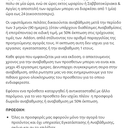
πολυ σε μία ώρα, ενώ σε ώρες εκτος ωραρίου ή Σαββατοκύριακα &
Αργίες η αποστολή των αρχείων μπορει να διαρκέσει από 1 (μία)
ώρα εως 24 (εικοσιτεσσερις).
Οι υφιστάμενοι πελάτες δικαιούνται αναβάθμιση μετά την περίοδο
των 3 μηνών (90 ημερες), (όταν υπάρχουν διαθέσιμες Αναβαθμίσεις
ή επιτρέπονται) σε ειδική τιμή, με 50% έκπτωση στις τρέχουσας
τιμές των Addon, απλά στέλνοντας τον αριθμό παραγγελίας της
προηγούμενης αγοράς τους. H εκπτωση αυτη δεν ισχυει για τις
εργασιες εγκαταστασης ή την αναβαθμιση 1 ετους.
Καθε φορα που εμφανιζεται μια νεα εκδοση, ο απαιτουμενος
χρονος για την αναβαθμιση των προσθετων μπορει να ειναι και
μεχρι 45 εργασιμες ημερες. Δενυπαρχει συγκεκριμενη σειρα στην
αναβαθμιση, απλα ρωτηστε μας να σας ενημερωσουμε για τον
πιθανο χρονο ολοκληρωσης του προσθετου για το οποιο
ενδιαφερεστε.
Εφόσον ενα πρόσθετο καταργηθεί ή αντικατασταθεί με άλλο
παρόμοιο, για το νεο προσθετο δεν ισχύει πλέον η προσφορά
δωρεάν αναβαθμισης ή αναβαθμιση με 50% έκπτωση.
ΠΡΟΣΟΧΗ
:
Όλες οι προσφορές μας αφορούν μόνο την αγορά του
προϊόντος και όχι υπηρεσίες Εγκατάστασης ή Αναβάθμισης,
ακόμη και αν το επιλέξετε.