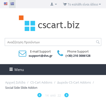
Το καλάθι είναι άδειο
E-mail Support
Phone Support
support@dvs.gr
(+30) 210 3006128
Menu
Αρχική Σελίδα
/
CS-Cart Addons
/
Δωρεάν CS-Cart Addons
/
Social Side Slide Addon
14
από
22