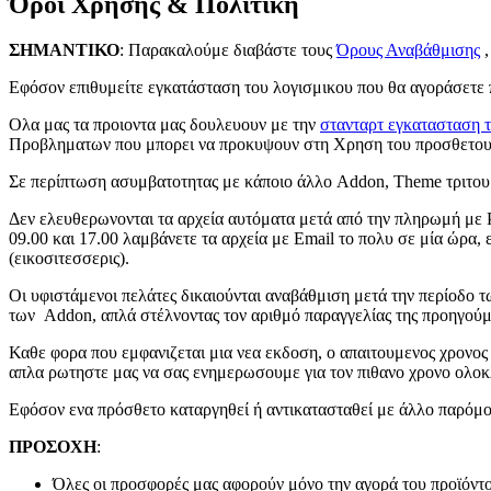
Όροι Χρήσης & Πολιτική
ΣΗΜΑΝΤΙΚΟ
: Παρακαλούμε διαβάστε τους
Όρους Αναβάθμισης
,
Εφόσον επιθυμείτε εγκατάσταση του λογισμικου που θα αγοράσετε π
Ολα μας τα προιοντα μας δουλευουν με την
στανταρτ εγκατασταση 
Προβληματων που μπορει να προκυψουν στη Χρηση του προσθετου 
Σε περίπτωση ασυμβατοτητας με κάποιο άλλο Addon, Theme τριτου ή
Δεν ελευθερωνονται τα αρχεία αυτόματα μετά από την πληρωμή με Pay
09.00 και 17.00 λαμβάνετε τα αρχεία με Email το πολυ σε μία ώρα,
(εικοσιτεσσερις).
Οι υφιστάμενοι πελάτες δικαιούνται αναβάθμιση μετά την περίοδο τ
των Addon, απλά στέλνοντας τον αριθμό παραγγελίας της προηγούμε
Καθε φορα που εμφανιζεται μια νεα εκδοση, ο απαιτουμενος χρονος 
απλα ρωτηστε μας να σας ενημερωσουμε για τον πιθανο χρονο ολοκ
Εφόσον ενα πρόσθετο καταργηθεί ή αντικατασταθεί με άλλο παρόμο
ΠΡΟΣΟΧΗ
:
Όλες οι προσφορές μας αφορούν μόνο την αγορά του προϊόντος