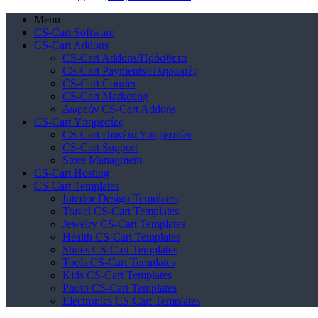
Menu
CS-Cart Software
CS-Cart Addons
CS-Cart Addons/Πρόσθετα
CS-Cart Payments/Πληρωμές
CS-Cart Courier
CS-Cart Marketing
Δωρεάν CS-Cart Addons
CS-Cart Υπηρεσίες
CS-Cart Πακέτα Υπηρεσιών
CS-Cart Support
Store Managment
CS-Cart Hosting
CS-Cart Templates
Interior Design Templates
Travel CS-Cart Templates
Jewelry CS-Cart Templates
Health CS-Cart Templates
Shoes CS-Cart Templates
Tools CS-Cart Templates
Kids CS-Cart Templates
Photo CS-Cart Templates
Electronics CS-Cart Templates