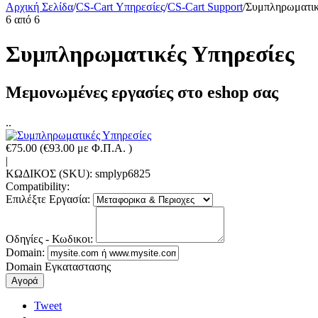
Αρχική Σελίδα
/
CS-Cart Υπηρεσίες
/
CS-Cart Support
/
Συμπληρωματικ
6
από
6
Συμπληρωματικές Υπηρεσίες
Μεμονωμένες εργασίες στο eshop σας
..
€
75.00
(
€
93.00
με Φ.Π.Α. )
|
ΚΩΔΙΚΟΣ (SKU):
smplyp6825
Compatibility:
Επιλέξτε Εργασία:
Οδηγίες - Κωδικοι:
Domain:
Domain Εγκαταστασης
Αγορά
Tweet