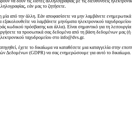
ούν να δουν τις λίστες αλληλογραφίας με τις διευθύνσεις ηλεκτρον
ληλογραφίας, εάν μας το ζητήσετε.
 η μία από την άλλη. Εάν αποφασίσετε να μην λαμβάνετε ενημερωτικά
 θα εξακολουθείτε να λαμβάνετε μηνύματα ηλεκτρονικού ταχυδρομείου
ς κωδικού πρόσβασης και άλλα). Είναι σημαντικό για τη λειτουργία 
ταργήσετε τα προσωπικά σας δεδομένα από τη βάση δεδομένων μας (ή
 ηλεκτρονικού ταχυδρομείου στο info@dvs.gr.
ατηγηθεί, έχετε το δικαίωμα να καταθέσετε μια καταγγελία στην επ
κών Δεδομένων (GDPR) να σας ενημερώσουμε για αυτό το δικαίωμα.