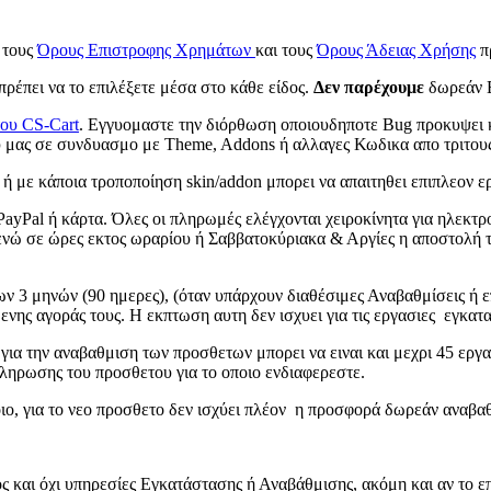
 τους
Όρους Επιστροφης Χρημάτων
και τους
Όρους Άδειας Χρήσης
π
ρέπει να το επιλέξετε μέσα στο κάθε είδος.
Δεν παρέχουμε
δωρεάν 
του CS-Cart
. Εγγυομαστε την διόρθωση οποιουδηποτε Bug προκυψει
μας σε συνδυασμο με Theme, Addons ή αλλαγες Κωδικα απο τριτους
 με κάποια τροποπoίηση skin/addon μπορει να απαιτηθει επιπλεον ε
Pal ή κάρτα. Όλες οι πληρωμές ελέγχονται χειροκίνητα για ηλεκτρονι
 ενώ σε ώρες εκτος ωραρίου ή Σαββατοκύριακα & Αργίες η αποστολή τ
ων 3 μηνών (90 ημερες), (όταν υπάρχουν διαθέσιμες Αναβαθμίσεις ή επ
νης αγοράς τους. H εκπτωση αυτη δεν ισχυει για τις εργασιες εγκατα
για την αναβαθμιση των προσθετων μπορει να ειναι και μεχρι 45 εργ
ληρωσης του προσθετου για το οποιο ενδιαφερεστε.
ιο, για το νεο προσθετο δεν ισχύει πλέον η προσφορά δωρεάν αναβ
 και όχι υπηρεσίες Εγκατάστασης ή Αναβάθμισης, ακόμη και αν το επ