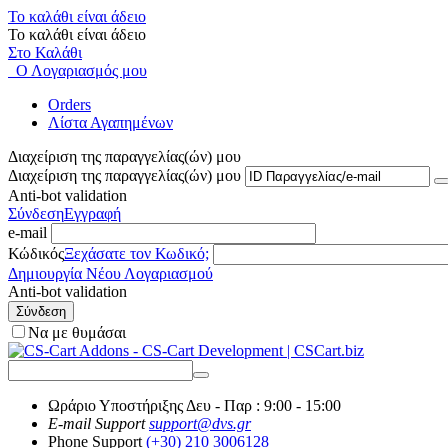
Το καλάθι είναι άδειο
Το καλάθι είναι άδειο
Στο Καλάθι
Ο Λογαριασμός μου
Orders
Λίστα Αγαπημένων
Διαχείριση της παραγγελίας(ών) μου
Διαχείριση της παραγγελίας(ών) μου
Anti-bot validation
Σύνδεση
Εγγραφή
e-mail
Κώδικός
Ξεχάσατε τον Κωδικό;
Δημιουργία Νέου Λογαριασμού
Anti-bot validation
Σύνδεση
Να με θυμάσαι
Ωράριο Υποστήριξης
Δευ - Παρ : 9:00 - 15:00
E-mail Support
support@dvs.gr
Phone Support
(+30) 210 3006128