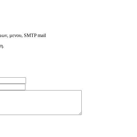
μων, μενου, SMTP mail
η.