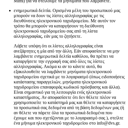
Mimi) για να στείλουμε τα μηνύματα που λαμβάνετε.
ενημερωτικά δελτία. Ορισμένα μέλη του προσωπικού μας
μπορούν να δουν τις λίστες αλληλογραφίας με τις
διευθύνσεις ηλεκτρονικού ταχυδρομείου. Με αυτόν τον
τρόπο θα μπορούν να καταργήσουν τη διεύθυνση
ηλεκτρονικού ταχυδρομείου σας από τη λίστα
αλληλογραφίας, εάν μας το ζητήσετε.
Λάβετε υπόψη ότι οι λίστες αλληλογραφίας είναι
ανεξάρτητες η μία από την άλλη. Εάν αποφασίσετε να μην
λαμβάνετε ενημερωτικά δελτία καθόλου, θα πρέπει να
καταργήσετε την εγγραφή σας από όλες τις λίστες
αλληλογραφίας. Ακόμα κι αν το κάνετε αυτό, θα
εξακολουθείτε να λαμβάνετε μηνύματα ηλεκτρονικού
ταχυδρομείου σχετικά με το λογαριασμό (όπως ειδοποιήσεις
κατάστασης παραγγελιών, μηνύματα ηλεκτρονικού
ταχυδρομείου επαναφοράς κωδικού πρόσβασης και άλλα).
Είναι σημαντικό για τη λειτουργία ενός ηλεκτρονικού
καταστήματος. Αν αποφασίσετε ότι δεν θέλετε πλέον να
χρησιμοποιείτε το κατάστημά μας και θέλετε να καταργήσετε
τα προσωπικά σας δεδομένα από τη βάση δεδομένων μας (ή
αν θέλετε να πάρετε όλα τα προσωπικά δεδομένα που
έχουμε και που σχετίζονται με το λογαριασμό σας ), στείλτε
ένα μήνυμα ηλεκτρονικού ταχυδρομείου στο info@dvs.gr.