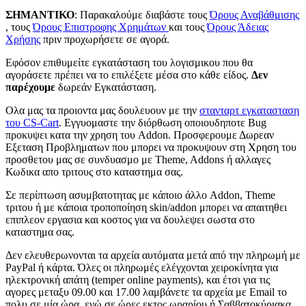
ΣΗΜΑΝΤΙΚΟ
: Παρακαλούμε διαβάστε τους
Όρους Αναβάθμισης
, τους
Όρους Επιστροφης Χρημάτων
και τους
Όρους Άδειας
Χρήσης
πριν προχωρήσετε σε αγορά.
Εφόσον επιθυμείτε εγκατάσταση του λογισμικου που θα
αγοράσετε πρέπει να το επιλέξετε μέσα στο κάθε είδος.
Δεν
παρέχουμε
δωρεάν Εγκατάσταση.
Ολα μας τα προιοντα μας δουλευουν με την
στανταρτ εγκατασταση
του CS-Cart
. Εγγυομαστε την διόρθωση οποιουδηποτε Bug
προκυψει κατα την χρηση του Addon. Προσφερουμε Δωρεαν
Εξεταση Προβληματων που μπορει να προκυψουν στη Χρηση του
προσθετου μας σε συνδυασμο με Theme, Addons ή αλλαγες
Κωδικα απο τριτους στο καταστημα σας.
Σε περίπτωση ασυμβατοτητας με κάποιο άλλο Addon, Theme
τριτου ή με κάποια τροποπoίηση skin/addon μπορει να απαιτηθει
επιπλεον εργασια και κοστος για να δουλεψει σωστα στο
καταστημα σας.
Δεν ελευθερωνονται τα αρχεία αυτόματα μετά από την πληρωμή με
PayPal ή κάρτα. Όλες οι πληρωμές ελέγχονται χειροκίνητα για
ηλεκτρονική απάτη (temper online payments), και έτσι για τις
αγορες μεταξυ 09.00 και 17.00 λαμβάνετε τα αρχεία με Email το
πολυ σε μία ώρα, ενώ σε ώρες εκτος ωραρίου ή Σαββατοκύριακα