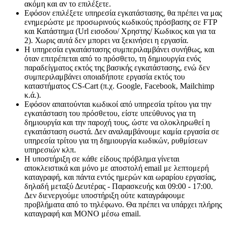
ακόμη και αν το επιλέξετε.
Εφόσον επιλέξετε υπηρεσία εγκατάστασης, θα πρέπει να μας
ενημερώστε με προσωρινούς κωδικούς πρόσβασης σε FTP
και Κατάστημα (Url εισοδου/ Χρηστης/ Κωδικος και για τα
2). Χωρις αυτά δεν μπορει να ξεκινήσει η εργασία.
Η υπηρεσία εγκατάστασης συμπεριλαμβάνει συνήθως, και
όταν επιτρέπεται από το πρόσθετο, τη δημιουργία ενός
παραδείγματος εκτός της βασικής εγκατάστασης, ενώ δεν
συμπεριλαμβάνει οποιαδήποτε εργασία εκτός του
καταστήματος CS-Cart (π.χ. Google, Facebook, Mailchimp
κ.ά.).
Εφόσον απαιτούνται κωδικοί από υπηρεσία τρίτου για την
εγκατάσταση του πρόσθετου, είστε υπεύθυνος για τη
δημιουργία και την παροχή τους, ώστε να ολοκληρωθεί η
εγκατάσταση σωστά. Δεν αναλαμβάνουμε καμία εργασία σε
υπηρεσία τρίτου για τη δημιουργία κωδικών, ρυθμίσεων
υπηρεσιών κλπ.
Η υποστήριξη σε κάθε είδους πρόβλημα γίνεται
αποκλειστικά και μόνο με αποστολή email με λεπτομερή
καταγραφή, και πάντα εντός ημερών και ωραρίου εργασίας,
δηλαδή μεταξύ Δευτέρας - Παρασκευής και 09:00 - 17:00.
Δεν διενεργούμε υποστήριξη ούτε καταγράφουμε
προβλήματα από το τηλέφωνο. Θα πρέπει να υπάρχει πλήρης
καταγραφή και ΜΟΝΟ μέσω email.