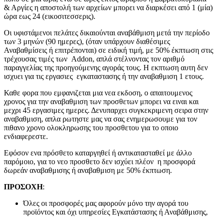
& Αργίες η αποστολή των αρχείων μπορει να διαρκέσει από 1 (μία)
ώρα εως 24 (εικοσιτεσσερις).
Οι υφιστάμενοι πελάτες δικαιούνται αναβάθμιση μετά την περίοδο
των 3 μηνών (90 ημερες), (όταν υπάρχουν διαθέσιμες
Αναβαθμίσεις ή επιτρέπονται) σε ειδική τιμή, με 50% έκπτωση στις
τρέχουσας τιμές των Addon, απλά στέλνοντας τον αριθμό
παραγγελίας της προηγούμενης αγοράς τους. H εκπτωση αυτη δεν
ισχυει για τις εργασιες εγκαταστασης ή την αναβαθμιση 1 ετους.
Καθε φορα που εμφανιζεται μια νεα εκδοση, ο απαιτουμενος
χρονος για την αναβαθμιση των προσθετων μπορει να ειναι και
μεχρι 45 εργασιμες ημερες. Δενυπαρχει συγκεκριμενη σειρα στην
αναβαθμιση, απλα ρωτηστε μας να σας ενημερωσουμε για τον
πιθανο χρονο ολοκληρωσης του προσθετου για το οποιο
ενδιαφερεστε.
Εφόσον ενα πρόσθετο καταργηθεί ή αντικατασταθεί με άλλο
παρόμοιο, για το νεο προσθετο δεν ισχύει πλέον η προσφορά
δωρεάν αναβαθμισης ή αναβαθμιση με 50% έκπτωση.
ΠΡΟΣΟΧΗ
:
Όλες οι προσφορές μας αφορούν μόνο την αγορά του
προϊόντος και όχι υπηρεσίες Εγκατάστασης ή Αναβάθμισης,