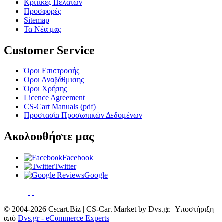
Κριτικές Πελατών
Προσφορές
Sitemap
Τα Νέα μας
Customer Service
Όροι Επιστροφής
Οροι Αναβάθμισης
Όροι Χρήσης
Licence Agreement
CS-Cart Manuals (pdf)
Προστασία Προσωπικών Δεδομένων
Ακολουθήστε μας
Facebook
Twitter
Google
© 2004-2026 Cscart.Biz | CS-Cart Market by Dvs.gr. Υποστήριξη
από
Dvs.gr - eCommerce Experts