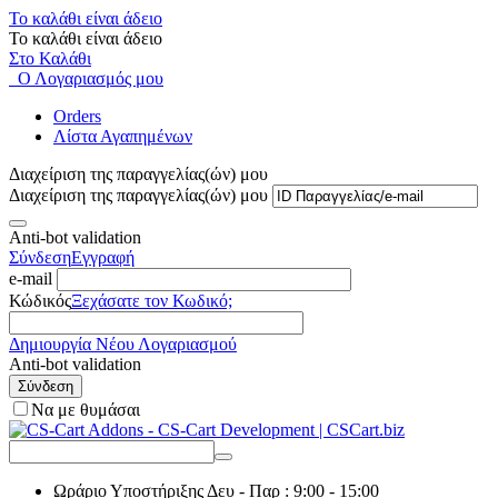
Το καλάθι είναι άδειο
Το καλάθι είναι άδειο
Στο Καλάθι
Ο Λογαριασμός μου
Orders
Λίστα Αγαπημένων
Διαχείριση της παραγγελίας(ών) μου
Διαχείριση της παραγγελίας(ών) μου
Anti-bot validation
Σύνδεση
Εγγραφή
e-mail
Κώδικός
Ξεχάσατε τον Κωδικό;
Δημιουργία Νέου Λογαριασμού
Anti-bot validation
Σύνδεση
Να με θυμάσαι
Ωράριο Υποστήριξης
Δευ - Παρ : 9:00 - 15:00