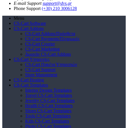
E-mail Support
support@dvs.gr
Phone Support
(+30) 210 3006128
Menu
CS-Cart Software
CS-Cart Addons
CS-Cart Addons/Πρόσθετα
CS-Cart Payments/Πληρωμές
CS-Cart Courier
CS-Cart Marketing
Δωρεάν CS-Cart Addons
CS-Cart Υπηρεσίες
CS-Cart Πακέτα Υπηρεσιών
CS-Cart Support
Store Managment
CS-Cart Hosting
CS-Cart Templates
Interior Design Templates
Travel CS-Cart Templates
Jewelry CS-Cart Templates
Health CS-Cart Templates
Shoes CS-Cart Templates
Tools CS-Cart Templates
Kids CS-Cart Templates
Photo CS-Cart Templates