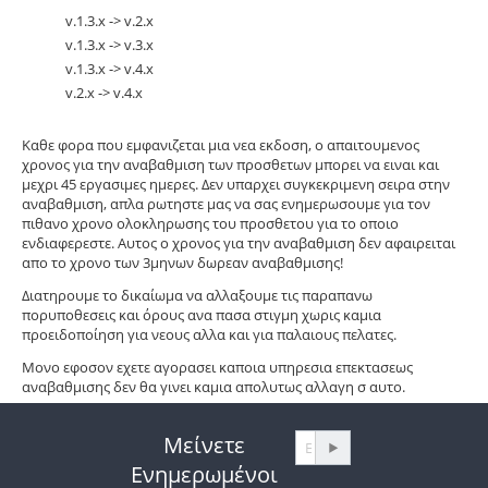
v.1.3.x -> v.2.x
v.1.3.x -> v.3.x
v.1.3.x -> v.4.x
v.2.x -> v.4.x
Καθε φορα που εμφανιζεται μια νεα εκδοση, ο απαιτουμενος
χρονος για την αναβαθμιση των προσθετων μπορει να ειναι και
μεχρι 45 εργασιμες ημερες. Δεν υπαρχει συγκεκριμενη σειρα στην
αναβαθμιση, απλα ρωτηστε μας να σας ενημερωσουμε για τον
πιθανο χρονο ολοκληρωσης του προσθετου για το οποιο
ενδιαφερεστε. Αυτος ο χρονος για την αναβαθμιση δεν αφαιρειται
απο το χρονο των 3μηνων δωρεαν αναβαθμισης!
Διατηρουμε το δικαίωμα να αλλαξουμε τις παραπανω
πορυποθεσεις και όρους ανα πασα στιγμη χωρις καμια
προειδοποίηση για νεους αλλα και για παλαιους πελατες.
Μονο εφοσον εχετε αγορασει καποια υπηρεσια επεκτασεως
αναβαθμισης δεν θα γινει καμια απολυτως αλλαγη σ αυτο.
Μείνετε
Ενημερωμένοι