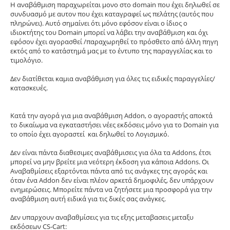
Η αναβάθμιση παραχωρείται μονο στο domain που έχει δηλωθεί σε
συνδυασμό με αυτον που έχει καταγραφεί ως πελάτης (αυτός που
πληρώνει). Αυτό σημαίνει ότι μόνο εφόσον είναι ο ίδιος ο
ιδιοκτήτης του Domain μπορεί να λάβει την αναβάθμιση και όχι
εφόσον έχει αγορασθεί /παραχωρηθεί το πρόσθετο από άλλη πηγη
εκτός από το κατάστημά μας με το έντυπο της παραγγελίας και το
τιμολόγιο.
Δεν διατίθεται καμια αναβάθμιση για όλες τις ειδικές παραγγελίες/
κατασκευές.
Κατά την αγορά για μια αναβάθμιση Addon, ο αγοραστής αποκτά
το δικαίωμα να εγκαταστήσει νέες εκδόσεις μόνο για το Domain για
το οποίο έχει αγοραστεί και δηλωθεί το Λογισμικό.
Δεν είναι πάντα διαθεσιμες αναβάθμισεις για όλα τα Addons, έτσι
μπορεί να μην βρείτε μια νεότερη έκδοση για κάποια Addons. Οι
Αναβαθμίσεις εξαρτόνται πάντα από τις ανάγκες της αγοράς και
όταν ένα Addon δεν είναι πλέον αρκετά δημοφιλές, δεν υπάρχουν
ενημερώσεις. Μπορείτε πάντα να ζητήσετε μια προσφορά για την
αναβάθμιση αυτή ειδικά για τις δικές σας ανάγκες.
Δεν υπαρχουν αναβαθμίσεις για τις εξης μεταβασεις μεταξυ
εκδόσεων CS-Cart: