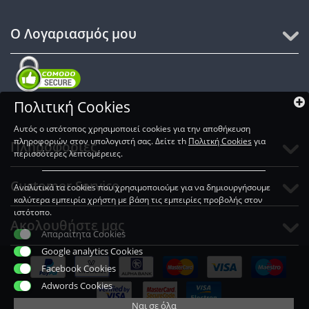
Ο Λογαριασμός μου
Πολιτική Cookies
SSL Certificates
Αυτός ο ιστότοπος χρησιμοποιεί cookies για την αποθήκευση
πληροφοριών στον υπολογιστή σας. Δείτε τh
Πολιτκή Cookies
για
Πληροφορίες
περισσότερες λεπτομέρειες.
Customer Service
Αναλυτικά τα cookies που χρησιμοποιούμε για να δημιουργήσουμε
καλύτερα εμπειρία χρήστη με βάση τις εμπειρίες προβολής στον
ιστότοπο.
Ακολουθήστε μας
Απαραίτητα Cookies
Google analytics Cookies
Facebook Cookies
Adwords Cookies
Ναι σε όλα