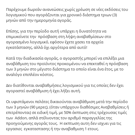
Παρέχουμε δωρεάν ανανεώσεις χωρίς χρέωση σε νέες εκδόσεις του
λογισμικού που αγοράζονται για χρονικό διάστημα τριων (3)
μηνών από την ημερομηνία αγοράς.
Επίσης, για την περίοδο αυτή υπάρχει η δυνατότητα να
επιμυκείνετε την πρόσβαση στη λήψη αναβαθμίσεων στο
αγορασμένο λογισμικό, εφόσον έχετε χασει τα αρχεία
εγκατάστασης, αλλά όχι αργότερα από αυτό!
Κατά την διαδικασία αγοράς, ο αγοραστής μπορεί να επιλέξει μια
αναβάθμιση του προϊόντος προκειμένου να επεκταθεί η πρόσβαση
των 3 μηνών στο μέγιστο διάστημα το οποίο είναι ένα έτος, με το
αναλόγο επιπλέον κόστος.
Δεν διατίθονται αναβαθμήσεις λογισμικού για τις οποίες δεν έχει
αγοραστεί αναβάθμιση ή έχει λήξει αυτή.
Οι υφιστάμενοι πελάτες δικαιούνται αναβάθμιση μετά την περίοδο
των 3 μηνών (90 μερες), (όταν υπάρχουν διαθέσιμες Αναβαθμίσεις ή
επιτρέπονται) σε ειδική τιμή, με 50% έκπτωση στις τρέχουσας τιμές
των Addon, απλά στέλνοντας τον αριθμό παραγγελίας της
προηγούμενης αγοράς τους. H εκπτωση αυτη δεν ισχυει για τις
εργασιες εγκαταστασης ή την αναβαθμιση 1 ετους.