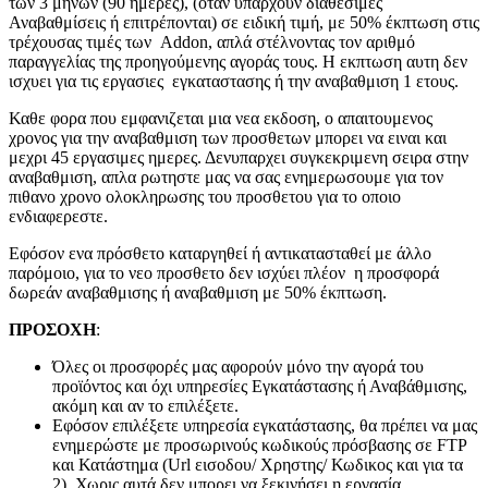
των 3 μηνών (90 ημερες), (όταν υπάρχουν διαθέσιμες
Αναβαθμίσεις ή επιτρέπονται) σε ειδική τιμή, με 50% έκπτωση στις
τρέχουσας τιμές των Addon, απλά στέλνοντας τον αριθμό
παραγγελίας της προηγούμενης αγοράς τους. H εκπτωση αυτη δεν
ισχυει για τις εργασιες εγκαταστασης ή την αναβαθμιση 1 ετους.
Καθε φορα που εμφανιζεται μια νεα εκδοση, ο απαιτουμενος
χρονος για την αναβαθμιση των προσθετων μπορει να ειναι και
μεχρι 45 εργασιμες ημερες. Δενυπαρχει συγκεκριμενη σειρα στην
αναβαθμιση, απλα ρωτηστε μας να σας ενημερωσουμε για τον
πιθανο χρονο ολοκληρωσης του προσθετου για το οποιο
ενδιαφερεστε.
Εφόσον ενα πρόσθετο καταργηθεί ή αντικατασταθεί με άλλο
παρόμοιο, για το νεο προσθετο δεν ισχύει πλέον η προσφορά
δωρεάν αναβαθμισης ή αναβαθμιση με 50% έκπτωση.
ΠΡΟΣΟΧΗ
:
Όλες οι προσφορές μας αφορούν μόνο την αγορά του
προϊόντος και όχι υπηρεσίες Εγκατάστασης ή Αναβάθμισης,
ακόμη και αν το επιλέξετε.
Εφόσον επιλέξετε υπηρεσία εγκατάστασης, θα πρέπει να μας
ενημερώστε με προσωρινούς κωδικούς πρόσβασης σε FTP
και Κατάστημα (Url εισοδου/ Χρηστης/ Κωδικος και για τα
2). Χωρις αυτά δεν μπορει να ξεκινήσει η εργασία.