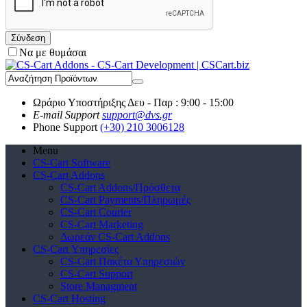
Σύνδεση
Να με θυμάσαι
Ωράριο Υποστήριξης
Δευ - Παρ : 9:00 - 15:00
E-mail Support
support@dvs.gr
Phone Support
(+30) 210 3006128
Menu
CS-Cart Software
CS-Cart Addons
CS-Cart Addons/Πρόσθετα
CS-Cart Payments/Πληρωμές
CS-Cart Courier
CS-Cart Marketing
Δωρεάν CS-Cart Addons
CS-Cart Υπηρεσίες
CS-Cart Πακέτα Υπηρεσιών
CS-Cart Support
Store Managment
CS-Cart Hosting