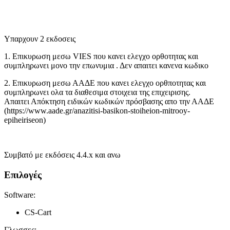
Υπαρχουν 2 εκδοσεις
1. Επικυρωση μεσω VIES που κανει ελεγχο ορθοτητας και
συμπληρωνει μονο την επωνυμια . Δεν απαιτει κανενα κωδικο
2. Επικυρωση μεσω ΑΑΔΕ που κανει ελεγχο ορθποτητας και
συμπληρωνει ολα τα διαθεσιμα στοιχεια της επιχειρισης.
Απαιτει Απόκτηση ειδικών κωδικών πρόσβασης απο την ΑΑΔΕ
(https://www.aade.gr/anazitisi-basikon-stoiheion-mitrooy-
epiheiriseon)
Συμβατό με εκδόσεις 4.4.x και ανω
Επιλογές
Software:
CS-Cart
Γλωσσες: