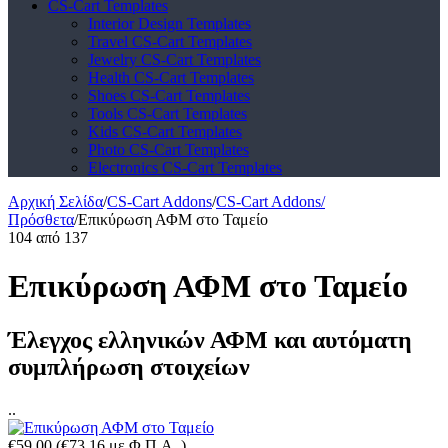
CS-Cart Templates
Interior Design Templates
Travel CS-Cart Templates
Jewelry CS-Cart Templates
Health CS-Cart Templates
Shoes CS-Cart Templates
Tools CS-Cart Templates
Kids CS-Cart Templates
Photo CS-Cart Templates
Electronics CS-Cart Templates
Αρχική Σελίδα
/
CS-Cart Addons
/
CS-Cart Addons/
Πρόσθετα
/
Επικύρωση ΑΦΜ στο Ταμείο
104
από
137
Επικύρωση ΑΦΜ στο Ταμείο
Έλεγχος ελληνικών ΑΦΜ και αυτόματη
συμπλήρωση στοιχείων
..
€
59.00
(
€
73.16
με Φ.Π.Α. )