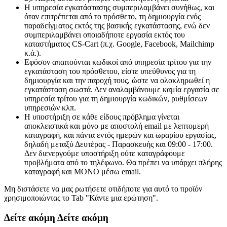
Η υπηρεσία εγκατάστασης συμπεριλαμβάνει συνήθως, και
όταν επιτρέπεται από το πρόσθετο, τη δημιουργία ενός
παραδείγματος εκτός της βασικής εγκατάστασης, ενώ δεν
συμπεριλαμβάνει οποιαδήποτε εργασία εκτός του
καταστήματος CS-Cart (π.χ. Google, Facebook, Mailchimp
κ.ά.).
Εφόσον απαιτούνται κωδικοί από υπηρεσία τρίτου για την
εγκατάσταση του πρόσθετου, είστε υπεύθυνος για τη
δημιουργία και την παροχή τους, ώστε να ολοκληρωθεί η
εγκατάσταση σωστά. Δεν αναλαμβάνουμε καμία εργασία σε
υπηρεσία τρίτου για τη δημιουργία κωδικών, ρυθμίσεων
υπηρεσιών κλπ.
Η υποστήριξη σε κάθε είδους πρόβλημα γίνεται
αποκλειστικά και μόνο με αποστολή email με λεπτομερή
καταγραφή, και πάντα εντός ημερών και ωραρίου εργασίας,
δηλαδή μεταξύ Δευτέρας - Παρασκευής και 09:00 - 17:00.
Δεν διενεργούμε υποστήριξη ούτε καταγράφουμε
προβλήματα από το τηλέφωνο. Θα πρέπει να υπάρχει πλήρης
καταγραφή και ΜΟΝΟ μέσω email.
Μη διστάσετε να μας ρωτήσετε οτιδήποτε για αυτό το προϊόν
χρησιμοποιώντας το Tab "Κάντε μια ερώτηση".
Δείτε ακόμη
Δείτε ακόμη