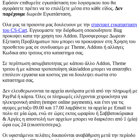
Εφόσον επιθυμείτε εγκατάσταση του λογισμικου που θα
αγοράσετε πρέπει να το επιλέξετε μέσα στο κάθε είδος.
Δεν
παρέχουμε
δωρεάν Εγκατάσταση.
Ολα μας τα προιοντα μας δουλευουν με την
στανταρτ εγκατασταση
του CS-Cart
. Εγγυομαστε την διόρθωση οποιουδηποτε Bug
προκυψει κατα την χρηση του Addon. Προσφερουμε Δωρεαν
Εξεταση Προβληματων που μπορει να προκυψουν στη Χρηση του
προσθετου μας σε συνδυασμο με Theme, Addons ή αλλαγες
Κωδικα απο τριτους στο καταστημα σας.
Σε περίπτωση ασυμβατοτητας με κάποιο άλλο Addon, Theme
τριτου ή με κάποια τροποπoίηση skin/addon μπορει να απαιτηθει
επιπλεον εργασια και κοστος για να δουλεψει σωστα στο
καταστημα σας.
Δεν ελευθερωνονται τα αρχεία αυτόματα μετά από την πληρωμή με
PayPal ή κάρτα. Όλες οι πληρωμές ελέγχονται χειροκίνητα για
ηλεκτρονική απάτη (temper online payments), και έτσι για τις
αγορες μεταξυ 09.00 και 17.00 λαμβάνετε τα αρχεία με Email το
πολυ σε μία ώρα, ενώ σε ώρες εκτος ωραρίου ή Σαββατοκύριακα
& Αργίες η αποστολή των αρχείων μπορει να διαρκέσει από 1 (μία)
ώρα εως 24 (εικοσιτεσσερις).
Οι υφιστάμενοι πελάτες δικαιούνται αναβάθμιση μετά την περίοδο