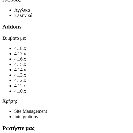
Αγγλικα
Ελληνικά
Addons
Συμβατό με:
4.18.x
4.17.x
4.16.x
4.15.x
4.14.x
4.13.x
4.12.x
4.11.x
4.10.x
Χρήση:
Site Management
Intergrations
Ρωτήστε μας